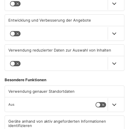
Kliniken im Primaveraland
Schüsse in Langenselbold,
melden mehr Patienten
Gelnhausen, Linsengericht
durch Hitze
und Miltenberg
04.08.2026, 07:50 UHR IN
03.08.2026, 13:00 UHR IN
PRIMAVERALAND
PRIMAVERALAND