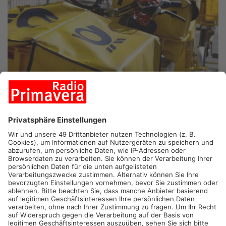
OBERTSHAUSEN/OFFENBACH/FRANKFURT.
Auch heute geht
der Warnstreik der Post weiter. Dazu hatte die Gewerkschaft
ver.di aufgerufen. Beschäftigte aus dem Primaveraland werden
am Mittag bei einer Protestkundgebung in Frankfurt
teilnehmen. Das sollte aber keine großen Konsequenzen für
die Menschen in unserer Region haben, so ein DHL-Sprecher
zu Radio Primavera.
Der Warnstreik bei den Paketzentren in Obertshausen und
Offenbach bremst den Fluss tausender Briefe und Pakete zwar
aus. Aber: Laut Stephan Heß von der Deutsche Post DHL