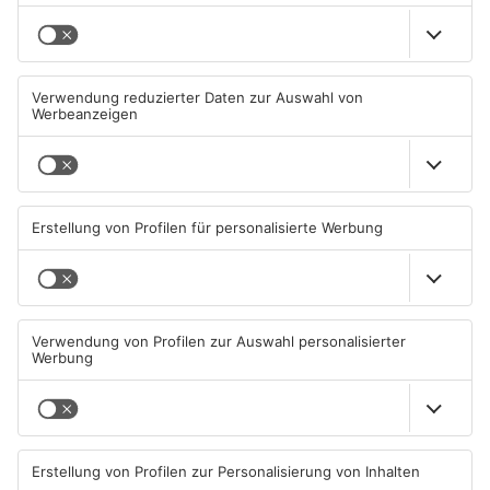
Primaveraland
TOPNEWS
TOPNEWS
Schwimmbäder im
Waldbrandgefahr im
Primaveraland weisen teils
Primaveraland bleibt
erhebliche Mängel auf
weiterhin sehr hoch
06.08.2026, 06:37 UHR IN
06.08.2026, 06:34 UHR IN
PRIMAVERALAND
PRIMAVERALAND
TOPNEWS