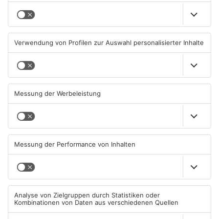
Brände in Seligenstadt,
Gewässer im Primaveraland
Waldaschaff und zwischen
leiden unter Trockenheit
Hanau und Kahl
05.08.2026, 06:36 UHR IN
04.08.2026, 15:07 UHR IN
PRIMAVERALAND
PRIMAVERALAND
TOPNEWS