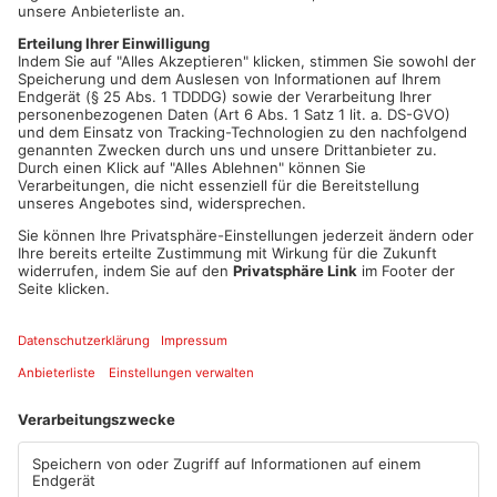
Group seien die Auswirkungen für die Menschen im
Primaveraland relativ gering. Durch die gute Vernetzung der
Post im Rhein-Main-Gebiet könnte die Arbeit aufgefangen
werden – auch wenn Beschäftigte in Streik treten. Mitarbeiter
der Paketzentren in Offenbach und Obertshausen werden am
Mittag bei der Kundgebung in Frankfurt dabei sein – wie viele,
das konnte Heß nicht sagen. Gestreikt wird für 15 Prozent
mehr Lohn – morgen gehen die Tarifverhandlungen in die 3.
Runde.
Artikel teilen
ANZEIGE
Mehr aus