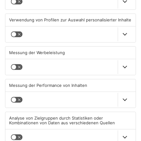
Beobachtungsflüge im
Müll wird in Kreisen
Primaveraland wegen
Aschaffenburg und
Waldbrandgefahr
Miltenberg früher abgeholt
08.08.2026, 09:33 UHR IN
07.08.2026, 09:25 UHR IN
PRIMAVERALAND
PRIMAVERALAND
TOPNEWS
TOPNEWS
Schwimmbäder im
Waldbrandgefahr im
Primaveraland weisen teils
Primaveraland bleibt
erhebliche Mängel auf
weiterhin sehr hoch
06.08.2026, 06:37 UHR IN
06.08.2026, 06:34 UHR IN
PRIMAVERALAND
PRIMAVERALAND