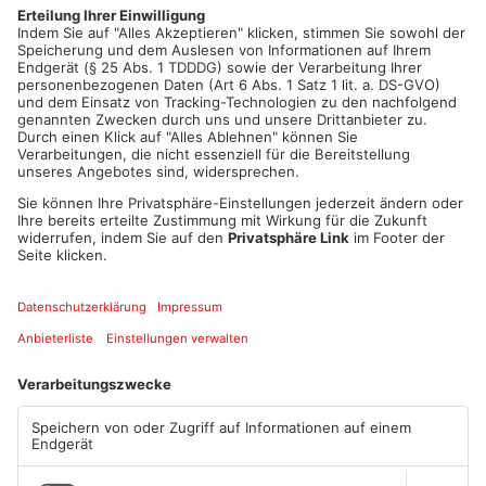
anderem in Aschaffenburg bereits Unterschriften zum Erhalt
des Standorts.
Artikel teilen
ANZEIGE
Mehr aus
Primaveraland
TOPNEWS