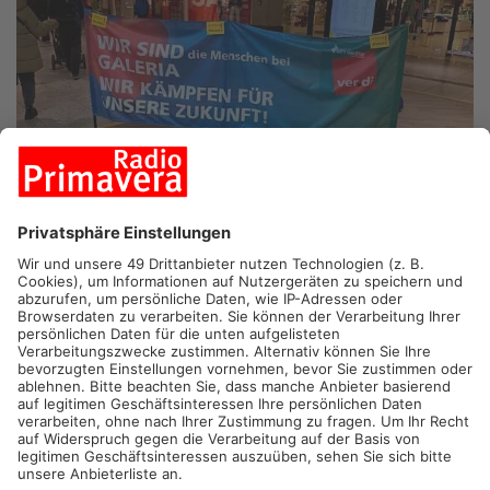
FRANKFURT/ ASCHAFFENBURG/ HANAU.
Für die
Beschäftigten von Galeria Karstadt Kaufhof in Aschaffenburg
und Hanau geht’s heute um mehr Geld. Die Tarifverhandlungen
in Frankfurt werden fortgesetzt. Dabei verlangt Ver.di für die
Mitarbeiter der insolventen Warenhauskette die Rückkehr zum
Flächentarifvertrag des Einzelhandels. Denn: Bereits bei der
vergangenen Sanierung hätten die Galeria-Mitarbeiter auf 5.500
Euro ihres jährlichen Einkommens verzichtet.
Nach wie vor ist unklar, wie viele der bundesweit 129 Filialen
überhaupt bestehen bleiben. Die Gewerkschaft sammelte unter