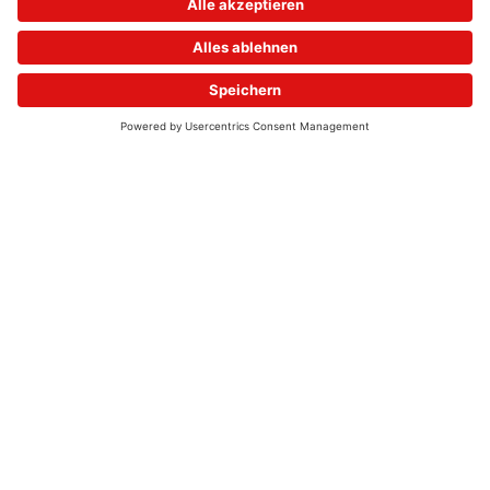
© 2026 - UKW-Frequenzen 100,4 & 99,4 & 90,8 | DAB+ | Alexa