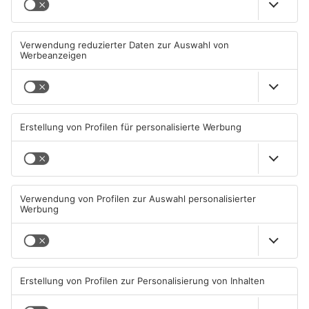
Diese Maislabyrinthe im
Ferienende: ADAC erwartet
Primaveraland haben schon
Stau-Wochenende im
geöffnet
Primaveraland
08.08.2026, 09:45 UHR IN
08.08.2026, 09:39 UHR IN
PRIMAVERALAND
PRIMAVERALAND
TOPNEWS