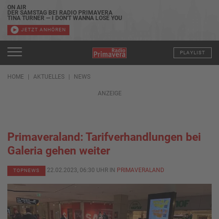
ON AIR
DER SAMSTAG BEI RADIO PRIMAVERA
TINA TURNER — I DON'T WANNA LOSE YOU
JETZT ANHÖREN
PLAYLIST
HOME
AKTUELLES
NEWS
ANZEIGE
Primaveraland: Tarifverhandlungen bei
Galeria gehen weiter
22.02.2023, 06:30 UHR IN
PRIMAVERALAND
TOPNEWS