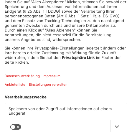
ANZEIGE
Mehr aus
Primaveraland
TOPNEWS
TOPNEWS
Schwimmbäder im
Waldbrandgefahr im