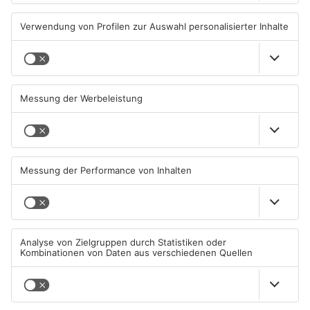
TOPNEWS
Kliniken im Primaveraland
Schüsse in Langenselbold,
melden mehr Patienten
Gelnhausen, Linsengericht
durch Hitze
und Miltenberg
04.08.2026, 07:50 UHR IN
03.08.2026, 13:00 UHR IN
PRIMAVERALAND
PRIMAVERALAND