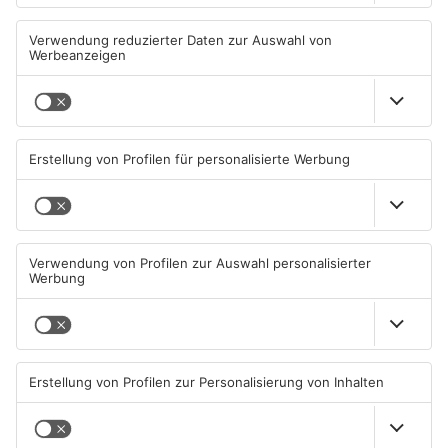
Primaveraland weisen teils
Primaveraland bleibt
erhebliche Mängel auf
weiterhin sehr hoch
06.08.2026, 06:37 UHR IN
06.08.2026, 06:34 UHR IN
PRIMAVERALAND
PRIMAVERALAND
TOPNEWS
Brände in Seligenstadt,
Gewässer im Primaveraland
Waldaschaff und zwischen
leiden unter Trockenheit
Hanau und Kahl
05.08.2026, 06:36 UHR IN
04.08.2026, 15:07 UHR IN
PRIMAVERALAND
PRIMAVERALAND