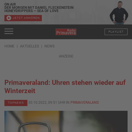
ON AIR
DER MORGEN MIT DANIEL FLECKENSTEIN
HONEYDRIPPERS — SEA OF LOVE
JETZT ANHÖREN
PLAYLIST
HOME
AKTUELLES
NEWS
ANZEIGE
Primaveraland: Uhren stehen wieder auf
Winterzeit
30.10.2022, 09:51 UHR IN
PRIMAVERALAND
TOPNEWS