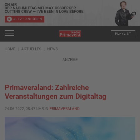
ON AIR
DER NACHMITTAG MIT MAX OSSBERGER
CUTTING CREW — I'VE BEEN IN LOVE BEFORE
JETZT ANHÖREN
PLAYLIST
HOME
AKTUELLES
NEWS
ANZEIGE
Primaveraland: Zahlreiche
Veranstaltungen zum Digitaltag
24.06.2022, 08:47 UHR IN
PRIMAVERALAND