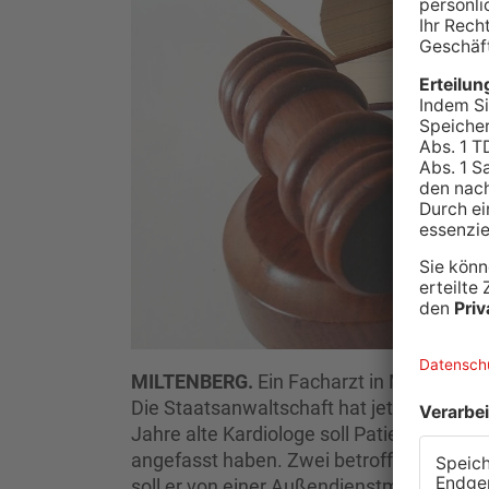
MILTENBERG.
Ein Facharzt in Miltenberg
Die Staatsanwaltschaft hat jetzt Anklag
Jahre alte Kardiologe soll Patientinnen
angefasst haben. Zwei betroffene Frauen
soll er von einer Außendienstmitarbeiteri