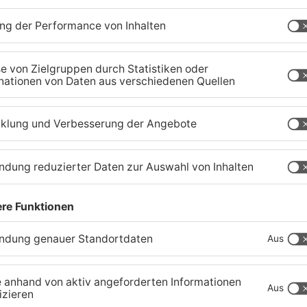
r
Zustand des Faulbacher
S
Gemeindewaldes soll
T
erfasst werden
M
04.08.2026, 06:33 UHR IN KREIS MILTENBERG
01