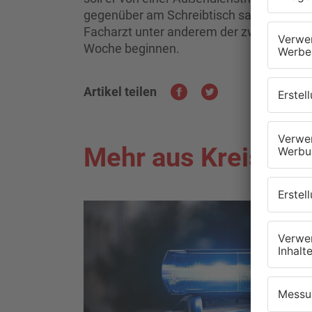
gegenüber am Schreibtisch saß. Die Staa
Facharzt unter anderem der zweifachen 
Woche beginnen.
Artikel teilen
Mehr aus Kreis Mil