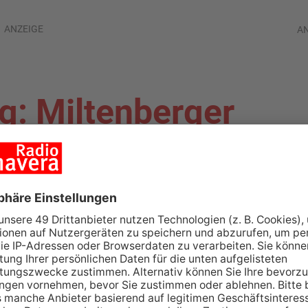
ANZEIGE
A
g: Miltenberger
geklagt
TENBERG