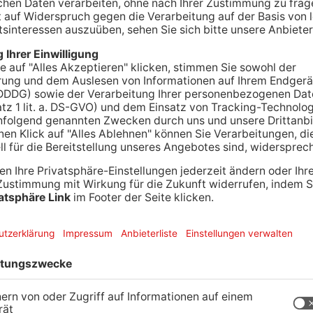
 hat womöglich Patientinnen sexuell missbraucht.
e erhoben gegen einen Herzmediziner. Der 52
 während Untersuchungen im Intimbereich
 haben sich an die Ermittler gewandt. Außerdem
n ein intimes Video gedreht haben, als diese ihm