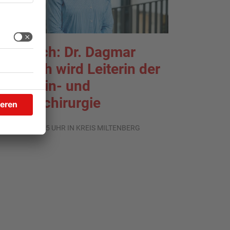
rlenbach: Dr. Dagmar
ohlbach wird Leiterin der
llgemein- und
iszeralchirurgie
.07.2026, 11:35 UHR IN KREIS MILTENBERG