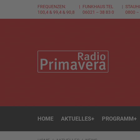
FREQUENZEN:
FUNKHAUS TEL
STAUH
100,4 & 99,4 & 90,8
06021 – 38 83 0
0800 –
HOME
AKTUELLES
+
PROGRAMM
+