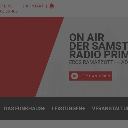
OTLINE
KONTAKT
 66 66 400
ON AIR
DER SAMST
RADIO PRI
EROS RAMAZZOTTI — AD
JETZT ANHÖREN
DAS FUNKHAUS
+
LEISTUNGEN
+
VERANSTALTU