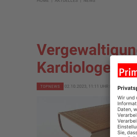
HOME
AKTUELLES
NEWS
Vergewaltigun
Kardiologe an
02.10.2023, 11:11 UHR IN
KREIS MIL
TOPNEWS