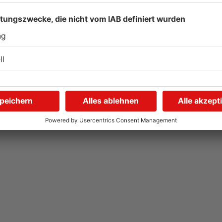
Autofahrerin mit drei
E
Promille in Eichenbühl
S
gestoppt
A
V
31.07.2026, 11:45 UHR IN KREIS MILTENBERG
31