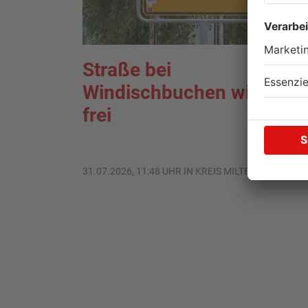
Straße bei
Windischbuchen wieder
frei
31.07.2026, 11:48 UHR IN KREIS MILTENBERG