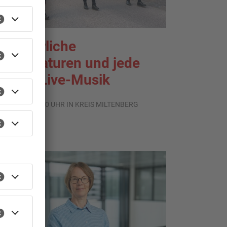
ommerliche
emperaturen und jede
enge Live-Musik
.08.2026, 21:20 UHR IN KREIS MILTENBERG