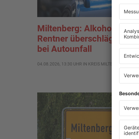
Miltenberg: Alkoholisierte
Rentner überschlägt sich
bei Autounfall
04.08.2026, 13:30 UHR IN KREIS MILTENBERG