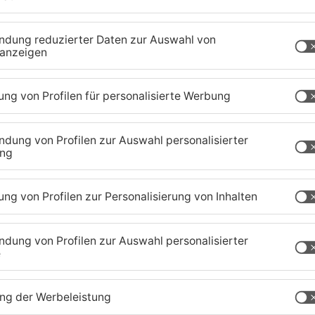
tsanwaltschaft beschuldigt den Miltenberger
Vergewaltigung. Der Prozess soll kommende
tenberg