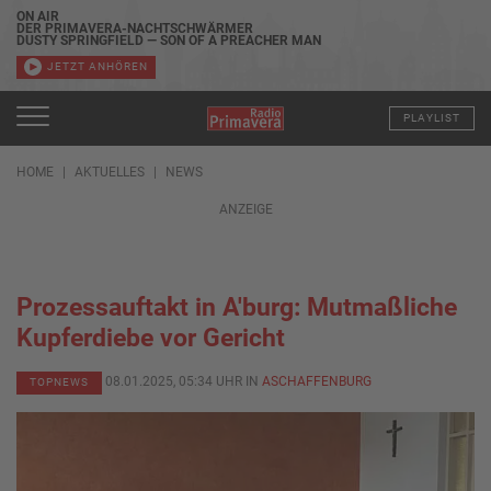
ON AIR
DER PRIMAVERA-NACHTSCHWÄRMER
DUSTY SPRINGFIELD — SON OF A PREACHER MAN
JETZT ANHÖREN
PLAYLIST
HOME
AKTUELLES
NEWS
ANZEIGE
Prozessauftakt in A'burg: Mutmaßliche
Kupferdiebe vor Gericht
08.01.2025, 05:34 UHR IN
ASCHAFFENBURG
TOPNEWS