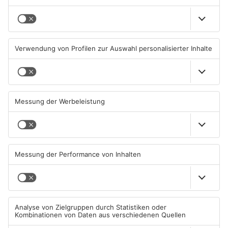
TOPNEWS
Große Baustelle in
Feuerwerk löst wohl Brand in
Aschaffenburger Innenstadt
Aschaffenburg-Schweinheim
beendet
aus
05.08.2026, 06:40 UHR IN
04.08.2026, 13:21 UHR IN
ASCHAFFENBURG
ASCHAFFENBURG
TOPNEWS