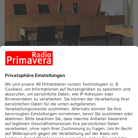
ASCHAFFENBURG.
In Aschaffenburg beginnt heute der
Prozess gegen zwei mutmaßliche Mitglieder einer Bande, die
im Kreis Miltenberg und Umgebung Edelmetalle gestohlen
haben sollen. Die beiden Bulgaren aus Collenberg stehen unter
Verdacht, gemeinsam mit weiteren Komplizen, die noch nicht
gefasst wurden, systematisch Kupfer und andere Metalle
entwendet zu haben.
Einbruchsserie mit hohem Schaden
Die Einbrüche begannen laut Anklage im November 2023. In
einer Werkshalle in Großheubach stahlen die Täter neun