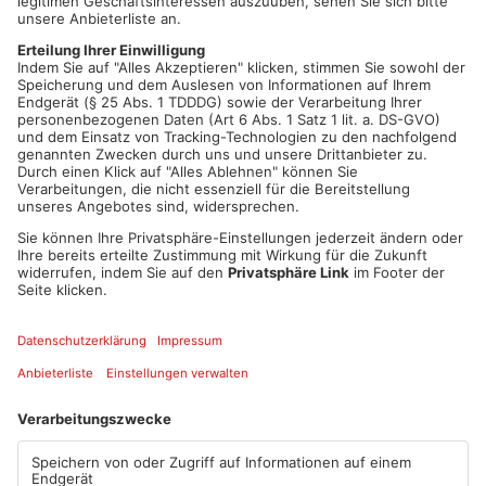
Tonnen Metallteile und beschädigten dabei das Gebäude
sowie einen Transporter. Bis Januar 2024 folgten sechs
weitere Einbrüche, unter anderem in Erlenbach und
Stadtprozelten. Neben Metall wurden auch Geldkassetten und
Werkzeuge gestohlen. Der Wert der Beute wird auf über
600.000 Euro geschätzt.
Drei Verhandlungstage angesetzt
Die beiden Angeklagten müssen sich nun wegen schwerem
Bandenraub und Sachbeschädigung vor Gericht verantworten.
Die Hauptverhandlung ist zunächst auf drei Tage angesetzt.
Artikel teilen
ANZEIGE