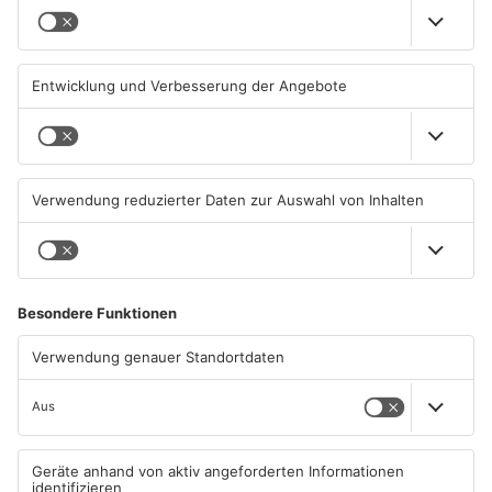
Aschaffenburg: Prozess um
AB: Sperrmüllpresse brennt
schweren E-Scooter-Raub
auf Recyclinghof
beginnt
04.08.2026, 06:36 UHR IN
01.08.2026, 14:33 UHR IN
ASCHAFFENBURG
ASCHAFFENBURG