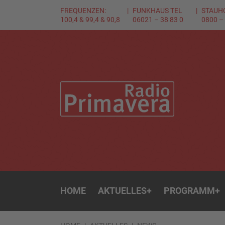
FREQUENZEN:
FUNKHAUS TEL
STAUH
100,4 & 99,4 & 90,8
06021 – 38 83 0
0800 –
HOME
AKTUELLES
+
PROGRAMM
+