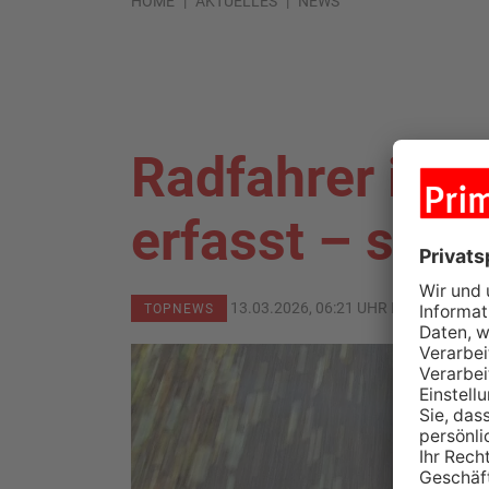
HOME
AKTUELLES
NEWS
Radfahrer in M
erfasst – schw
13.03.2026, 06:21 UHR IN
MAIN-KINZ
TOPNEWS