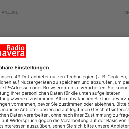
ANZEIGE
A
aintal von Auto
er verletzt
IG-KREIS