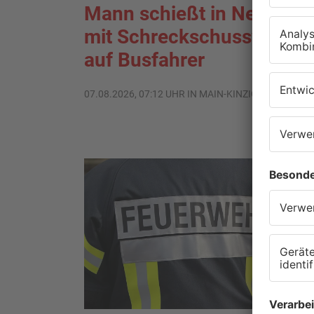
Mann schießt in Neuberg
mit Schreckschusswaffe
auf Busfahrer
07.08.2026, 07:12 UHR IN MAIN-KINZIG-KREIS