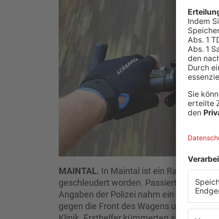
MAINTAL.
In Maintal ist ein Radfahrer v
geschleudert worden. Passiert ist das 
Angaben der Polizei nahm ein Rentner dem
gegen die Front des Wagens und stürzte a
Klinik. Ersthelfer kümmerten sich bis zu