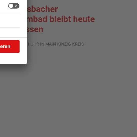
ächtersbacher
chwimmbad bleibt heute
eschlossen
.08.2026, 07:31 UHR IN MAIN-KINZIG-KREIS