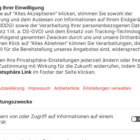
on einem Auto erfasst und auf die Fahrbahn
am frühen Abend im Westen von Dörnigheim. Nach
 39-Jährigen die Vorfahrt. Der Radfahrer prallte
uf die Straße. Er kam schwer verletzt in eine
m Eintreffen des Rettungsdienstes um den Mann.