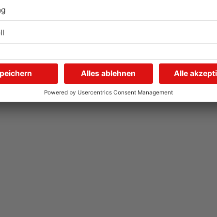
Gute Nachrichten für
W
Pendler im Main-Kinzig-
S
Kreis und in Hanau
g
06.08.2026, 11:33 UHR IN MAIN-KINZIG-KREIS
05