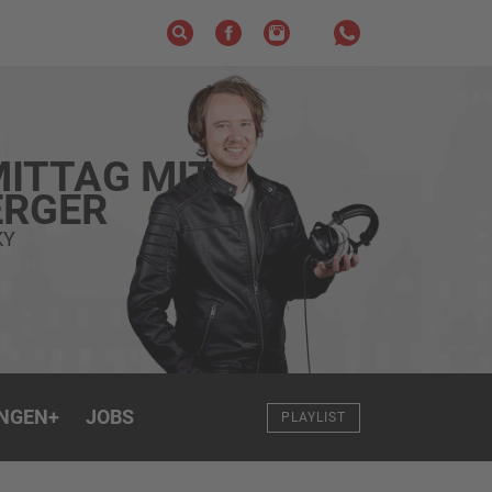
ITTAG MIT
RGER
KY
NGEN
+
JOBS
PLAYLIST