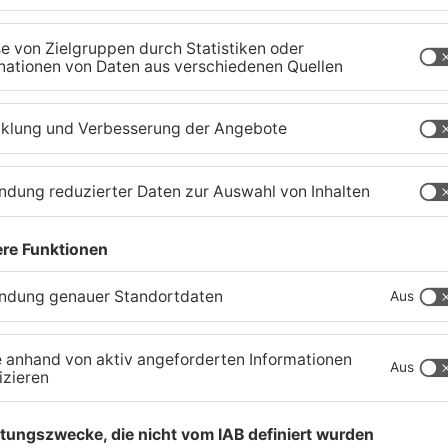
Schwerer Unfall zwischen
A
Langenselbolder Dreieck
z
und Hanauer Kreuz
K
07.08.2026, 07:07 UHR IN MAIN-KINZIG-KREIS
07