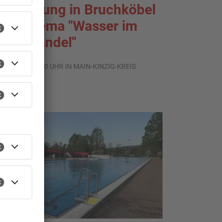
usstellung in Bruchköbel
um Thema "Wasser im
limawandel"
.08.2026, 05:00 UHR IN MAIN-KINZIG-KREIS