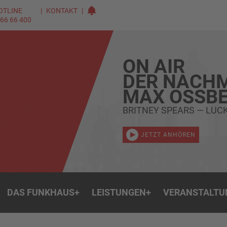
OTLINE
KONTAKT
 66 66 400
ON AIR
DER NACHM
MAX OSSBE
BRITNEY SPEARS — LUC
JETZT ANHÖREN
DAS FUNKHAUS
+
LEISTUNGEN
+
VERANSTALTU