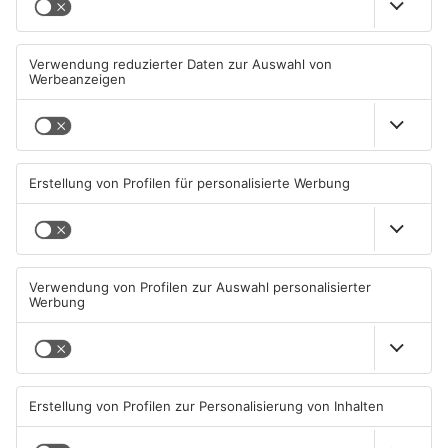
Schwimmbäder im
Waldbrandgefahr im
Primaveraland weisen teils
Primaveraland bleibt
erhebliche Mängel auf
weiterhin sehr hoch
06.08.2026, 06:37 UHR IN
06.08.2026, 06:34 UHR IN
PRIMAVERALAND
PRIMAVERALAND
TOPNEWS