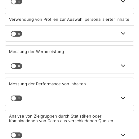
Brände in Seligenstadt,
Gewässer im Primaveraland
Waldaschaff und zwischen
leiden unter Trockenheit
Hanau und Kahl
05.08.2026, 06:36 UHR IN
04.08.2026, 15:07 UHR IN
PRIMAVERALAND
PRIMAVERALAND
TOPNEWS
Kliniken im Primaveraland
Schüsse in Langenselbold,
melden mehr Patienten
Gelnhausen, Linsengericht
durch Hitze
und Miltenberg
04.08.2026, 07:50 UHR IN
03.08.2026, 13:00 UHR IN
PRIMAVERALAND
PRIMAVERALAND