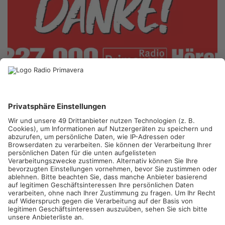
Herausragende Einschaltquoten für Radio Primavera: Das
zeigen die Ergebnisse der Funkanalyse Bayern, die jetzt
veröffentlicht wurden.
Wir sagen Danke an 355.000 Menschen, die sich hier in der
Region regelmäßig für die Programme aus dem Funkhaus
Aschaffenburg entscheiden.
Die aktuellen Zahlen wurden heute auf den Lokalrundfunktagen
in Nürnberg vorgestellt. Hier wurde die redaktionelle Arbeit
des Funkhauses auch mit dem Hörfunkpreis ausgezeichnet -