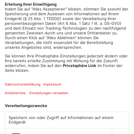
für die Berichterstattung zum Abschiebe-Drama um die Familie
Mbaeri aus Haibach.
Artikel teilen
ANZEIGE
Mehr aus
Primaveraland
TOPNEWS
TOPNEWS