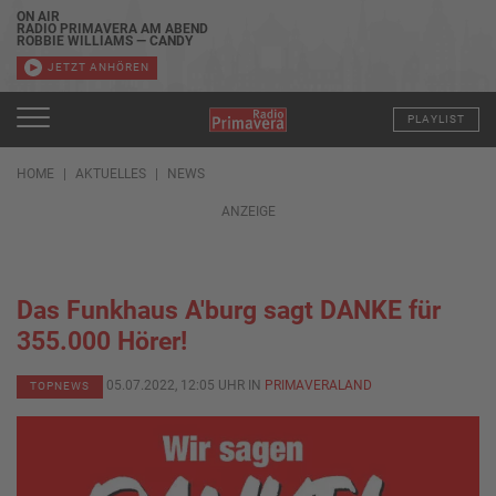
ON AIR
RADIO PRIMAVERA AM ABEND
ROBBIE WILLIAMS — CANDY
JETZT ANHÖREN
PLAYLIST
HOME
AKTUELLES
NEWS
ANZEIGE
Das Funkhaus A'burg sagt DANKE für
355.000 Hörer!
05.07.2022, 12:05 UHR IN
PRIMAVERALAND
TOPNEWS