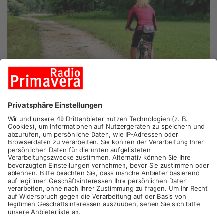
FREIGERICHT/ ALZENAU.
Zwischen Alzenau und Freigericht
soll es schon bald einen Fahrradweg geben. Beide Gemeinden
haben heute eine Vereinbarung unterzeichnet. Damit wird die
Verkehrssituation allgemein sicherer.
Der Fahrradweg soll zwischen Albstadt und Somborn
verlaufen. Eine gefährliche Strecke für Radfahrer, aber auch für
Autofahrer – da sie sehr kurvenreich und unübersichtlich ist.
Problem: Der Radweg verläuft sowohl in Hessen, als auch in
Bayern. Deshalb mussten die Bürgermeister und die
Bauverwaltungen heute eine Sonderbaulast-Vereinbarung