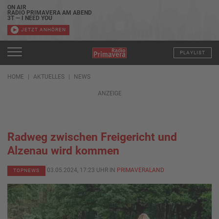
ON AIR
RADIO PRIMAVERA AM ABEND
3T — I NEED YOU
JETZT ANHÖREN
PLAYLIST
HOME
AKTUELLES
NEWS
ANZEIGE
Radweg zwischen Freigericht und
Alzenau wird kommen
03.05.2024, 17:23 UHR IN
PRIMAVERALAND
TOPNEWS