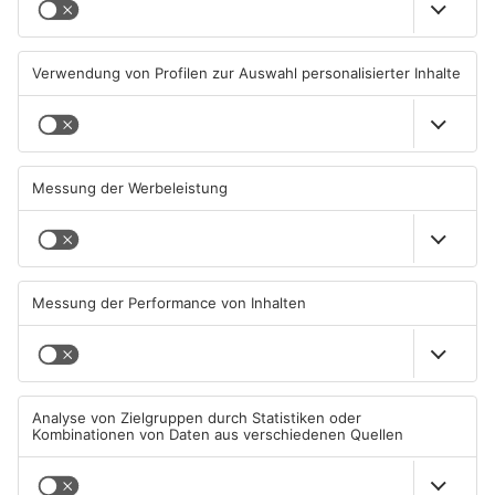
Waldbrandgefahr im
Brände in Seligenstadt,
Primaveraland bleibt
Waldaschaff und zwischen
weiterhin sehr hoch
Hanau und Kahl
06.08.2026, 06:34 UHR IN
05.08.2026, 06:36 UHR IN
PRIMAVERALAND
PRIMAVERALAND
TOPNEWS
Gewässer im Primaveraland
Kliniken im Primaveraland
leiden unter Trockenheit
melden mehr Patienten
durch Hitze
04.08.2026, 15:07 UHR IN
04.08.2026, 07:50 UHR IN