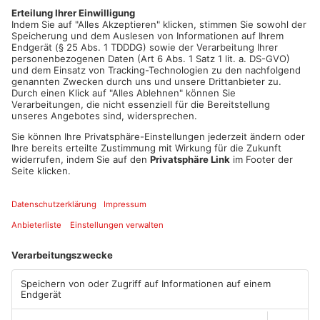
unterschreiben. Jetzt haben sowohl Hessen als auch Bayern
ihr „Go“ gegeben. Wann genau der neue Radweg gebaut wird,
ist aber noch nicht bekannt.
Artikel teilen
ANZEIGE
Mehr aus
Primaveraland
TOPNEWS