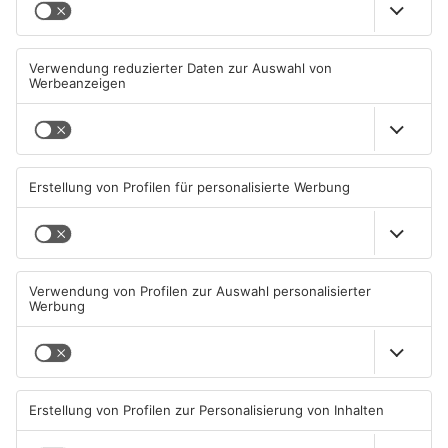
Müll wird in Kreisen
Schwimmbäder im
Aschaffenburg und
Primaveraland weisen teils
Miltenberg früher abgeholt
erhebliche Mängel auf
07.08.2026, 09:25 UHR IN
06.08.2026, 06:37 UHR IN
PRIMAVERALAND
PRIMAVERALAND
TOPNEWS
TOPNEWS