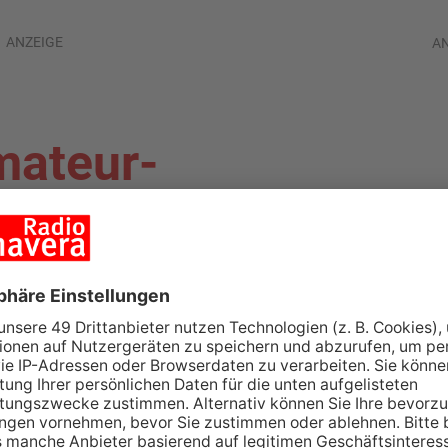
ANZEIGE
A
mateur-
n Hanau – Alle
bannt