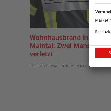
Wohnhausbrand in
Maintal: Zwei Menschen
verletzt
06.08.2026, 15:42 UHR IN MAIN-KINZIG-KREIS