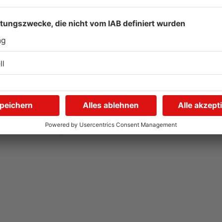
Gute Nachrichten für
W
Pendler im Main-Kinzig-
S
Kreis und in Hanau
g
06.08.2026, 11:33 UHR IN MAIN-KINZIG-KREIS
05