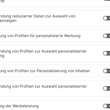
h sorgte ein Elfmeterpfiff für wütende Proteste
f Anweisung des Schiedsrichters alle Zuschauer
ach als Geisterspiel fortgesetzt.
zig-Kreis