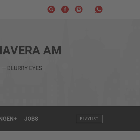
MAVERA AM
 — BLURRY EYES
NGEN
+
JOBS
PLAYLIST