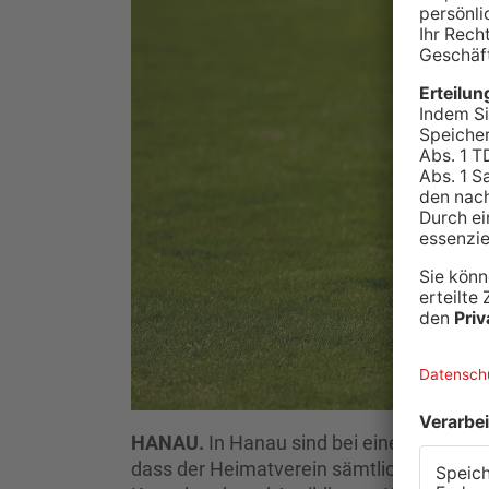
HANAU.
In Hanau sind bei einem Amateur
dass der Heimatverein sämtliche Zuscha