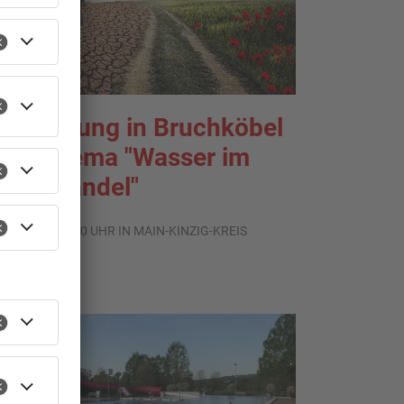
usstellung in Bruchköbel
um Thema "Wasser im
limawandel"
.08.2026, 05:00 UHR IN MAIN-KINZIG-KREIS