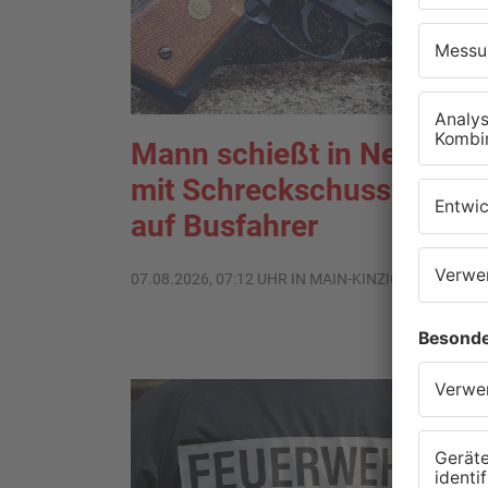
Mann schießt in Neuberg
mit Schreckschusswaffe
auf Busfahrer
07.08.2026, 07:12 UHR IN MAIN-KINZIG-KREIS