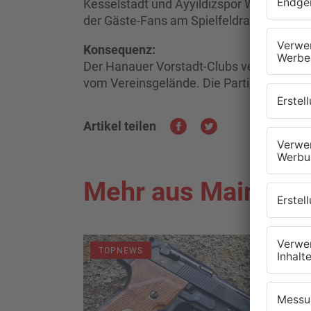
Kesselstadt und Ayyildizspor Wächtersbac
der Gäste-Fans am Spielfeldrand.
Konsequenz:
Der Hanauer Vorstadt-Clubs verbannte au
vom Vereinsgelände. Die Partie wurde dan
Artikel teilen
Mehr aus Main-Kin
TOPNEWS