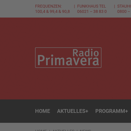
FREQUENZEN:
FUNKHAUS TEL
STAUH
100,4 & 99,4 & 90,8
06021 – 38 83 0
0800 –
HOME
AKTUELLES
+
PROGRAMM
+