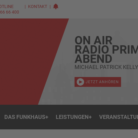
OTLINE
KONTAKT
 66 66 400
ON AIR
RADIO PRI
ABEND
MICHAEL PATRICK KELLY
JETZT ANHÖREN
DAS FUNKHAUS
+
LEISTUNGEN
+
VERANSTALTU