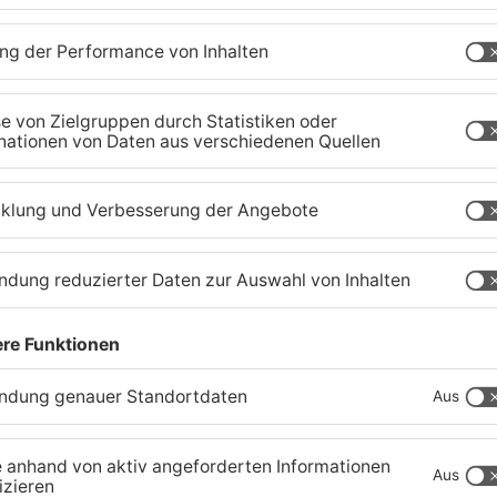
Schwerer Unfall zwischen
A
Langenselbolder Dreieck
z
und Hanauer Kreuz
K
07.08.2026, 07:07 UHR IN MAIN-KINZIG-KREIS
07