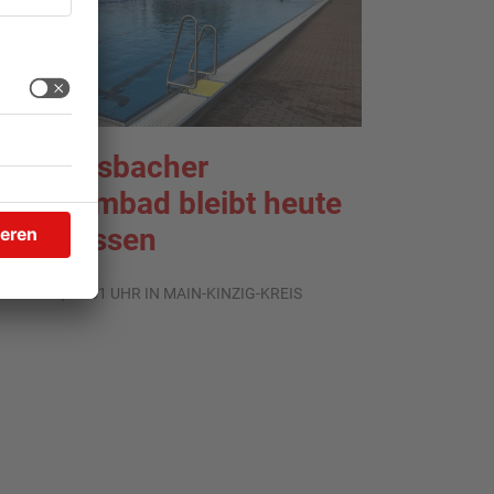
ächtersbacher
chwimmbad bleibt heute
eschlossen
.08.2026, 07:31 UHR IN MAIN-KINZIG-KREIS