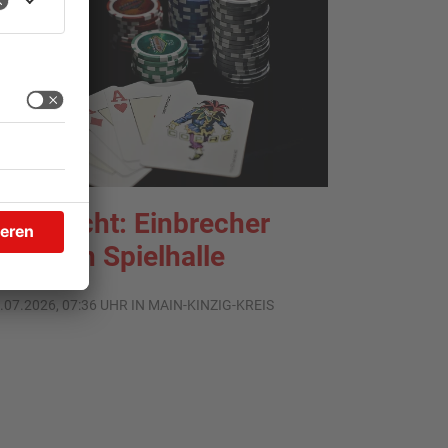
reigericht: Einbrecher
lündern Spielhalle
.07.2026, 07:36 UHR IN MAIN-KINZIG-KREIS