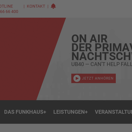
OTLINE
KONTAKT
 66 66 400
ON AIR
DER PRIMA
NACHTSC
UB40 — CAN'T HELP FALL
JETZT ANHÖREN
DAS FUNKHAUS
+
LEISTUNGEN
+
VERANSTALTU