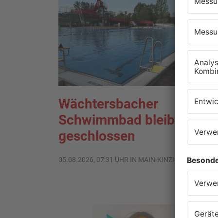
Wächtersbacher
Schwimmbad bleibt heute
geschlossen
05.08.2026, 07:31 UHR IN MAIN-KINZIG-KREIS