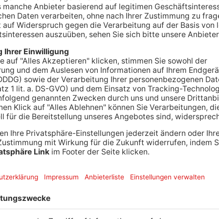
r einem Café randaliert haben. Bei seiner
inen Polizisten zu beißen.