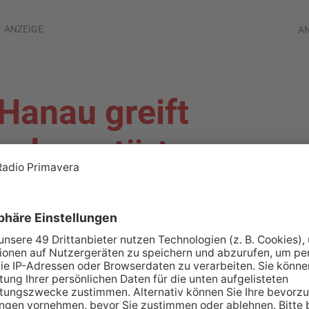
ANZEIGE
A
 Hanau greift
und zerstört