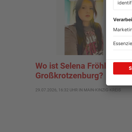
Wo ist Selena Fröhlich au
Großkrotzenburg?
29.07.2026, 16:32 UHR IN MAIN-KINZIG-KREIS