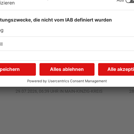
s
Grundschule in Freigericht
F
verwüstet
p
29.07.2026, 06:39 UHR IN MAIN-KINZIG-KREIS
28