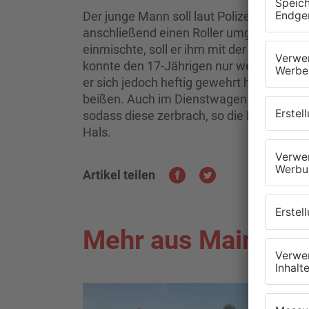
Der junge Mann soll laut Polizei zunächs
anschließend einen Roller umgestoßen hab
einmischte, soll er ihm mit der Faust ins
konnte den 17-Jährigen nur wenige Mete
er sich jedoch heftig gewehrt haben: Er 
beißen. Auch im Dienstwagen randalierte 
sodass diese zerbrach, so die Polizei. Je
Hals.
Artikel teilen
Mehr aus Main-Kin