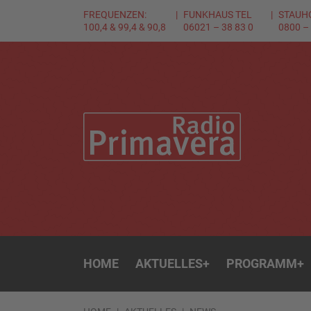
FREQUENZEN:
FUNKHAUS TEL
STAUH
100,4 & 99,4 & 90,8
06021 – 38 83 0
0800 –
HOME
AKTUELLES
+
PROGRAMM
+