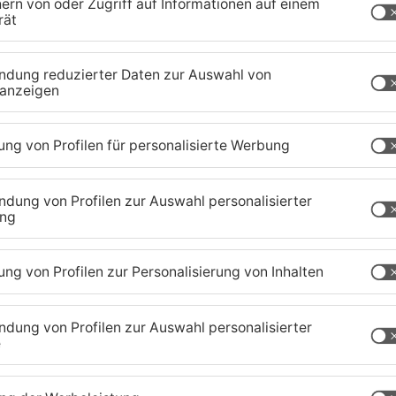
t einen Plastiktisch des Cafés umgeworfen und
en. Als sich offenbar ein 19-Jähriger
 Gesicht geschlagen haben. Eine Hanauer Streife
r weiter festnehmen. Gegen seine Festnahme soll
soll sogar versucht haben, einen Beamten zu
er weiter und trat gegen die hintere Scheibe,
tzt hat der 17-Jährige gleich mehrere Anzeigen am
zig-Kreis
TOPNEWS