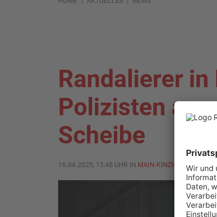
HOME
AKTUELLES
NEWS
Randalierer in
Polizisten an 
Scheibe
16.04.2025, 15:48 UHR IN
MAIN-KINZIG-KREIS