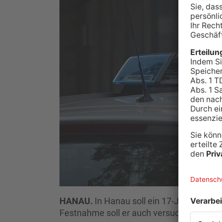
HANAU.
In Hanau soll ein 17-Jähriger vo
Festnahme soll er auch versucht haben, e