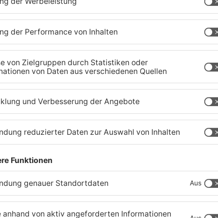
Neue Sperrungen rund um
G
Biebergemünd
F
a
02.08.2026, 08:33 UHR IN MAIN-KINZIG-KREIS
31