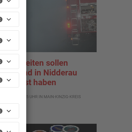
leisarbeiten sollen
eldbrand in Nidderau
usgelöst haben
.07.2026, 06:25 UHR IN MAIN-KINZIG-KREIS