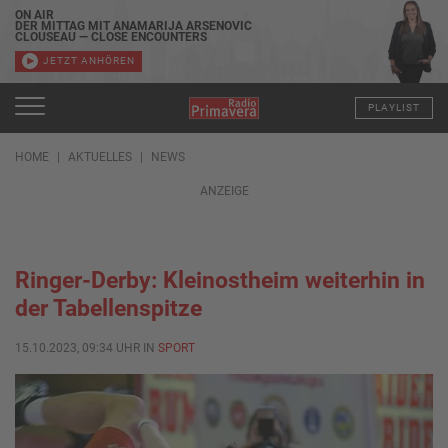
ON AIR
DER MITTAG MIT ANAMARIJA ARSENOVIC
CLOUSEAU — CLOSE ENCOUNTERS
JETZT ANHÖREN
PLAYLIST
HOME
AKTUELLES
NEWS
ANZEIGE
Ringer-Derby: Kleinostheim weiterhin in
der Tabellenspitze
15.10.2023, 09:34 UHR IN
SPORT