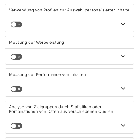
TOPNEWS
Sportergebnisse: TV
Sport: Viktoria mit
Großwallstadt gewinnt den
Traumstart – Alzenau und
Untermain-Cup
Offenbach verlieren
03.08.2026, 07:38 UHR IN SPORT
02.08.2026, 08:29 UHR IN SPORT