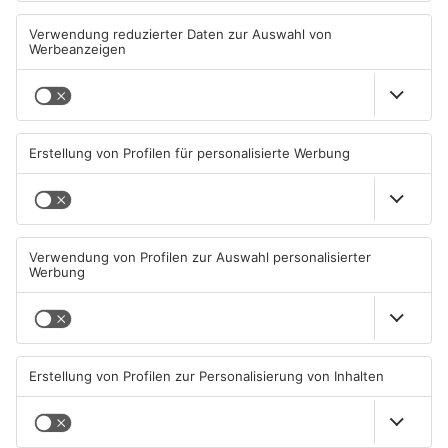
Fußball: Bitterer Sonntag für
Sportergebnisse: TVG
Vatan Spor, Röllbach, Hain
gewinnt zum Jubiläum in
und Frammersbach
Rodgau
10.08.2026, 05:46 UHR IN SPORT
09.08.2026, 09:38 UHR IN SPORT
Sportergebnisse: TV
Fußball: Viktoria
Großwallstadt unterliegt
Aschaffenburg verliert
Rhein-Neckar Löwen
gegen TSV-Aubstadt
08.08.2026, 09:13 UHR IN SPORT
05.08.2026, 04:30 UHR IN SPORT