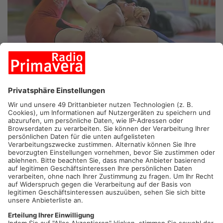
SYMBOLBILD
KLEINOSTHEIM/HÖSBACH.
Beim Ringer-Derby in
Kleinostheim am Abend bleibt der SC Siegfried auf der
Erfolgsspur: Mit einem Endstand von 15:14 haben die
Kleinostheimer gegen den KSC Hösbach gewonnen. Damit
steht Kleinostheim ungeschlagen auf Tabellenplatz 1 der
Bundesliga Ost. Der nächste Kampf für Kleinostheim steht am
Samstag gegen Schorndorf an, für die Hösbacher geht’s schon
heute weiter: Sie müssen gegen Lichtenfels ran.