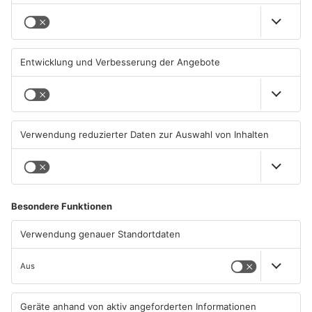
Kliniken im Primaveraland
Schüsse in Langenselbold,
melden mehr Patienten
Gelnhausen, Linsengericht
durch Hitze
und Miltenberg
04.08.2026, 07:50 UHR IN
03.08.2026, 13:00 UHR IN
PRIMAVERALAND
PRIMAVERALAND