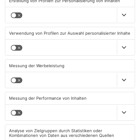
TOPNEWS
Brände in Seligenstadt,
Gewässer im Primaveraland
Waldaschaff und zwischen
leiden unter Trockenheit
Hanau und Kahl
05.08.2026, 06:36 UHR IN
04.08.2026, 15:07 UHR IN
PRIMAVERALAND
PRIMAVERALAND
TOPNEWS