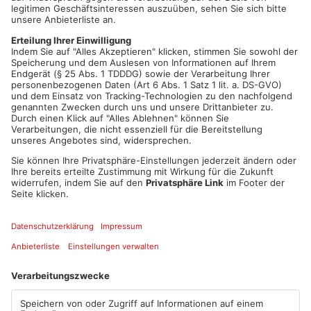
Maier spricht seinen großen Respekt für die täglich geleistete
Arbeit und insbesondere für den Einsatz während der Corona-
Pandemie aus: „Die ge-samte Belegschaft von ROBOT-
TECHNOLOGY möchte sich mit der großzügi-gen Spende ganz
herzlich bei allen Pflegekräften des Klinikums für ihre ge-
leistete Arbeit bedanken.“
Geschäftsführerin Katrin Reiser: „Wir danken Robot-
Technology für diese großzügige Spende. Mit dem Geld
möchten wir unserer Pflege den Ar-beitsalltag etwas
angenehmer gestalten und zwei brainLight-Massage-Ses-sel
beschaffen, die an beiden Standorten – Aschaffenburg und
Alzenau -zum Einsatz kommen.“
Quelle: Klinikum Aschaffenburg-Alzenau
Artikel teilen
ANZEIGE