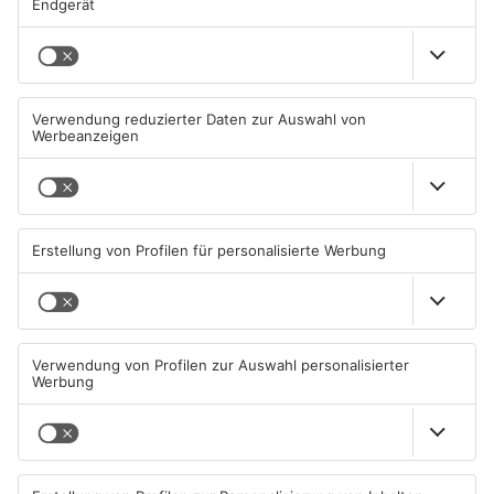
Mehr aus
Primaveraland
TOPNEWS
TOPNEWS
Schwimmbäder im
Waldbrandgefahr im
Primaveraland weisen teils
Primaveraland bleibt
erhebliche Mängel auf
weiterhin sehr hoch
06.08.2026, 06:37 UHR IN
06.08.2026, 06:34 UHR IN
PRIMAVERALAND
PRIMAVERALAND