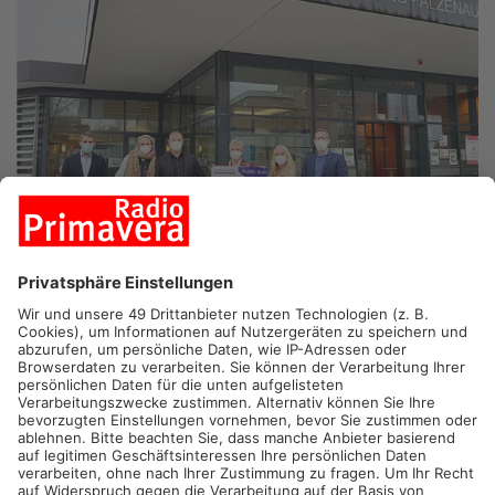
ASCHAFFENBURG.
Die Firma ROBOT-TECHNOLOGY GMBH
hat den Pflegekräften des Klinikums die stolze Summe von
10.000 Euro gespendet. Stefan Maier, Geschäftsfüh-rer von
Robot-Technology überreichte im Beisein des
Aufsichtsratsvorsit-zenden des Klinikums Landrat Dr.
Alexander Legler, den Geschäftsführern des Klinikums Katrin
Reiser und Sebastian Lehotzki sowie der zentralen
Pflegedienstleitung Ulrike Strobel den Spendenscheck.