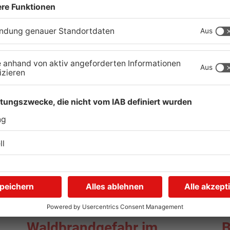
aland
TOPNEWS
Waldbrandgefahr im
B