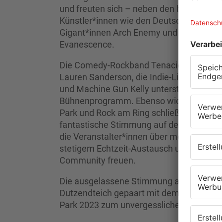
und freuten sich – neben den bereits Ge
Künstler*innen wie den DeutschRapper*i
Gigant*innen Arch Enemy und Bullet For 
Evanescence.
Die Comedy-Rockband Tenacious D mit Hol
Lauren Sanderson, die Indie-Lieblinge Bl
und Machine Gun Kelly unterstreichen ein 
Bühnenprogramm. Ebenso wichtig wie die 
Park und Rock am Ring schließlich die Fan
fantastische Stimmung auf den Campin
die Veranstalter*innen über mehrere unte
stetigem Echtzeit-Austausch und konnten
Community freuen.
Die ausgelassene Stimmung auf dem mal
Dutzendteich gepaart mit dem perfekten
Park 2023 zum unvergesslichen Festiva