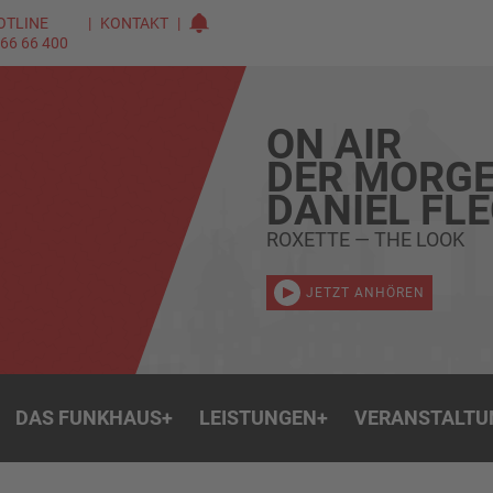
OTLINE
KONTAKT
 66 66 400
ON AIR
DER MORGE
DANIEL FL
ROXETTE — THE LOOK
JETZT ANHÖREN
DAS FUNKHAUS
+
LEISTUNGEN
+
VERANSTALTU