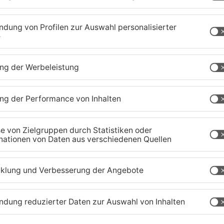
en haben 2023 erneut bewiesen, dass Rock im
 aus ganz Europa und sogar darüber hinaus ist!
cts drei Tage lang gelebte Völkerverständigung
igen Gelände – ein schöneres Zeichen kann man
t Peter Pracht vom Veranstalter ARGO Konzerte
s, ergänzt: „Von außen ist kaum zu sehen, welche
abe hinter der Organisation von Festivals wie Rock
lt unser aufrichtiger Dank vor allem auch unseren
 hinter der Bühne.“
chersten Großveranstaltungen seiner
ivaltags beschreiben Polizei und Rettungskräfte
en rücksichtsvoll und friedlich. Laut Polizei ist
likte erneut auf einem sehr geringen Niveau.
 am Ring vom 07. – 09. Juni 2024 startet am
m-park.com
und
www.rock-am-ring.com
.