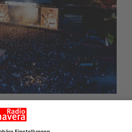
l und idealen Sommertemperaturen zelebrierten
ock im Park und Rock am Ring das größte
ters, Die Toten Hosen, Kings Of Leon, Apache 207
eranstalter*innen ARGO Konzerte, DreamHaus und