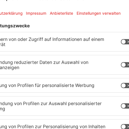
nannten – über Shows von so unterschiedlichen
nnen Badmómzjay, Kontra K und K.I.Z, den Metal-
My Valentine oder Alternative-Größen wie
lywood-Star Jack Black, die Singer-Songwriterin
ond und Cari Cari sowie Yungblud, Charlotte Sands
bis dato noch nie so vielseitiges und diverses
auftretenden Künstler*innen sind bei Rock im
s, der Flair des Geländes, und die abermals
gplätzen. Über das gesamte Wochenende waren
rschiedliche Kanäle mit den Besucher*innen in
 sich über rundum positives Feedback der Park-
erisch eingebetteten Gelände rund um den
 Wetter und reibungslosen Ablauf machen Rock im
lwochenende.