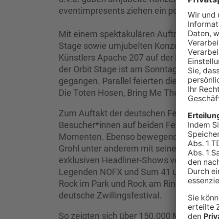
eventimpresents ziehen ein positives Fazi
Mit einem spektakulären Auftritt des exk
Stage sowie umjubelten Konzerten des de
Künstlers Apache 207 auf der Mandora 
der Orbit Stage ist am Sonntagabend die 
gegangen. Parallel feierten die Fans den
Die Toten Hosen, Bring Me The Horizon 
Zum Auftakt der deutschen Festivalsaison
Besucher*innen auf beiden Festivals ein
Momenten. Ebenso bewegende wie mitreiß
Grohl unter anderem mit seiner 17-jährige
exklusiven Headliner-Shows von Kings Of
Legenden NOFX und Sum 41 unterstreichen
Rock im Park und Rock am Ring bleibt nich
deutsche Zwillingsfestival.
So zeigten sich über 150.000 Musikfans a