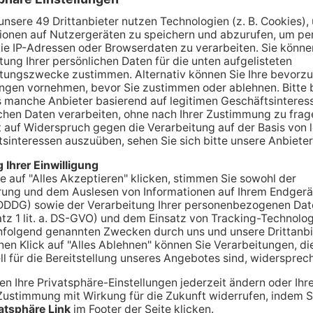
t, ebenso Polizei und Rettungskräfte.
lusiven Headliners Foo Fighers auf der Utopia
rzeit erfolgreichsten deutschen Hip-Hop-
und der schwedischen Metal-Band Meshuggah auf
diesjährige Ausgabe von Rock in Park zu Ende
 Abschluss des Zwillingsfestivals Rock am Ring mit
und Thees Uhlmann & Band.
 zelebrierten 72 Acts mit über 150.000
 Wochenende mit zahlreichen unvergesslichen
ende Auftritte der Foo Fighters, bei denen Dave
n Tochter Violet performte, aber auch die
 Leon sowie die Abschiedskonzerte der Punk-
 den internationalen Stellenwert der „Rocks“:
t nur das größte, sondern auch vielseitigste
uf den beiden Festivals enthusiastisch wie divers