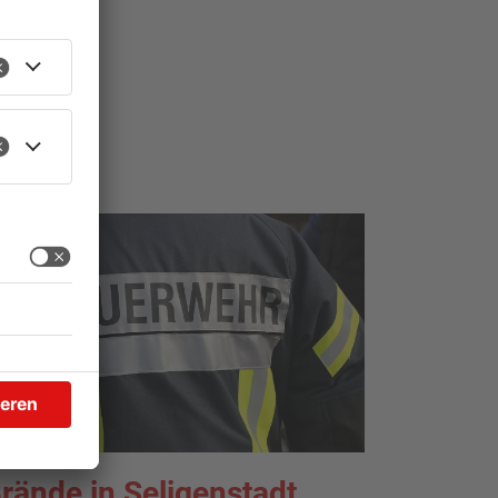
TOPNEWS
rände in Seligenstadt,