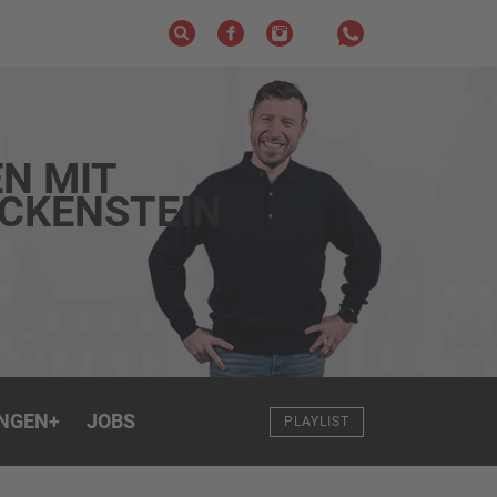
N MIT
ECKENSTEIN
NGEN
+
JOBS
PLAYLIST