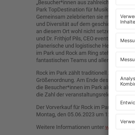
„Besucher*innen aus zahlreichen Nation
Park TopDestination für Musikbegeisterte
Gemeinsam zelebrierten sie mit über 70 A
und Diversität auf dem geschichtsträcht
an diesem Ort wohl nicht setzen!“ beton
und Dr. Frithjof Pils, CEO eventimpresent
planerische und logistische Herkulesaufg
im Park und Rock am Ring steht. Daher gi
fantastischen Teams und allen Beteiligten
Rock im Park zählt traditionell zu den si
Größenordnung. Am Ende des letzten Fest
die Besucher*innen im Park als ausgesproch
die Zahl der veranstaltungsrelevanten De
Der Vorverkauf für Rock im Park und Rock
Montag, den 05.06.2023 um 12:00 Uhr.
Weitere Informationen unter
www.rock-i