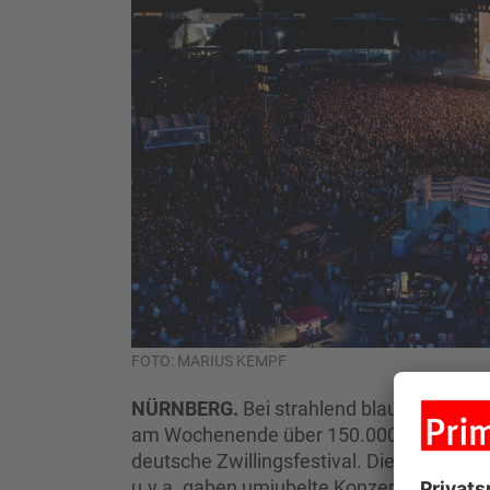
FOTO: MARIUS KEMPF
NÜRNBERG.
Bei strahlend blauem Himme
am Wochenende über 150.000 Fans bei R
deutsche Zwillingsfestival. Die Foo Figh
u.v.a. gaben umjubelte Konzerte. Die V