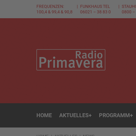
FREQUENZEN:
FUNKHAUS TEL
STAUH
100,4 & 99,4 & 90,8
06021 – 38 83 0
0800 –
HOME
AKTUELLES
+
PROGRAMM
+