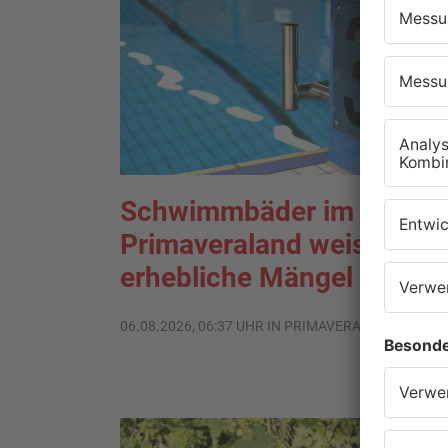
Schwimmbäder im
Primaveraland weisen teil
erhebliche Mängel auf
06.08.2026, 06:37 UHR IN PRIMAVERALAND