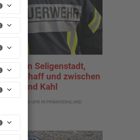
rände in Seligenstadt,
aldaschaff und zwischen
anau und Kahl
.08.2026, 06:36 UHR IN PRIMAVERALAND