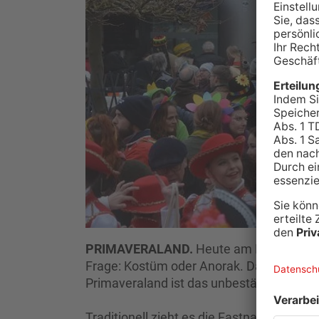
PRIMAVERALAND.
Heute am Rosenmontag
Frage: Kostüm oder Anorak. Das einzig B
Primaveraland ist das unbeständige Wett
Traditionell zieht es die Fastnachter Mo