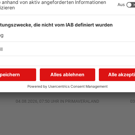
Kliniken im Primaveraland
S
r
melden mehr Patienten
G
durch Hitze
u
04.08.2026, 07:50 UHR IN PRIMAVERALAND
03