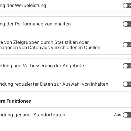
Waldbrandgefahr im
B
s
Primaveraland bleibt
W
weiterhin sehr hoch
H
06.08.2026, 06:34 UHR IN PRIMAVERALAND
05
TOPNEWS