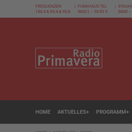
FREQUENZEN:
FUNKHAUS TEL
STAUH
100,4 & 99,4 & 90,8
06021 – 38 83 0
0800 –
HOME
AKTUELLES
+
PROGRAMM
+