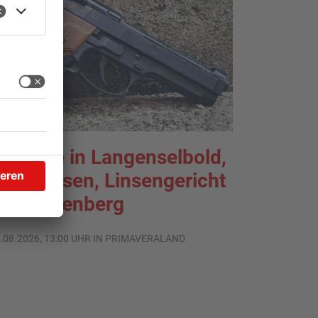
chüsse in Langenselbold,
elnhausen, Linsengericht
nd Miltenberg
.08.2026, 13:00 UHR IN PRIMAVERALAND