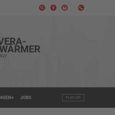
VERA-
HWÄRMER
OGY
NGEN
+
JOBS
PLAYLIST