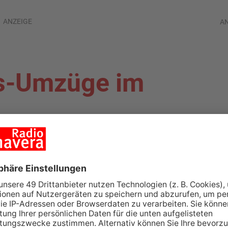
ANZEIGE
A
s-Umzüge im
ALAND