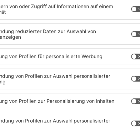
r zehntausende Schaulustige erwartet. Die
auf den Beinen und haben den Faschings-Prinzen
r steigt die Sause am Rathaushof. In Sulzbach
aus. Und in Mömbris-Strötzbach treffen sich die
n Gickelschlagen an der Kahlwiese. Auch in
heute durch den Ort. Die Langenselbolder treffen
zur großen Faschingsparty. Eine Übersicht über
 im Internet auf Primavera24.de.
aland
TOPNEWS