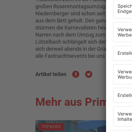
großen Rosenmontagsumzug werden wiede
Niedernberger sind schon seit der Früh 
aus dem Bett geholt. Den ganzen Tag übe
stürmen die Karnevalisten heute das Rath
Narren nach dem Umzug zum traditionelle
Lützelbach schlängelt sich der Lindwurm 
sich derweil abends in der Gründauhalle 
alle Fastnachtsevents bei uns findet man
Artikel teilen
Mehr aus Primaver
TOPNEWS