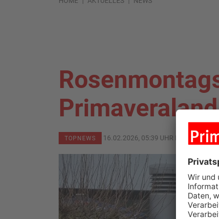
HOME
AKTUELLES
NEWS
Rosenmontag
Primaveraland
16.02.2026, 05:39 UHR IN
PRIMAVER
TOPNEWS