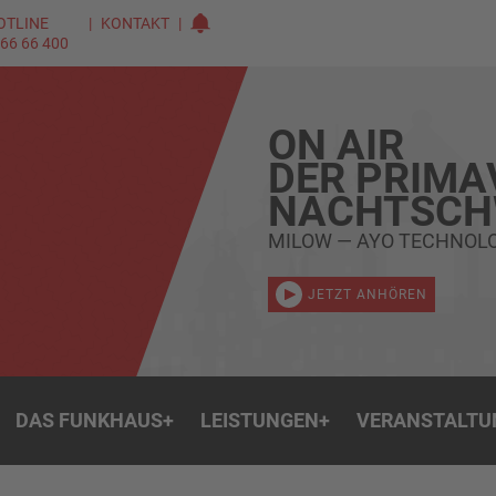
OTLINE
KONTAKT
 66 66 400
ON AIR
DER PRIMA
NACHTSC
MILOW — AYO TECHNOL
JETZT ANHÖREN
DAS FUNKHAUS
+
LEISTUNGEN
+
VERANSTALTU