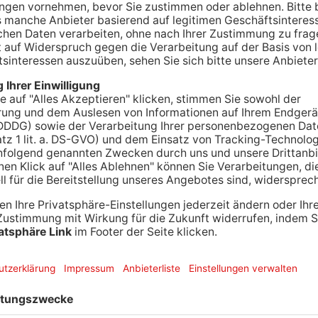
 stehen die Narren bei uns erneut vor der
eständige am diesjährigen Karneval im
er.
ntag nach Schlumberland. In Seligenstadt zum