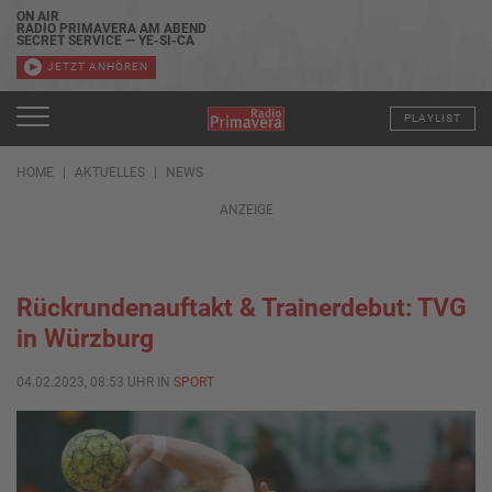
ON AIR
RADIO PRIMAVERA AM ABEND
SECRET SERVICE — YE-SI-CA
JETZT ANHÖREN
PLAYLIST
HOME
AKTUELLES
NEWS
ANZEIGE
Rückrundenauftakt & Trainerdebut: TVG
in Würzburg
04.02.2023, 08:53 UHR IN
SPORT