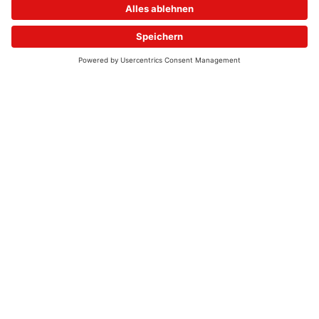
© 2026 - UKW-Frequenzen 100,4 & 99,4 & 90,8 | DAB+ | Alexa
Allgemeine Kontaktnummer