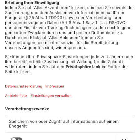
Adrian Kammlodt und auch Kapitän Florian Eisenträger.
Auftrieb soll auch die Vertrags-Verlängerung neulich mit Finn
Wullenweber geben. Etliche Handball-Verrückte aus dem
Primaveraland begleiten die Wällschter heute nach Würzburg,
los geht’s um 19:30 Uhr!
Artikel teilen
ANZEIGE
Mehr aus Sport