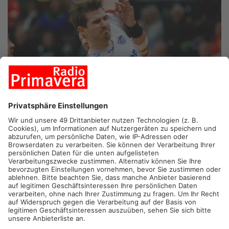
GROSSWALLSTADT/WÜRZBURG.
Restart in der Zweiten
Handball-Bundesliga. Beim TVG steht das Pflichtspiel-Debut
für Trainer Slava Lochman an, die erste von drei
Auswärtspartien in Folge ist gleich das Unterfranken-Derby in
Würzburg.
Der TV Großwallstadt möchte mit Lochman seinen Derby-
Fluch endlich besiegen. In den letzten sechs Spielen am Stück
sind die Wällschter gegen die Wölfe aus Würzburg respektive
Rimpar als Verlierer von der Platte gegangen. Personell kann
der TVG etwas aufatmen: Wieder mit dabei sind Rückraum