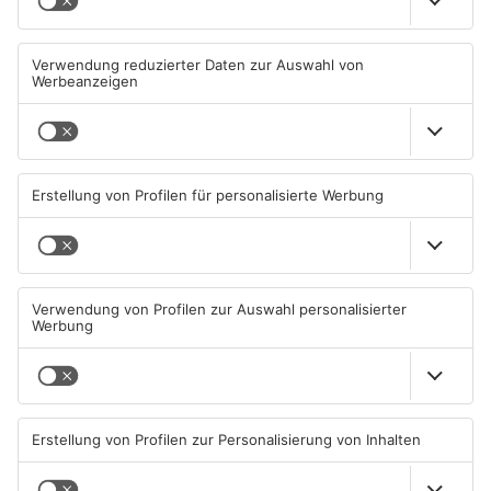
Fußball: Bitterer Sonntag für
Sportergebnisse: TVG
Vatan Spor, Röllbach, Hain
gewinnt zum Jubiläum in
und Frammersbach
Rodgau
10.08.2026, 05:46 UHR IN SPORT
09.08.2026, 09:38 UHR IN SPORT