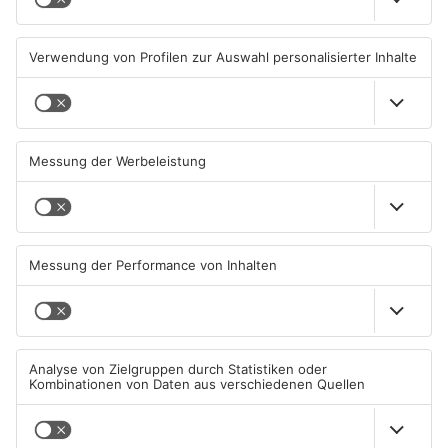
Sportergebnisse: TV
Fußball: Viktoria
Großwallstadt unterliegt
Aschaffenburg verliert
Rhein-Neckar Löwen
gegen TSV-Aubstadt
08.08.2026, 09:13 UHR IN SPORT
05.08.2026, 04:30 UHR IN SPORT
TOPNEWS
Sportergebnisse: TV
Sport: Viktoria mit
Großwallstadt gewinnt den
Traumstart – Alzenau und
Untermain-Cup
Offenbach verlieren
03.08.2026, 07:38 UHR IN SPORT
02.08.2026, 08:29 UHR IN SPORT