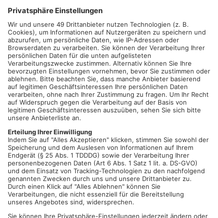
COPYRIGHT GETTYIMAGES
SAILAUF.
Ein bislang noch Unbekannter ist am späten
Mittwochabend mit einem weißen Kleintransporter gegen eine
Hauswand in der Hauptstraße geprallt und anschließend
einfach weitergefahren, ohne seinen gesetzlichen
Verpflichtungen nachzukommen. Ein aufmerksamer Zeuge
hatte den Verkehrsunfall gegen 22.15 Uhr beobachtet und
daraufhin sofort die Polizei verständigt.
Der Sachschaden, der an der Hausfassade entstand, dürfte
sich nach ersten Schätzungen auf etwa 2.500 Euro belaufen.