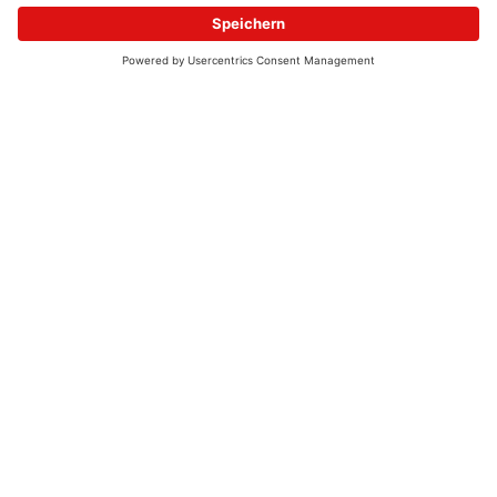
© 2026 - UKW-Frequenzen 100,4 & 99,4 & 90,8 | DAB+ | Alexa
Allgemeine Kontaktnummer
06021 – 38 83 0