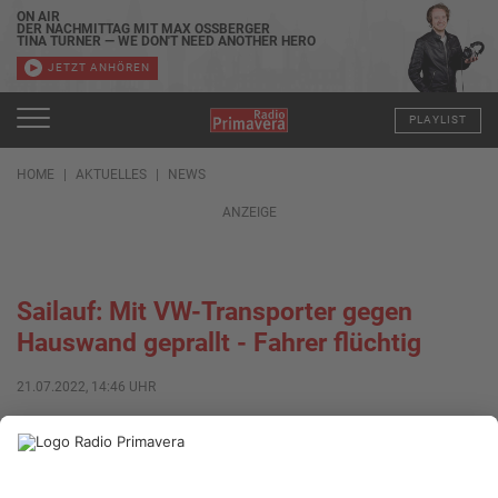
ON AIR
DER NACHMITTAG MIT MAX OSSBERGER
TINA TURNER — WE DON'T NEED ANOTHER HERO
JETZT ANHÖREN
PLAYLIST
HOME
AKTUELLES
NEWS
ANZEIGE
Sailauf: Mit VW-Transporter gegen
Hauswand geprallt - Fahrer flüchtig
21.07.2022, 14:46 UHR