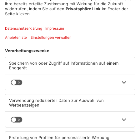
Die Polizei fahndet derzeit noch nach dem
Verursacherfahrzeug, bei dem es sich laut Angaben des
Zeugen um einen weißen VW mit ALZ-Kennzeichen gehandelt
haben soll. Um zu klären, wer zum Unfallzeitpunkt am Steuer
saß, hofft die Polizei nun auch auf Zeugenhinweise.
Wer sachdienliche Hinweise geben kann, die zur Aufklärung
der Unfallflucht beitragen könnten, wird dringend gebeten, sich
unter Tel. 06021/857-2230 mit der Polizeiinspektion
Aschaffenburg in Verbindung zu setzen.
Quelle: Polizei
Artikel teilen
ANZEIGE