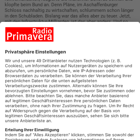
klopfte beim Bund an. Denn Pläne, im Aschaffenburger
Schloss nachhaltig zu wirtschaften, schlummern schon länger
in den Schubladen. Bislang war das alles aber zu teuer. Jetzt,
mit den Infrastruktur-Milliarden, ist das aber anders. Und so
liegen Primavera24.de. Pläne inklusive Fotos vor, die das
Schloss optisch deutlich verändern. Auf den Dachflächen soll
Sonnenstrom erzeugt werden. Die vier Ecktürme und den alten
Bergfried sollen darüber hinaus Windräder zieren.
Jetzt dürfen wir es offiziell sagen: April, April!
Der Plan, das
Schloss in ein wahres Paradies der erneuerbaren Energie zu
verwandeln, war ein Aprilscherz! Keine Sorge: Das
Johannisberger Schloss bleibt natürlich auch weiterhin ein
historisches Wahrzeichen und kein Solarkraftwerk. Heute ist
schließlich der 1. April, und da darf man schon mal ein
bisschen schmunzeln. Wir hoffen, ihr habt mit uns gelacht und
seid nicht zu sehr auf den Scherz hereingefallen.
;)
Mehr zum Thema