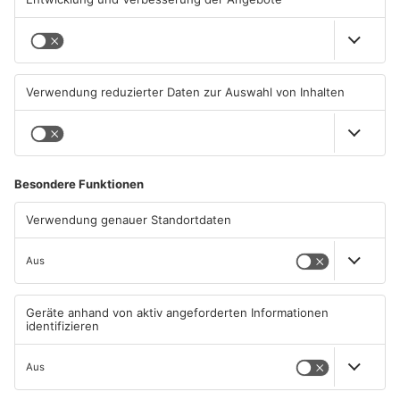
Feuerwerk löst wohl Brand in
Aschaffenburg: Prozess um
Aschaffenburg-Schweinheim
schweren E-Scooter-Raub
aus
beginnt
04.08.2026, 13:21 UHR IN
04.08.2026, 06:36 UHR IN
ASCHAFFENBURG
ASCHAFFENBURG
AB: Sperrmüllpresse brennt
AB: Aktion "Bewegung im
auf Recyclinghof
Park" startet
01.08.2026, 14:33 UHR IN
01.08.2026, 08:28 UHR IN