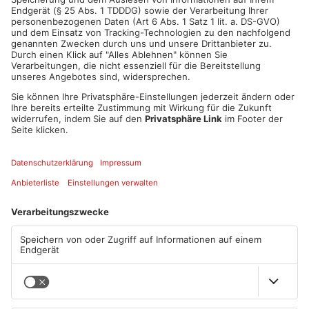
Oberbürgermeister Jürgen Herzing über die Pläne der bayerischen Schlösser-
und Seenverwaltung
00:15
PLAY
MUTE