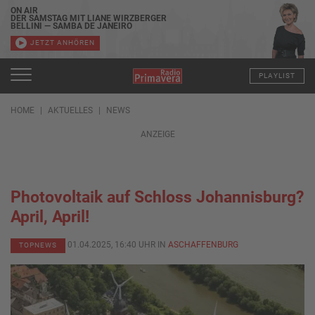
ON AIR
DER SAMSTAG MIT LIANE WIRZBERGER
BELLINI — SAMBA DE JANEIRO
JETZT ANHÖREN
PLAYLIST
HOME
AKTUELLES
NEWS
ANZEIGE
Photovoltaik auf Schloss Johannisburg?
April, April!
01.04.2025, 16:40 UHR IN
ASCHAFFENBURG
TOPNEWS