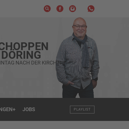
SCHOPPEN
 DÖRING
NTAG NACH DER KIRCH'N
NGEN
+
JOBS
PLAYLIST