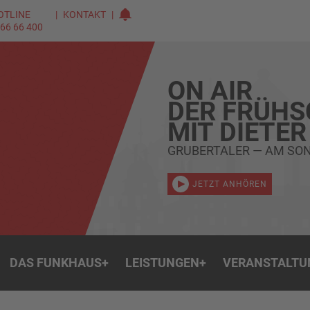
OTLINE
KONTAKT
 66 66 400
ON AIR
DER FRÜH
MIT DIETER
GRUBERTALER — AM SON
JETZT ANHÖREN
DAS FUNKHAUS
+
LEISTUNGEN
+
VERANSTALTU