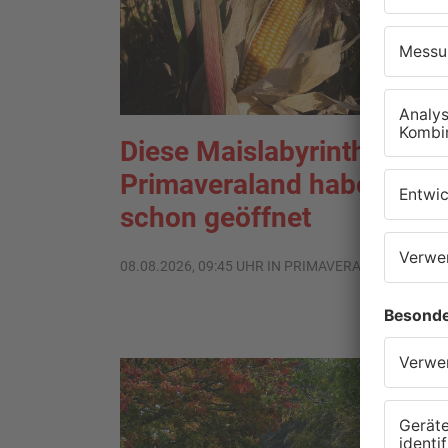
Diese Maislabyrinthe im
Primaveraland haben
schon geöffnet
08.08.2026, 09:45 UHR IN PRIMAVERALAND