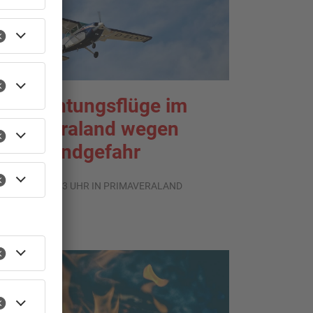
eobachtungsflüge im
rimaveraland wegen
aldbrandgefahr
.08.2026, 09:33 UHR IN PRIMAVERALAND
TOPNEWS