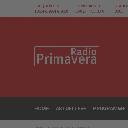
FREQUENZEN:
FUNKHAUS TEL
STAUH
100,4 & 99,4 & 90,8
06021 – 38 83 0
0800 –
HOME
AKTUELLES
+
PROGRAMM
+