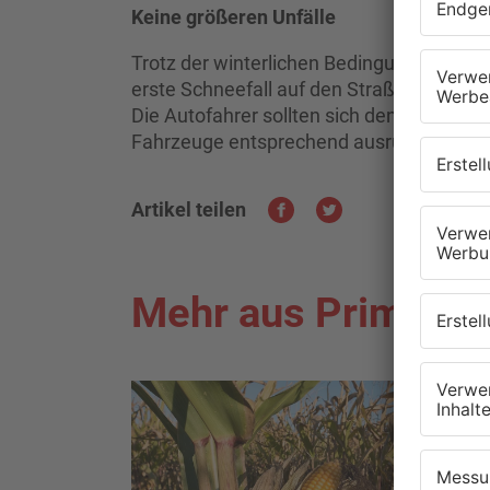
Keine größeren Unfälle
Trotz der winterlichen Bedingungen blieben
erste Schneefall auf den Straßen glimpfli
Die Autofahrer sollten sich dennoch auf 
Fahrzeuge entsprechend ausrüsten.
Artikel teilen
Mehr aus Primaver