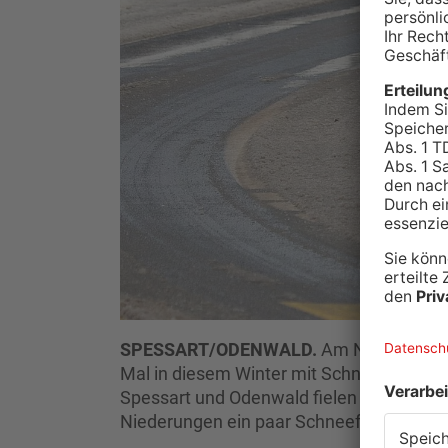
SPESSART/ODENWALD.
Am Nachmittag 
Mal in diesem Winter mit Schnee in Ber
Spessart und Odenwald fielen die ersten 
Niederungen ein paar Schneeflocken zu 