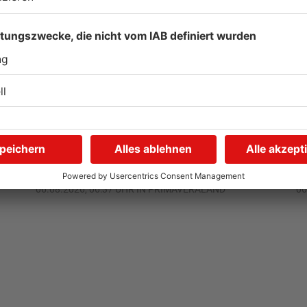
Schwimmbäder im
W
Primaveraland weisen teils
P
t
erhebliche Mängel auf
w
06.08.2026, 06:37 UHR IN PRIMAVERALAND
06