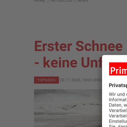
HOME
AKTUELLES
NEWS
Erster Schnee
- keine Unfälle
20.11.2024, 19:03 UHR IN
PRIMAVER
TOPNEWS