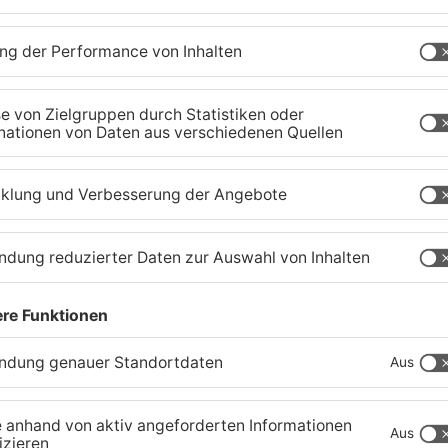
Ferienende: ADAC erwartet
B
Stau-Wochenende im
P
Primaveraland
W
08.08.2026, 09:39 UHR IN PRIMAVERALAND
08
TOPNEWS