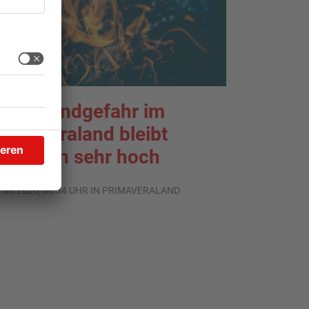
aldbrandgefahr im
rimaveraland bleibt
eiterhin sehr hoch
.08.2026, 06:34 UHR IN PRIMAVERALAND