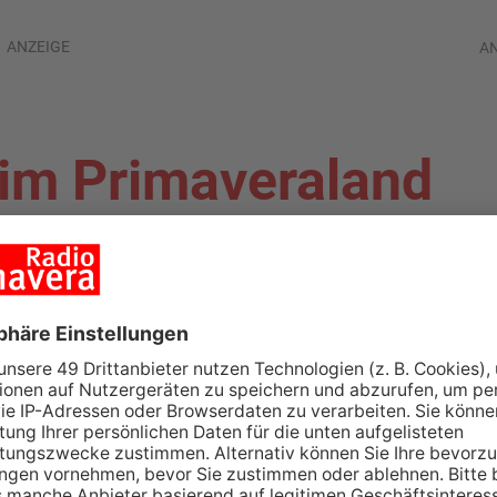
ANZEIGE
A
 im Primaveraland
ALAND