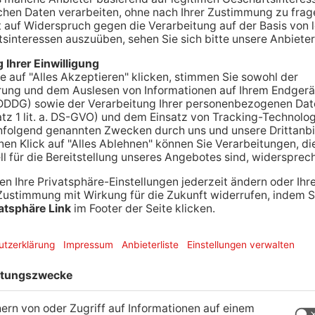
sind Autofahrer im Primaveraland zum ersten
ührung gekommen. In den Höhenlagen von
Flocken, später waren vereinzelt auch in den
sehen.