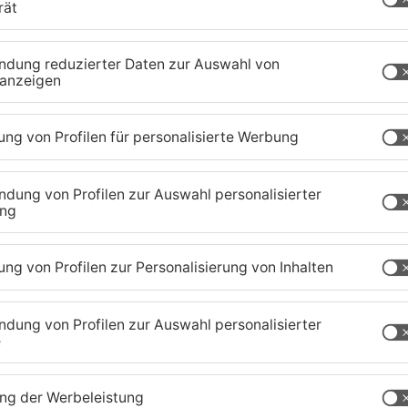
 größere Unfälle aus. Laut Polizei verlief der
ch, wie diese auf Primavera-Nachfrage bestätigte.
die bevorstehende Wintersaison einstellen und ihre
aland
TOPNEWS