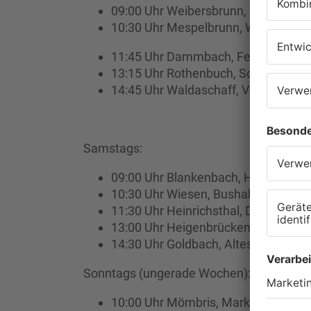
09:00 Uhr Weibersbrunn, Feuerweh
10:30 Uhr Mespelbrunn, Wanderhei
11:45 Uhr Dammbach, Feuerwehrge
13:15 Uhr Rothenbuch, Schloßstraß
14:45 Uhr Waldaschaff, Vorplatz Kir
Samstags:
09:00 Uhr Blankenbach, Hotel Behl
10:30 Uhr Wiesen, Bushaltestelle H
11:30 Uhr Heinrichsthal, Dorfplatz
13:00 Uhr Heigenbrücken, Bushaltep
14:30 Uhr Goldbach, Altes Feuerwe
Sonntags (ungerade Wochen):
10:00 Uhr Mömbris, Marktplatz