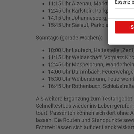
11:15 Uhr Alzenau, Marktplatz
12:45 Uhr Karlstein, Parkplatz vor 
14:15 Uhr Johannesberg, Haltestelle
15:45 Uhr Sailauf, Parkplatz unter
Sonntags (gerade Wochen):
10:00 Uhr Laufach, Haltestelle „Zen
11:15 Uhr Waldaschaff, Vorplatz Kir
12:45 Uhr Mespelbrunn, Wanderhei
14:00 Uhr Dammbach, Feuerwehrge
15:30 Uhr Weibersbrunn, Feuerweh
16:45 Uhr Rothenbuch, Schloßstraß
Als weitere Ergänzung zum Testangebot 
Schnelltestbus wieder ins Leben gerufen
tourt. Passanten können sich dort ohne 
lassen. Die Routen und Standpunkte sowi
Echtzeit lassen sich auf der Landkreiskar