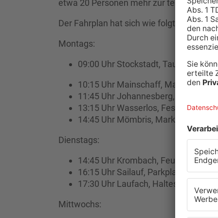
etwa 20 Personen mehr zur testen.
Der Fahrplan hat sich wie folgt geändert:
Montags:
09:00 Uhr Stockstadt, Taunusstraße
10:15 Uhr Mainschaff, Maintalhalle
11:45 Uhr Johannesberg, Haltestelle
13:15 Uhr Wasserlos, Festplatz
14:45 Uhr Mömbris, Marktplatz
Dienstags:
14:45 Uhr Krombach, Feuerwehrhau
16:15 Uhr Sailauf, Parkplatz unter
17:30 Uhr Laufach, Haltestelle „Zen
Mittwochs: