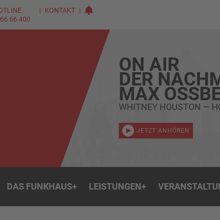
OTLINE
KONTAKT
 66 66 400
ON AIR
DER NACHM
MAX OSSBE
WHITNEY HOUSTON — H
JETZT ANHÖREN
DAS FUNKHAUS
+
LEISTUNGEN
+
VERANSTALTU