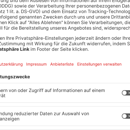
 7, Parkplatz Einkaufszentrum
 an der Schule
s
halb des Feuerwehrhauses
trum“