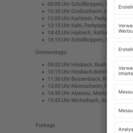
09:00 Uhr Schöllkrippen, Bahnhof K
10:30 Uhr Großostheim, Bushalteste
12:00 Uhr Karlstein, Parkplatz vor 
13:15 Uhr Kahl, Parkplatz am Wasse
14:45 Uhr Haibach, Rathaus
16:15 Uhr Schöllkrippen, KVG Betri
Donnerstags:
09:00 Uhr Hösbach, Bushaltestelle 
10:15 Uhr Hösbach-Bahnhof, Vorpla
11:30 Uhr Bessenbach, REWE Parkpl
13:00 Uhr Kleinostheim, Parkplatz 
14:30 Uhr Alzenau, Marktplatz
15:45 Uhr Michelbach, Am Schlößc
Freitags