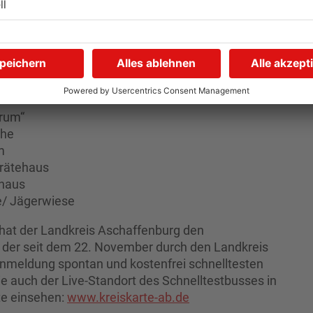
dem Rathaus
 an der Schule
halb des Feuerwehrhauses
trum“
che
m
rätehaus
rhaus
e/ Jägerwiese
hat der Landkreis Aschaffenburg den
, der seit dem 22. November durch den Landkreis
Anmeldung spontan und kostenfrei schnelltesten
e auch der Live-Standort des Schnelltestbusses in
te einsehen:
www.kreiskarte-ab.de