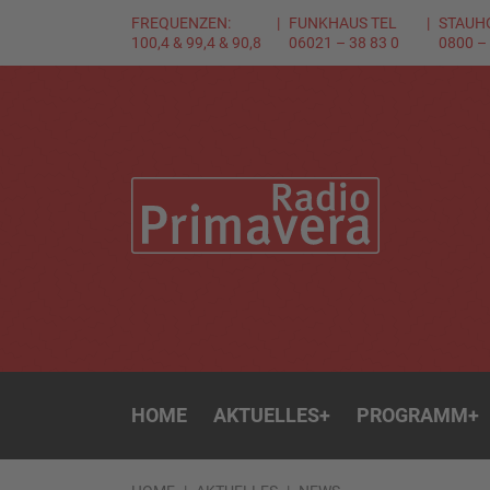
FREQUENZEN:
FUNKHAUS TEL
STAUH
100,4 & 99,4 & 90,8
06021 – 38 83 0
0800 –
HOME
AKTUELLES
+
PROGRAMM
+