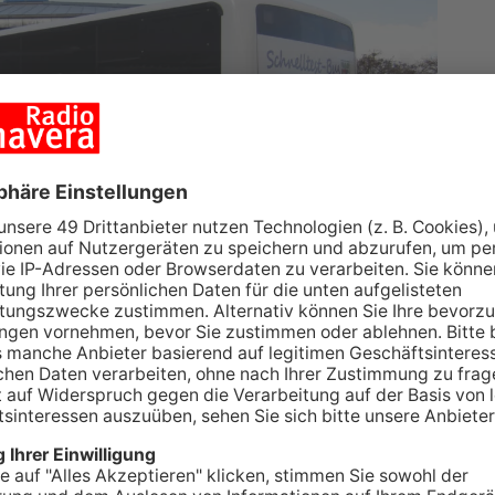
t-Bus wird ab Montag, den 6. Dezember künftig
s 15 Minuten erhöhen. So ist es möglich, pro Halt