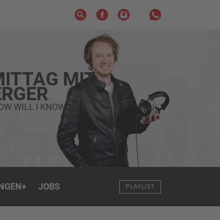
ITTAG MIT
RGER
OW WILL I KNOW
NGEN
+
JOBS
PLAYLIST