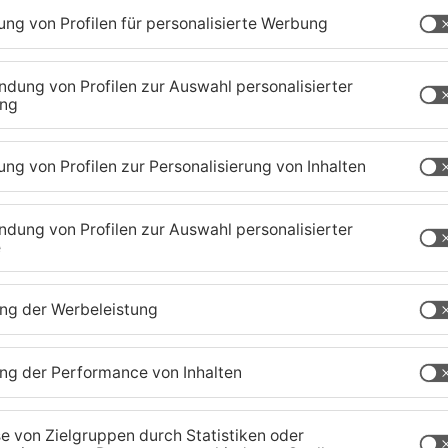
VG
lle Marktplatz
dem Rathaus
rturm
ebgelände
HSG
tz Bahnhof
atz
am Rathaus
hen