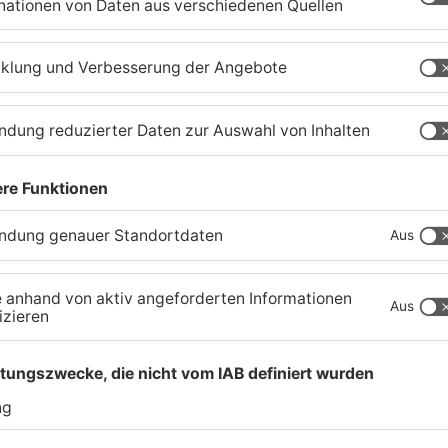
rhaus
m
rätehaus
e/ Jägerwiese
che
auptstraße 46
latz Dorfmitte
hrhaus