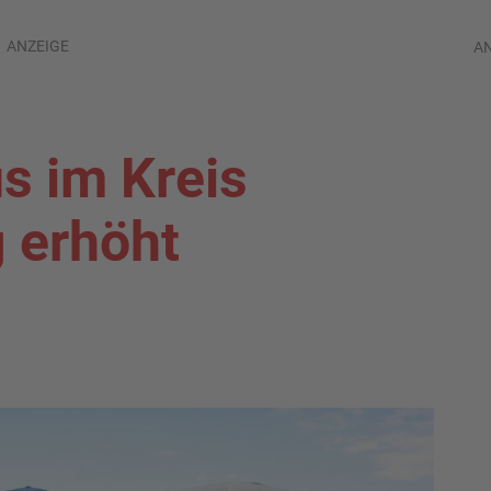
ANZEIGE
A
s im Kreis
 erhöht