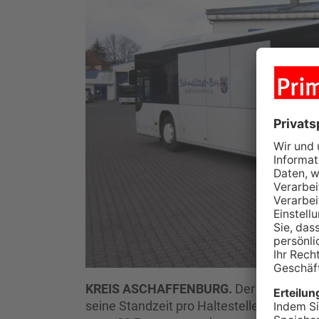
KREIS ASCHAFFENBURG.
Der Schnelltes
seine Standzeit pro Haltestelle um jeweil