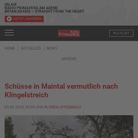
ON AIR
RADIO PRIMAVERA AM ABEND
BRYAN ADAMS — STRAIGHT FROM THE HEART
JETZT ANHÖREN
PLAYLIST
HOME
AKTUELLES
NEWS
ANZEIGE
Schüsse in Maintal vermutlich nach
Klingelstreich
03.09.2024, 09:03 UHR IN
KREIS OFFENBACH