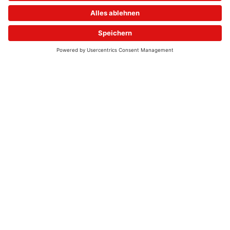
© 2026 - UKW-Frequenzen 100,4 & 99,4 & 90,8 | DAB+ | Alexa