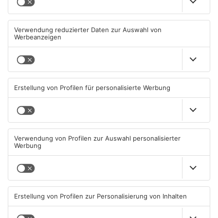
Zwei Fußgänger in
Große Baustelle in
Aschaffenburg von
Aschaffenburger Innenstadt
Mercedes erfasst
beendet
07.08.2026, 07:52 UHR IN
05.08.2026, 06:40 UHR IN
ASCHAFFENBURG
ASCHAFFENBURG
TOPNEWS