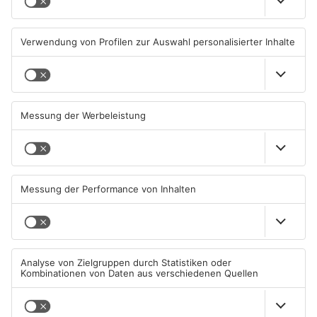
Feuerwerk löst wohl Brand in
Aschaffenburg: Prozess um
Aschaffenburg-Schweinheim
schweren E-Scooter-Raub
aus
beginnt
04.08.2026, 13:21 UHR IN
04.08.2026, 06:36 UHR IN
ASCHAFFENBURG
ASCHAFFENBURG
AB: Sperrmüllpresse brennt
AB: Aktion "Bewegung im
auf Recyclinghof
Park" startet
01.08.2026, 14:33 UHR IN
01.08.2026, 08:28 UHR IN
ASCHAFFENBURG
ASCHAFFENBURG