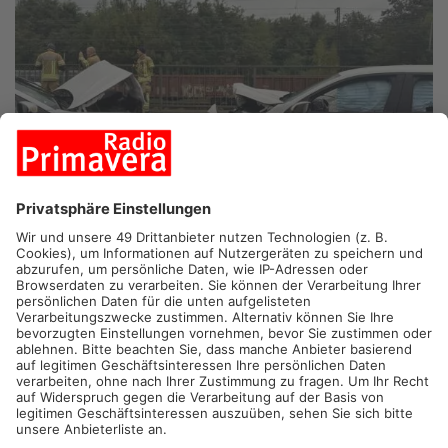
ASCHAFFENBURG.
Derzeit sorgt ein schwerer Unfall auf der
B8 in Aschaffenburg für Stau. Nach ersten Angaben sind zwei
Fahrzeuge frontal zusammengestoßen.
Auf der Hanauer Straße Richtung Kleinostheim sind zwei
weiße BMWs ineinander gekracht. Beide Autos sind vorne
komplett zerstört und nicht mehr fahrbereit. Auch die Airbags
der Fahrzeuge sind aufgegangen. Laut Polizeiangaben ist das
eine Auto wahrscheinlich aus dem Gegenverkehr gekommen
und auf die andere Fahrbahn geraten. Bei dem Crash wurde Öl
auf der Straße verteilt. Was genau passiert ist, ist noch unklar.