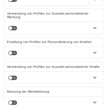
Diese Maislabyrinthe im
Ferienende: ADAC erwartet
Primaveraland haben schon
Stau-Wochenende im
geöffnet
Primaveraland
08.08.2026, 09:45 UHR IN
08.08.2026, 09:39 UHR IN
PRIMAVERALAND
PRIMAVERALAND
TOPNEWS
Beobachtungsflüge im
Müll wird in Kreisen