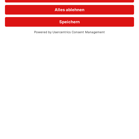
© 2026 - UKW-Frequenzen 100,4 & 99,4 & 90,8 | DAB+ | Alexa