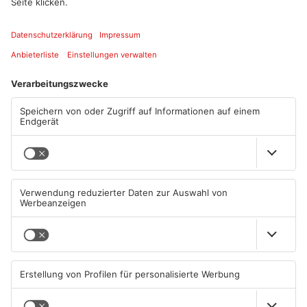
Quelle: Bayernwerk
Artikel teilen
ANZEIGE
Mehr aus
Primaveraland
TOPNEWS