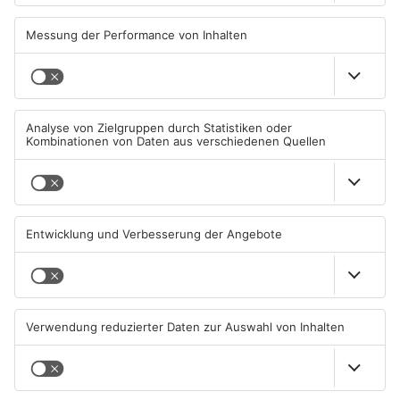
Primaveraland wegen
Aschaffenburg und
Waldbrandgefahr
Miltenberg früher abgeholt
08.08.2026, 09:33 UHR IN
07.08.2026, 09:25 UHR IN
PRIMAVERALAND
PRIMAVERALAND
TOPNEWS
TOPNEWS
Schwimmbäder im
Waldbrandgefahr im
Primaveraland weisen teils
Primaveraland bleibt
erhebliche Mängel auf
weiterhin sehr hoch
06.08.2026, 06:37 UHR IN
06.08.2026, 06:34 UHR IN
PRIMAVERALAND
PRIMAVERALAND