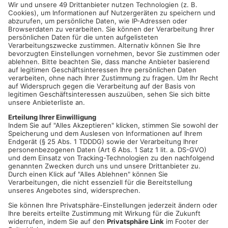
110.000-Volt-Leitung. Die Marker dienen der Schifffahrt bei
Dunkelheit als Hinweis auf die Stromleitung. Die Kugeln haben
jeweils einen Durchmesser von rund 60 Zentimetern und
wiegen je knapp neun Kilogramm. Die Hochspannungsleitung
der Bayernwerk Netz verbindet die Umspannwerke
Aschaffenburg und Weiberhöfe. Auf der einem Teilstück
tauscht der Netzbetreiber derzeit das sogenannte Erdseil aus.
Das Erdseil ist nicht stromführend. Es ist an den Mastspitzen
befestigt und dient als Blitzschutz. Mit den im Kern verbauten
Glasfaserkabeln wird es zur Übertragung technischer
Betriebsdaten mitgenutzt, was für einen störungsfreien und
zukunftssicheren Netzbetrieb erforderlich ist. Im Bereich von
Kreuzungen mit Schifffahrtswegen oder Straßen wird das neue
Erdseil mit Hilfe einer Rollenleine abgesichert.
So wird beim Wechsel des Seils ein unkontrolliertes
Herabfallen verhindert. Die Arbeitssicherheit aller Beteiligten
steht auch bei dem spektakulären Hubschraubereinsatz
jederzeit an erster Stelle. In den abschließenden Abschnitten
warten auf die Monteure als weitere besondere
Herausforderungen die Querungen der Autobahn A3 und der
ICE-Trasse der Deutschen Bahn. Für den Tausch des
Leiterseils und die Modernisierung der lokalen
Energieinfrastruktur im Raum Aschaffenburg wendet die
Bayernwerk Netz knapp eine halbe Million Euro auf.