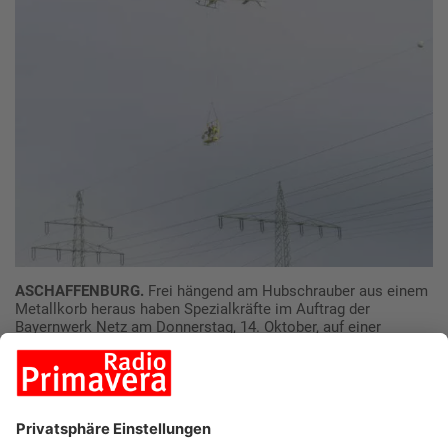
ASCHAFFENBURG.
Frei hängend am Hubschrauber aus einem
Metallkorb heraus haben Spezialkräfte im Auftrag der
Bayernwerk Netz am Donnerstag, 14. Oktober, auf einer
Hochspannungsleitung über dem Main im Landkreis
Aschaffenburg neue Radarwarnkugeln montiert. Um Unfälle zu
vermeiden, durften während der Montagearbeiten kurzzeitig
keine Schiff den Abschnitt passieren. Die sechs neuen
Radarwarnkugeln hängen im Abstand von etwa 30 Metern wie
auf einer Perlenkette aufgezogen auf dem oberen Erdseil der