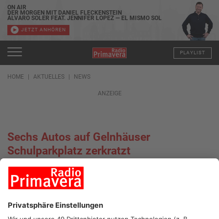
ON AIR
DER MORGEN MIT DANIEL FLECKENSTEIN
ÁLVARO SOLER FEAT. JENNIFER LOPEZ — EL MISMO SOL
JETZT ANHÖREN
PLAYLIST
HOME
AKTUELLES
NEWS
ANZEIGE
Sechs Autos auf Gelnhäuser
Schulparkplatz zerkratzt
30.03.2022, 15:17 UHR