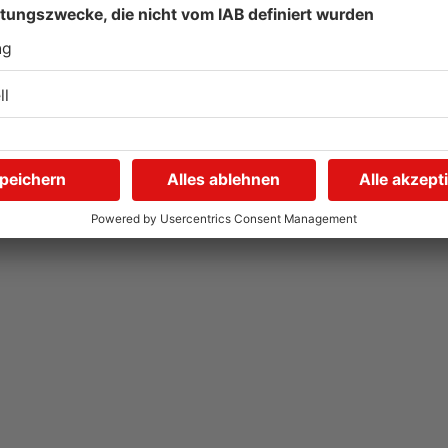
Hier brauchen Autofahrer
I
in Rodgau jetzt mehr
U
Geduld
i
04.08.2026, 06:47 UHR IN KREIS OFFENBACH
04