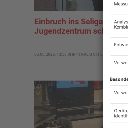
Einbruch ins Seligenstädt
Jugendzentrum scheitert
06.08.2026, 13:56 UHR IN KREIS OFFENBACH