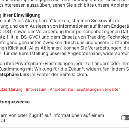
er ist am Abend an der Einhardstraße schwer
rerin übersah den Mann offenbar beim Abbiegen in