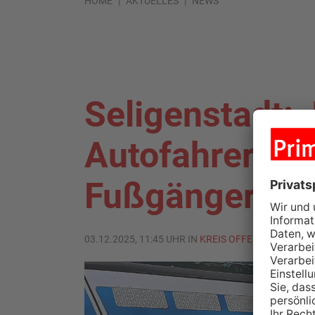
HOME
AKTUELLES
NEWS
Seligenstadt:
Autofahrerin ü
Fußgänger - sc
03.12.2025, 11:45 UHR IN
KREIS OFFENBACH