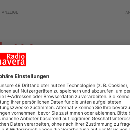
ANZEIGE
A
 Junge
bersieht
hwer verletzt