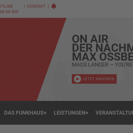
OTLINE
KONTAKT
 66 66 400
ON AIR
DER NACHM
MAX OSSBE
MADS LANGER — YOU'RE
JETZT ANHÖREN
DAS FUNKHAUS
+
LEISTUNGEN
+
VERANSTALTU