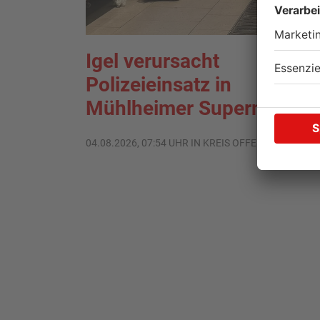
Igel verursacht
Polizeieinsatz in
Mühlheimer Supermarkt
04.08.2026, 07:54 UHR IN KREIS OFFENBACH