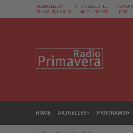
FREQUENZEN:
FUNKHAUS TEL
STAUH
100,4 & 99,4 & 90,8
06021 – 38 83 0
0800 –
HOME
AKTUELLES
+
PROGRAMM
+