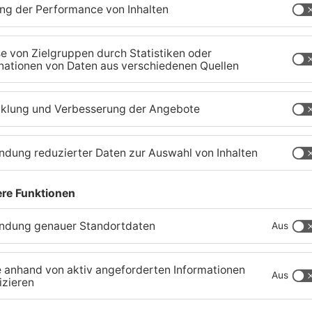
er
Trinkwasserbrunnen in
S
Obertshausen mit Keimen
B
belastet
b
06.08.2026, 06:45 UHR IN KREIS OFFENBACH
05