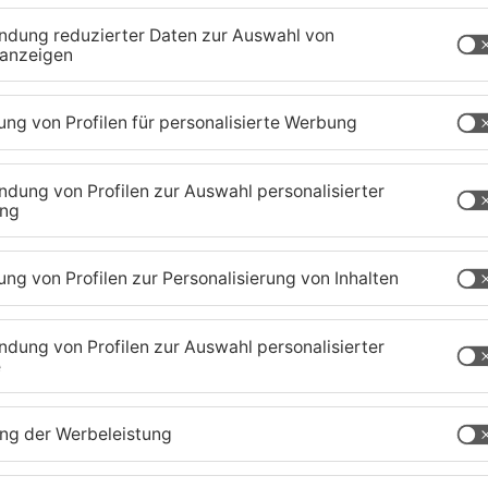
mit ihrem Opel. Der Fußgänger stürzte und kam
s. Die Polizei ermittelt und sucht Zeugen des
fenbach