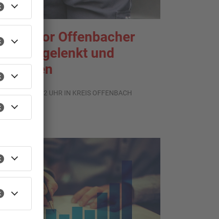
enior vor Offenbacher
ank abgelenkt und
estohlen
.08.2026, 13:42 UHR IN KREIS OFFENBACH