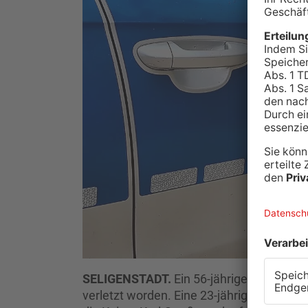
SELIGENSTADT.
Ein 56-jähriger Fußgäng
verletzt worden. Eine 23-jährige Autofah