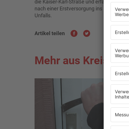
die Kaiser-Karl-Straße und erfasste ihn 
nach einer Erstversorgung ins Krankenhau
Unfalls.
Artikel teilen
Mehr aus Kreis Of