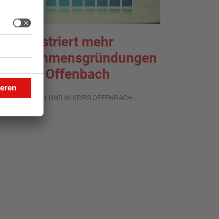
HK registriert mehr
nternehmensgründungen
m Kreis Offenbach
.08.2026, 06:41 UHR IN KREIS OFFENBACH