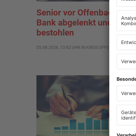
Senior vor Offenbacher
Bank abgelenkt und
bestohlen
05.08.2026, 13:42 UHR IN KREIS OFFENBACH