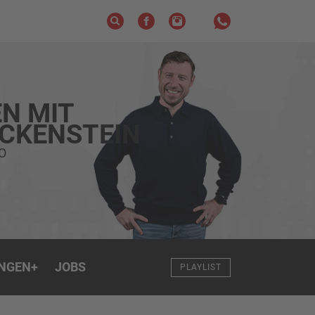
N MIT
ECKENSTEIN
O
NGEN
+
JOBS
PLAYLIST