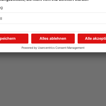
Nach mutmaßlichem
R
n
sexuellen Übergriff in OF:
U
Drei Männer in U-Haft
03.08.2026, 16:36 UHR IN KREIS OFFENBACH
03