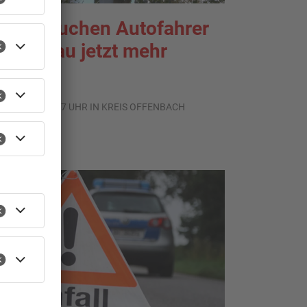
ier brauchen Autofahrer
n Rodgau jetzt mehr
eduld
.08.2026, 06:47 UHR IN KREIS OFFENBACH