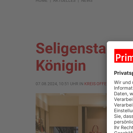
HOME
AKTUELLES
NEWS
Seligenstadt 
Königin
07.08.2024, 10:51 UHR IN
KREIS OFFENBACH