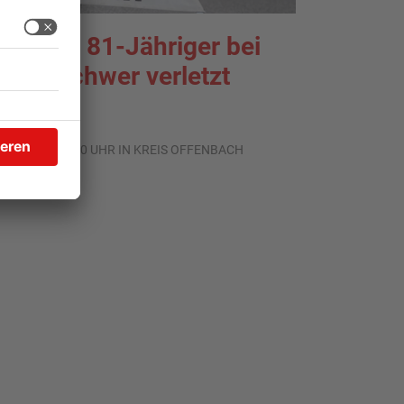
odgau: 81-Jähriger bei
nfall schwer verletzt
.08.2026, 14:50 UHR IN KREIS OFFENBACH