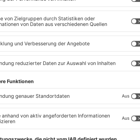
Igel verursacht
H
Polizeieinsatz in
i
Mühlheimer Supermarkt
G
04.08.2026, 07:54 UHR IN KREIS OFFENBACH
04