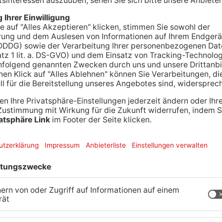
acht sich auf die Suche nach royalen Bürgern.
tember hat die Stadt jetzt einen Aufruf
den Shopping-König der Stadt zu finden. Dabei gibt
on 400 Euro zu gewinnen, der am Wochenende vom
. Teilnahmebedingungen an dem Wettbewerb