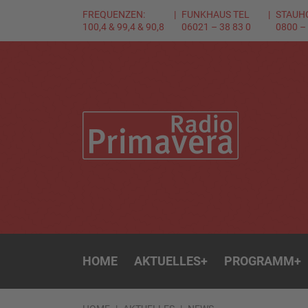
FREQUENZEN:
FUNKHAUS TEL
STAUH
100,4 & 99,4 & 90,8
06021 – 38 83 0
0800 –
HOME
AKTUELLES
+
PROGRAMM
+