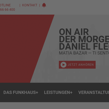
OTLINE
KONTAKT
 66 66 400
ON AIR
DER MORGE
DANIEL FL
MATIA BAZAR — TI SENT
JETZT ANHÖREN
DAS FUNKHAUS
+
LEISTUNGEN
+
VERANSTALTU