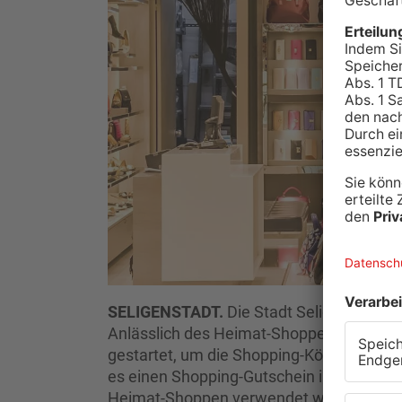
SELIGENSTADT.
Die Stadt Seligenstadt m
Anlässlich des Heimat-Shoppens Mitte Sep
gestartet, um die Shopping-Königin oder 
es einen Shopping-Gutschein im Wert v
Heimat-Shoppen verwendet werden darf