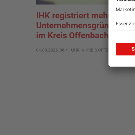
IHK registriert mehr
Unternehmensgründunge
im Kreis Offenbach
04.08.2026, 06:41 UHR IN KREIS OFFENBACH