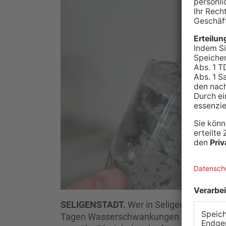
SELIGENSTADT.
Wer in Seligenstadt den
Tagen Wasserschwankungen bemerken. A