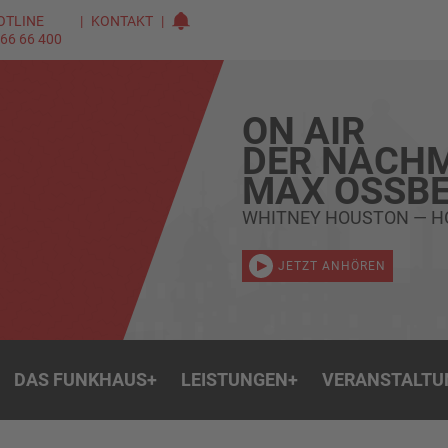
OTLINE
KONTAKT
 66 66 400
ON AIR
DER NACHM
MAX OSSBE
WHITNEY HOUSTON — H
JETZT ANHÖREN
DAS FUNKHAUS
+
LEISTUNGEN
+
VERANSTALTU