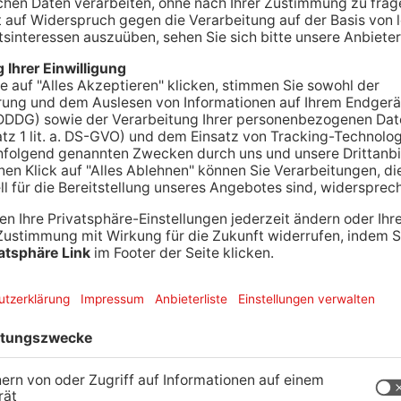
 Wasserhahn aufdreht, könnte in den nächsten
b heute werden die Trinkwasserleitungen