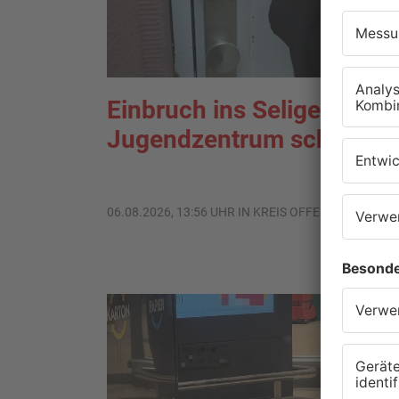
Einbruch ins Seligenstädt
Jugendzentrum scheitert
06.08.2026, 13:56 UHR IN KREIS OFFENBACH