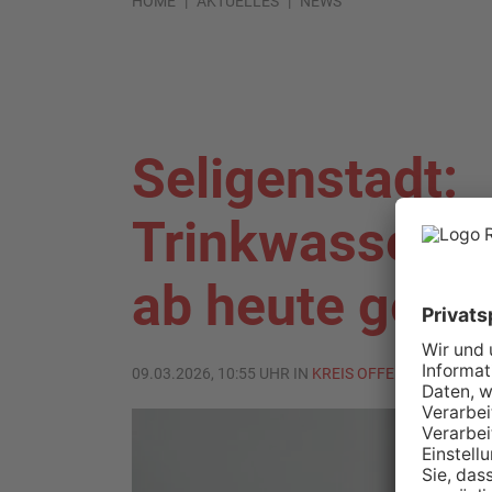
HOME
AKTUELLES
NEWS
Seligenstadt:
Trinkwasserle
ab heute gespü
09.03.2026, 10:55 UHR IN
KREIS OFFENBACH