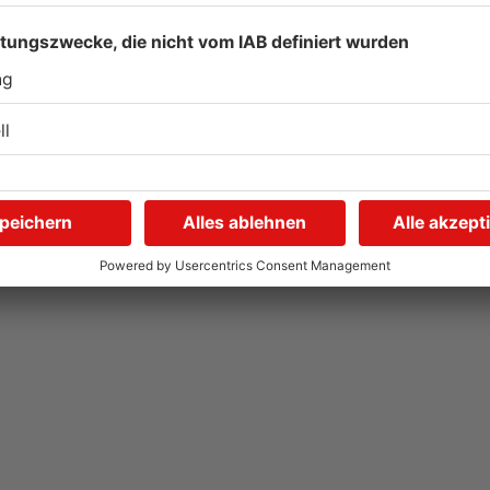
Hier brauchen Autofahrer
I
in Rodgau jetzt mehr
U
Geduld
i
04.08.2026, 06:47 UHR IN KREIS OFFENBACH
04