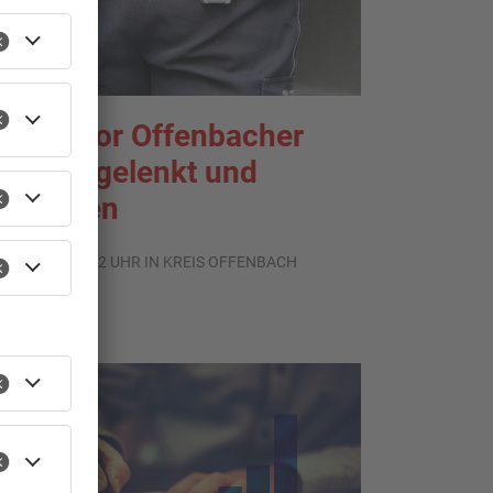
enior vor Offenbacher
ank abgelenkt und
estohlen
.08.2026, 13:42 UHR IN KREIS OFFENBACH