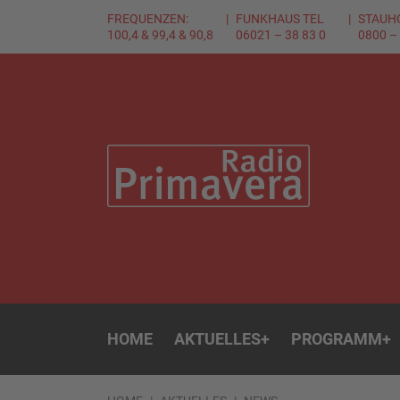
FREQUENZEN:
FUNKHAUS TEL
STAUH
100,4 & 99,4 & 90,8
06021 – 38 83 0
0800 –
HOME
AKTUELLES
+
PROGRAMM
+