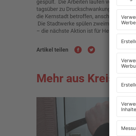
gespült. Die Arbeiten laufen voraussichtl
tagsüber zu Druckschwankungen oder lei
die Kernstadt betroffen, anschließend F
Die Stadtwerke spülen zweimal im Jahr, 
– die nächste Aktion ist für Herbst geplan
Artikel teilen
Mehr aus Kreis Of