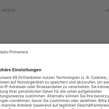
ANZEIGE
A
itungen werden
lt