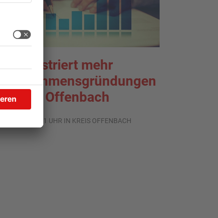
HK registriert mehr
nternehmensgründungen
m Kreis Offenbach
.08.2026, 06:41 UHR IN KREIS OFFENBACH