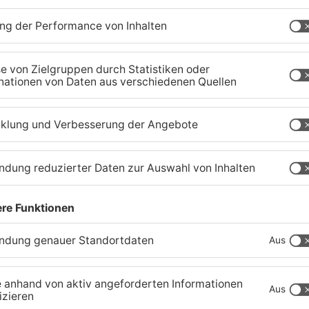
er
Trinkwasserbrunnen in
S
Obertshausen mit Keimen
B
belastet
b
06.08.2026, 06:45 UHR IN KREIS OFFENBACH
05