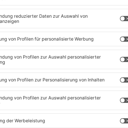
ich zweieinhalb Wochen – in dieser Zeit kann es
cht trübem Wasser kommen. Bis zum 13. März ist
roschhausen und ab Ende März Klein-Welzheim.
um die hohe Qualität des Trinkwassers zu sichern
t.
fenbach