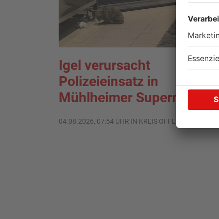
Igel verursacht
Polizeieinsatz in
Mühlheimer Supermarkt
04.08.2026, 07:54 UHR IN KREIS OFFENBACH