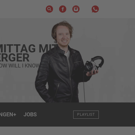
ITTAG MIT
RGER
OW WILL I KNOW
NGEN
+
JOBS
PLAYLIST