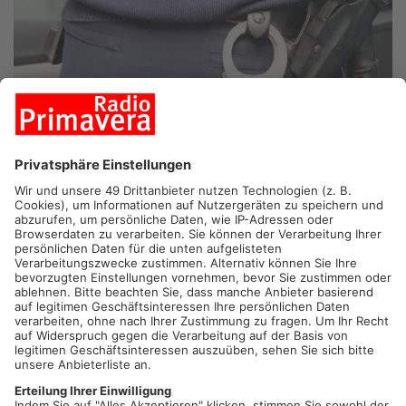
DIETZENBACH.
Er soll zwei Jugendliche sexuell belästigt
haben – jetzt hat die Polizei in Dietzenbach einen 60-Jährigen
festgenommen. Der Mann soll gestern zwei 16 Jahre alte
Mädchen an einer S-Bahn-Station mehrfach unsittlich berührt
haben. Polizisten konnten ihn noch in der Nähe festnehmen.
Die Beamten suchen jetzt nach einem der beiden Opfer und
auch nach weiteren Zeugen.
Artikel teilen