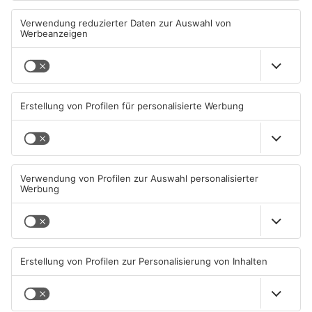
Senior vor Offenbacher Bank
Igel verursacht
abgelenkt und bestohlen
Polizeieinsatz in Mühlheimer
Supermarkt
05.08.2026, 13:42 UHR IN KREIS
04.08.2026, 07:54 UHR IN KREIS
OFFENBACH
OFFENBACH
Hier brauchen Autofahrer in
IHK registriert mehr
Rodgau jetzt mehr Geduld
Unternehmensgründungen
im Kreis Offenbach
04.08.2026, 06:47 UHR IN KREIS
04.08.2026, 06:41 UHR IN KREIS
OFFENBACH
OFFENBACH