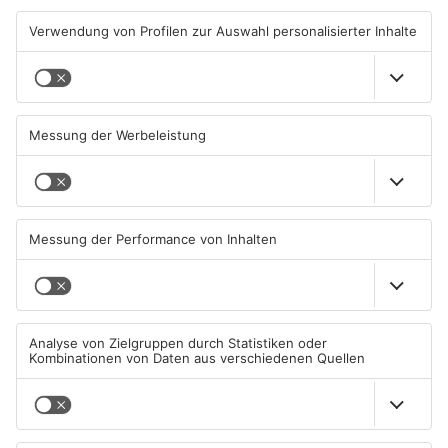
Nach mutmaßlichem
Rodgau: 81-Jähriger bei
sexuellen Übergriff in OF:
Unfall schwer verletzt
Drei Männer in U-Haft
03.08.2026, 16:36 UHR IN KREIS
03.08.2026, 14:50 UHR IN KREIS
OFFENBACH
OFFENBACH