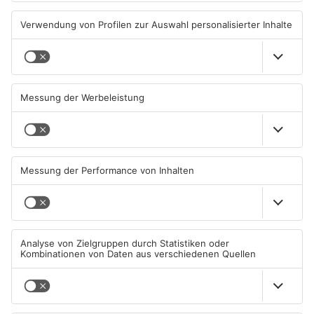
Autofahrerin mit drei
Erlenbach: Dr. Dagmar
Promille in Eichenbühl
Sohlbach wird Leiterin der
gestoppt
Allgemein- und
Viszeralchirurgie
31.07.2026, 11:45 UHR IN KREIS
31.07.2026, 11:35 UHR IN KREIS
MILTENBERG
MILTENBERG