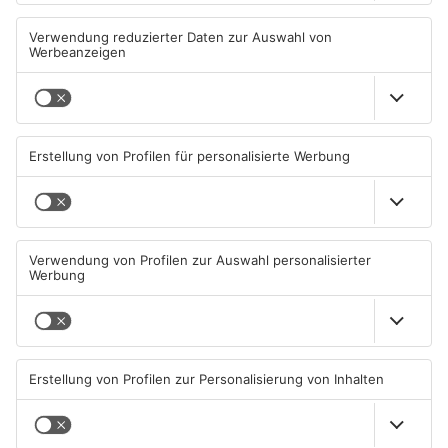
Autounfall
werden
04.08.2026, 13:30 UHR IN KREIS
04.08.2026, 06:33 UHR IN KREIS
MILTENBERG
MILTENBERG
Sommerliche Temperaturen
Straße bei Windischbuchen
und jede Menge Live-Musik
wieder frei
01.08.2026, 21:20 UHR IN KREIS
31.07.2026, 11:48 UHR IN KREIS
MILTENBERG
MILTENBERG