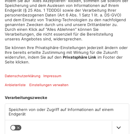
ANZEIGE
Mehr aus Kreis
Miltenberg
Miltenberg: Alkoholisierter
Zustand des Faulbacher
Rentner überschlägt sich bei
Gemeindewaldes soll erfasst