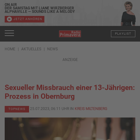
ON AIR
DER SAMSTAG MIT LIANE WIRZBERGER
ALPHAVILLE — SOUNDS LIKE A MELODY
JETZT ANHÖREN
PLAYLIST
HOME
AKTUELLES
NEWS
ANZEIGE
Sexueller Missbrauch einer 13-Jährigen:
Prozess in Obernburg
25.07.2023, 06:11 UHR IN
KREIS MILTENBERG
TOPNEWS