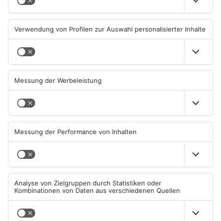
Aschaffenburger Innenstadt
Aschaffenburg-Schweinheim
beendet
aus
05.08.2026, 06:40 UHR IN
04.08.2026, 13:21 UHR IN
ASCHAFFENBURG
ASCHAFFENBURG
TOPNEWS
Aschaffenburg: Prozess um
AB: Sperrmüllpresse brennt
schweren E-Scooter-Raub
auf Recyclinghof
beginnt
04.08.2026, 06:36 UHR IN
01.08.2026, 14:33 UHR IN
ASCHAFFENBURG
ASCHAFFENBURG