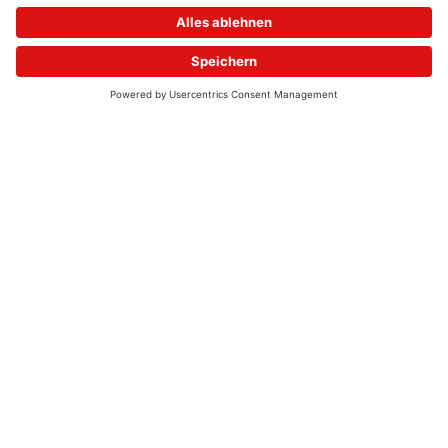
© 2026 - UKW-Frequenzen 100,4 & 99,4 & 90,8 | DAB+ | Alexa