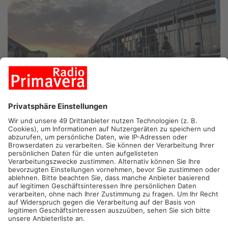
ASCHAFFENBURG.
Insgesamt sieben Straßen in
Aschaffenburg bekommen einen neuen Namen. Unter anderem
die Beckerstraße, die Pfeiferstraße oder der Schepplerweg.
Das hat der Stadtrat am Abend beschlossen.
Eine wissenschaftliche Studie aus Babenhausen hat die 284
Straßen in Aschaffenburg analysiert und auf die NS-
Vergangenheit geprüft. Zu einer schnellen Änderung wird es
jedoch nicht kommen, betonte Joachim Kemper vom Stifts-
und Stadtarchiv Aschaffenburg. Die Neubenennung wird
wahrscheinlich Monate dauern und soll die Bewohner der