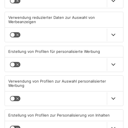
Straßensperrung in
Zwei Fußgänger in
Aschaffenburg wegen
Aschaffenburg von
Gasnetz-Reparatur
Mercedes erfasst
08.08.2026, 13:53 UHR IN
07.08.2026, 07:52 UHR IN
ASCHAFFENBURG
ASCHAFFENBURG
TOPNEWS
Große Baustelle in
Feuerwerk löst wohl Brand in