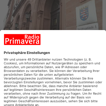
DREIEICH/DARMSTADT.
Sie sollen fast zwei Jahre lang
Menschen ohne gültige Einreisepapiere nach Deutschland
gebracht haben. Deshalb stehen heute mehrere Männer aus
dem Kreis Offenbach vor Gericht.
Am Landgericht Darmstadt sitzen vier Männer zwischen 24
und 61 Jahren aus Darmstadt und Dreieich auf der
Anklagebank. Die Staatsanwaltschaft wirft ihnen vor, zwischen
2018 und 2020 die Einschleusung von nicht
einreiseberechtigten Personen organisiert zu haben. Konkret
geht es vor allem um Menschen aus Somalia, die über