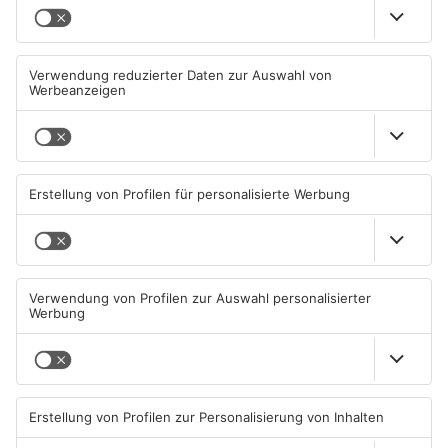
Einbruch ins Seligenstädter
Trinkwasserbrunnen in
Jugendzentrum scheitert
Obertshausen mit Keimen
belastet
06.08.2026, 13:56 UHR IN KREIS
06.08.2026, 06:45 UHR IN KREIS
OFFENBACH
OFFENBACH