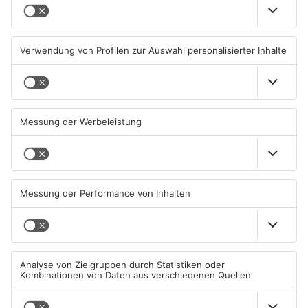
Senior vor Offenbacher Bank
Igel verursacht
abgelenkt und bestohlen
Polizeieinsatz in Mühlheimer
Supermarkt
05.08.2026, 13:42 UHR IN KREIS
04.08.2026, 07:54 UHR IN KREIS
OFFENBACH
OFFENBACH
Hier brauchen Autofahrer in
IHK registriert mehr
Rodgau jetzt mehr Geduld
Unternehmensgründungen
im Kreis Offenbach