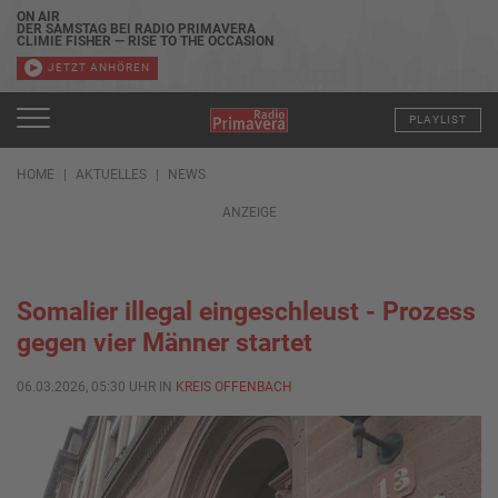
ON AIR
DER SAMSTAG BEI RADIO PRIMAVERA
CLIMIE FISHER — RISE TO THE OCCASION
JETZT ANHÖREN
PLAYLIST
HOME
AKTUELLES
NEWS
ANZEIGE
Somalier illegal eingeschleust - Prozess
gegen vier Männer startet
06.03.2026, 05:30 UHR IN
KREIS OFFENBACH