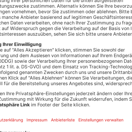
gungen für Ausbildung, Einsatzvorbereitung und
 die bisherige Unterkunft des Ortsverbands
n nicht mehr genügt.
 THW-Investitionsprogramms zur Stärkung der
utschland. Auch Vertreter der Bundesanstalt THW
en beim Spatenstich vor Ort.
st im Juni 2026 vorgesehen.
00:11
MUTE
s: