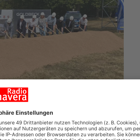
en THW Ortsverband Obernburg - denn heute wurde
t in Elsenfeld gesetzt. Der Neubau entsteht auf
 von Elsava Elsenfeld.
und 600 Quadratmetern Nutzfläche. Der neue