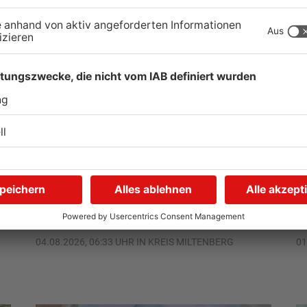
r
Zustand des Faulbacher
S
Gemeindewaldes soll
T
erfasst werden
M
04.08.2026, 06:33 UHR IN KREIS MILTENBERG
01