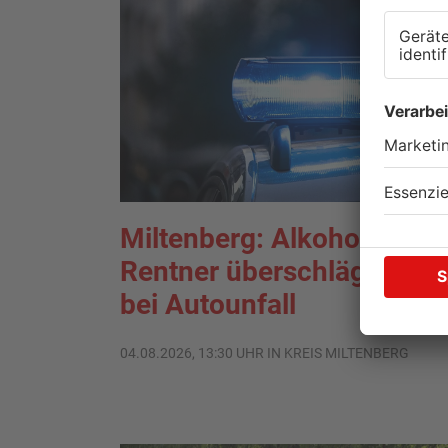
Miltenberg: Alkoholisierte
Rentner überschlägt sich
bei Autounfall
04.08.2026, 13:30 UHR IN KREIS MILTENBERG