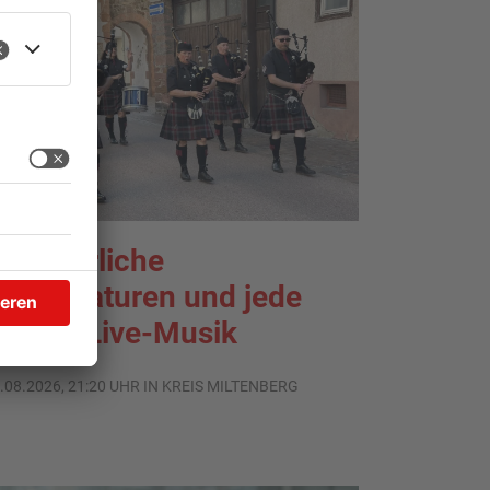
ommerliche
emperaturen und jede
enge Live-Musik
.08.2026, 21:20 UHR IN KREIS MILTENBERG