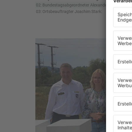
Bundestagsabgeordneter Alexander Hoffmann:
Ortsbeauftragter Joachim Stark: