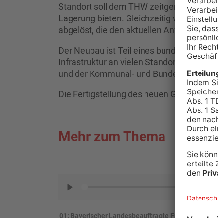
Standort soll dem THW zeitgemäße Bedin
Lagerung bieten. Gleichzeitig wird damit
abgelöst, die den aktuellen Anforderunge
Der Neubau ist Teil eines bundesweiten
Infrastruktur an vielen Standorten in De
und der Kommunal- und Bundespolitik war
Die Fertigstellung des neuen Gebäudes i
Mehr zum Thema
PLAY
Bayerischer Landesbeauftragte Fritz-Helge Vos