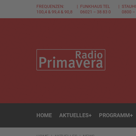
FREQUENZEN:
FUNKHAUS TEL
STAUH
100,4 & 99,4 & 90,8
06021 – 38 83 0
0800 –
HOME
AKTUELLES
+
PROGRAMM
+