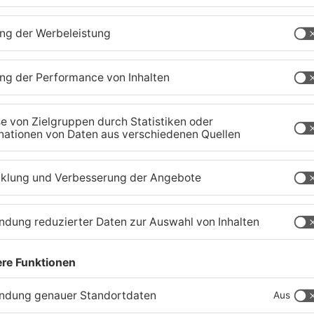
1
/
12
tenberg