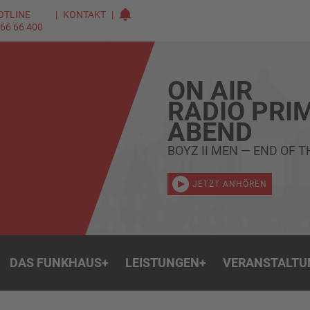
OTLINE
KONTAKT
 66 66 400
ON AIR
RADIO PRI
ABEND
BOYZ II MEN — END OF 
JETZT ANHÖREN
DAS FUNKHAUS
+
LEISTUNGEN
+
VERANSTALTU