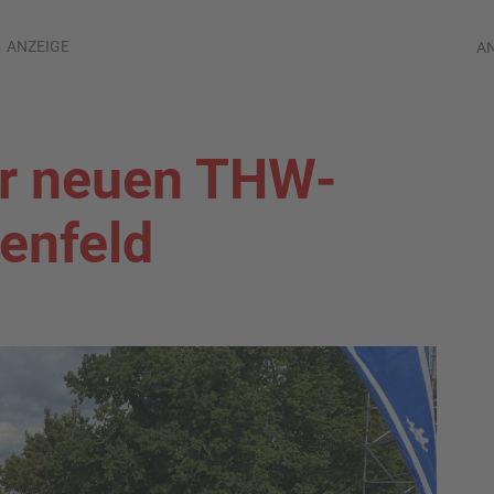
ANZEIGE
A
ür neuen THW-
senfeld