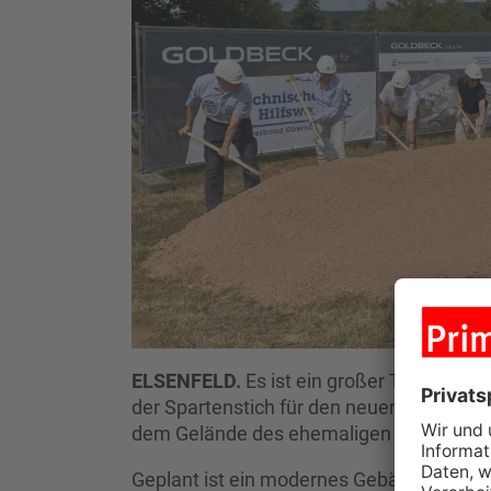
ELSENFELD.
Es ist ein großer Tag für d
der Spartenstich für den neuen Stützpunk
dem Gelände des ehemaligen Sportplatzes
Geplant ist ein modernes Gebäude mit r