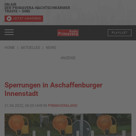
ON AIR
DER PRIMAVERA-NACHTSCHWÄRMER
TRAVIS — SING
JETZT ANHÖREN
PLAYLIST
HOME
AKTUELLES
NEWS
ANZEIGE
Sperrungen in Aschaffenburger
Innenstadt
21.06.2022, 06:00 UHR IN
PRIMAVERALAND