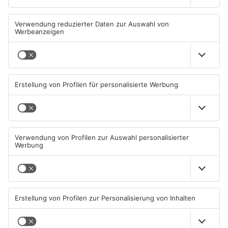
Großkrotzenburger Randale-
Mann schießt in Neuberg mit
Pfauen noch nicht
Schreckschusswaffe auf
eingefangen
Busfahrer
09.08.2026, 08:54 UHR IN MAIN-
07.08.2026, 07:12 UHR IN MAIN-
KINZIG-KREIS
KINZIG-KREIS
Schwerer Unfall zwischen
Ausstellung in Bruchköbel
Langenselbolder Dreieck und
zum Thema "Wasser im
Hanauer Kreuz
Klimawandel"
07.08.2026, 07:07 UHR IN MAIN-
07.08.2026, 05:00 UHR IN MAIN-