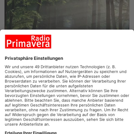
GELNHAUSEN/HANAU/JOSSGRUND.
Der Spessart bekommt
Zuwachs: Rund 30.000 junge Bäume setzen die Deutsche Bahn
und HessenForst aktuell im Jossgrund. Heute ziehen die
Projektpartner eine erste Zwischenbilanz der Aufforstung. In
einer früheren Mitteilung zeigten sie sich bereits zufrieden mit
dem Verlauf. Die Pflanzaktion ist ein Ausgleich für die
Rodungen entlang der geplanten Bahnstrecke zwischen
Gelnhausen und Fulda.
Artikel teilen