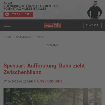
ON AIR
DER MORGEN MIT DANIEL FLECKENSTEIN
ROSENSTOLZ — LIEBE IST ALLES
JETZT ANHÖREN
PLAYLIST
HOME
AKTUELLES
NEWS
ANZEIGE
Spessart-Aufforstung: Bahn zieht
Zwischenbilanz
17.06.2025, 06:22 UHR IN
MAIN-KINZIG-KREIS