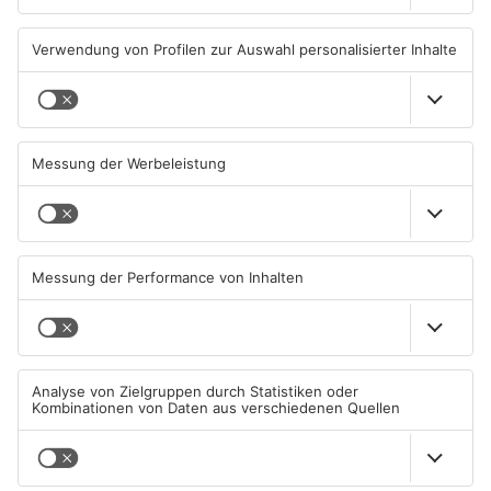
KINZIG-KREIS
KINZIG-KREIS
Wohnhausbrand in Maintal:
Gute Nachrichten für Pendler
Zwei Menschen verletzt
im Main-Kinzig-Kreis und in
Hanau
06.08.2026, 15:42 UHR IN MAIN-
06.08.2026, 11:33 UHR IN MAIN-
KINZIG-KREIS
KINZIG-KREIS