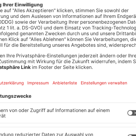
Kickers Offenbach hat in der Regionalliga
ewonnen. Die Wällschter hatten in der 2.
weniger Glück und verloren mit 27:31.
ort
mannia Haibach mit 0:3 gegen Coburg. Und in der
 FSV Fernwald mit 0:2 geschlagen geben.