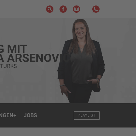
G MIT
A ARSENOVIC
 TURKS
NGEN
+
JOBS
PLAYLIST