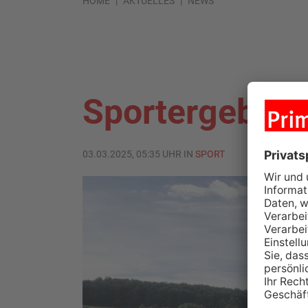
HOME
AKTUELLES
NEWS
Sportergebnis
03.03.2025, 05:35 UHR IN
SPORT