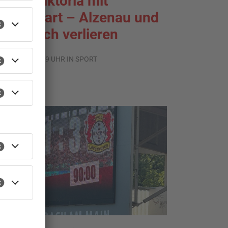
port: Viktoria mit
raumstart – Alzenau und
ffenbach verlieren
.08.2026, 08:29 UHR IN SPORT