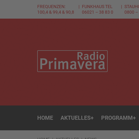
FREQUENZEN:
FUNKHAUS TEL
STAUH
100,4 & 99,4 & 90,8
06021 – 38 83 0
0800 –
HOME
AKTUELLES
+
PROGRAMM
+