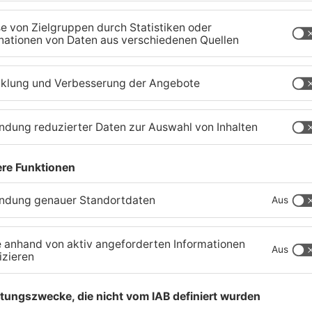
Sportergebnisse: TV
S
Großwallstadt gewinnt den
T
Untermain-Cup
O
03.08.2026, 07:38 UHR IN SPORT
02
TOPNEWS