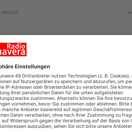
ANZEIGE
A
se vom Sonntag