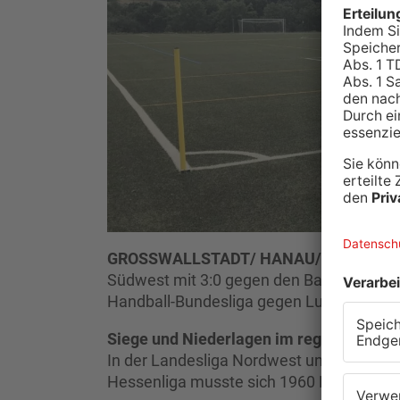
GROSSWALLSTADT/ HANAU/ HAIBACH.
Südwest mit 3:0 gegen den Bahlinger SC g
Handball-Bundesliga gegen Ludwigshafen 
Siege und Niederlagen im regionalen Sp
In der Landesliga Nordwest unterlag Ale
Hessenliga musste sich 1960 Hanau dem