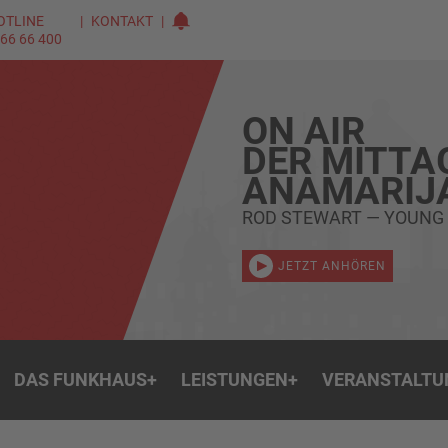
OTLINE
KONTAKT
 66 66 400
ON AIR
DER MITTA
ANAMARIJ
ROD STEWART — YOUNG
JETZT ANHÖREN
DAS FUNKHAUS
+
LEISTUNGEN
+
VERANSTALTU