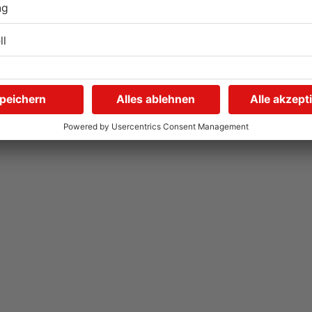
Untermain-Cup 2026:
S
n
Handball-Elite trifft sich in
S
Großwallstadt
01.08.2026, 08:37 UHR IN SPORT
26