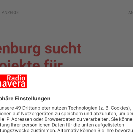
ANZEIGE
A
enburg sucht
ojekte für
is