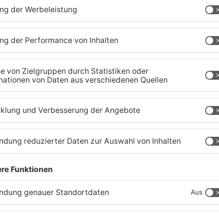
Schwimmbäder im
W
Primaveraland weisen teils
P
t
erhebliche Mängel auf
w
06.08.2026, 06:37 UHR IN PRIMAVERALAND
06