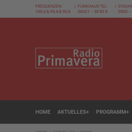
FREQUENZEN:
FUNKHAUS TEL
STAUH
100,4 & 99,4 & 90,8
06021 – 38 83 0
0800 –
HOME
AKTUELLES
+
PROGRAMM
+