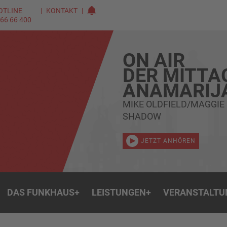
OTLINE
KONTAKT
 66 66 400
ON AIR
DER MITTA
ANAMARIJ
MIKE OLDFIELD/MAGGIE
SHADOW
JETZT ANHÖREN
DAS FUNKHAUS
+
LEISTUNGEN
+
VERANSTALTU