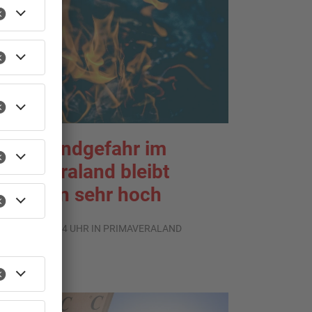
aldbrandgefahr im
rimaveraland bleibt
eiterhin sehr hoch
.08.2026, 06:34 UHR IN PRIMAVERALAND
TOPNEWS