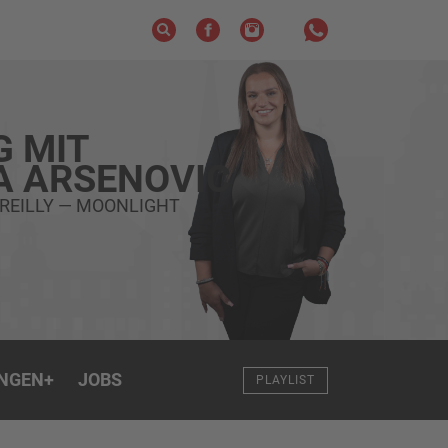
G MIT
A ARSENOVIC
 REILLY — MOONLIGHT
NGEN
+
JOBS
PLAYLIST