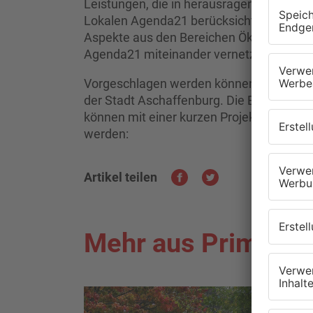
Leistungen, die in herausragender Weise
Lokalen Agenda21 berücksichtigen. Dabe
Aspekte aus den Bereichen Ökologie, Öko
Agenda21 miteinander vernetzt sein.
Vorgeschlagen werden können Einzelpers
der Stadt Aschaffenburg. Die Bewerbung
können mit einer kurzen Projektbeschrei
werden:
Artikel teilen
Mehr aus Primaver