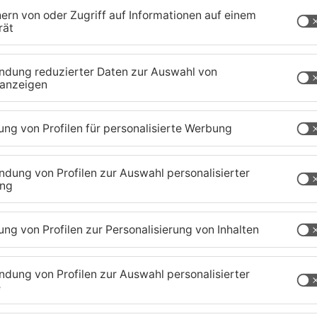
 den Gedanken der Nachhaltigkeit im Sinne der
i sollen als Schwerpunkt mindestens zwei
nomie oder Soziales/Kultur im Sinne der
onen, Gruppen, Organisationen oder Firmen aus
sfrist endet am 13. Dezember 2021. Vorschläge
bung bei der folgenden Kontaktadresse eingereicht
aland
TOPNEWS