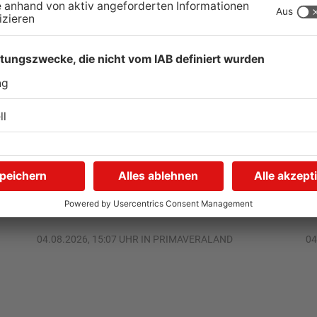
Gewässer im
K
n
Primaveraland leiden unter
m
Trockenheit
d
04.08.2026, 15:07 UHR IN PRIMAVERALAND
04