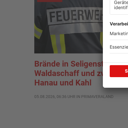
Brände in Seligenstadt,
Waldaschaff und zwische
Hanau und Kahl
05.08.2026, 06:36 UHR IN PRIMAVERALAND