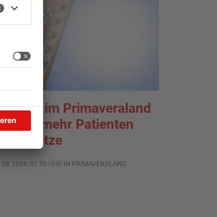
liniken im Primaveraland
elden mehr Patienten
urch Hitze
.08.2026, 07:50 UHR IN PRIMAVERALAND