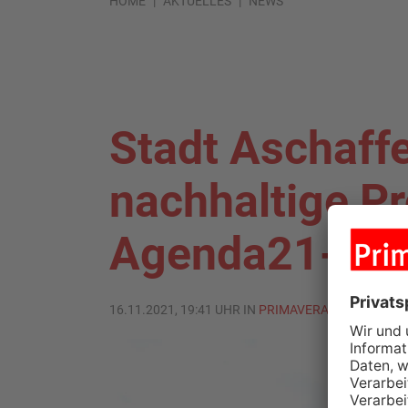
HOME
AKTUELLES
NEWS
Stadt Aschaff
nachhaltige Pr
Agenda21-Pre
16.11.2021, 19:41 UHR IN
PRIMAVERALAND