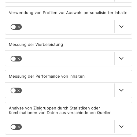
Gute Nachrichten für Pendler
Wächtersbacher
im Main-Kinzig-Kreis und in
Schwimmbad bleibt heute
Hanau
geschlossen
06.08.2026, 11:33 UHR IN MAIN-
05.08.2026, 07:31 UHR IN MAIN-
KINZIG-KREIS
KINZIG-KREIS