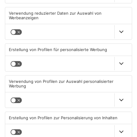
Mann schießt in Neuberg mit
Schwerer Unfall zwischen
Schreckschusswaffe auf
Langenselbolder Dreieck und
Busfahrer
Hanauer Kreuz
07.08.2026, 07:12 UHR IN MAIN-
07.08.2026, 07:07 UHR IN MAIN-
KINZIG-KREIS
KINZIG-KREIS
Ausstellung in Bruchköbel
Wohnhausbrand in Maintal:
zum Thema "Wasser im
Zwei Menschen verletzt
Klimawandel"
07.08.2026, 05:00 UHR IN MAIN-
06.08.2026, 15:42 UHR IN MAIN-
KINZIG-KREIS
KINZIG-KREIS