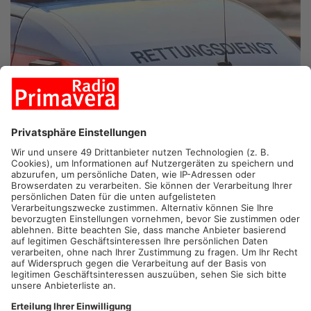
MAINTAL.
Die Stadt Maintal bedankt sich heute am
Heiligabend bei den Hilfs- und Rettungskräften für ihren
Einsatz. Bürgermeisterin Monika Böttcher, Erster Stadtrat Karl-
Heinz Kaiser und Stadtverordnetenvorsteher Martin Fischer
besuchen dazu Polizei, Feuerwehr, DRK und den Stadtverkehr.
Der traditionelle Rundgang beginnt an der Polizeistation in
Maintal.
Artikel teilen