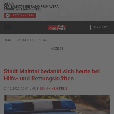
ON AIR
DER SAMSTAG BEI RADIO PRIMAVERA
ROBBIE WILLIAMS — FEEL
JETZT ANHÖREN
PLAYLIST
HOME
AKTUELLES
NEWS
ANZEIGE
Stadt Maintal bedankt sich heute bei
Hilfs- und Rettungskräften
24.12.2025, 06:41 UHR IN
MAIN-KINZIG-KREIS