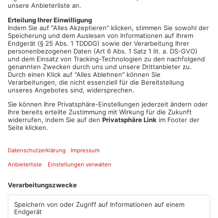
Oberbürgermeister Herzing sagte uns:
00:16
PLAY
MUTE
Artikel teilen
ANZEIGE