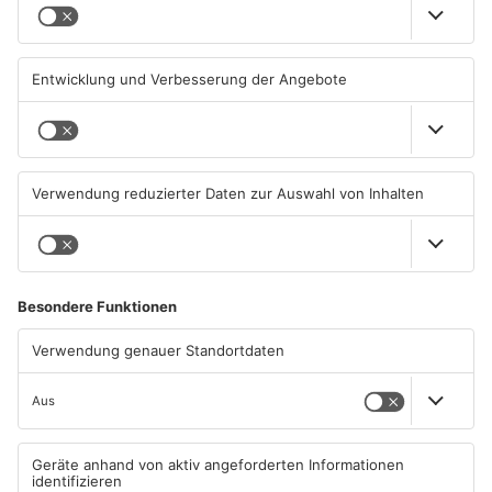
AB: Sperrmüllpresse brennt
AB: Aktion "Bewegung im
auf Recyclinghof
Park" startet
01.08.2026, 14:33 UHR IN
01.08.2026, 08:28 UHR IN
ASCHAFFENBURG
ASCHAFFENBURG