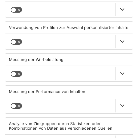
TOPNEWS
Feuerwerk löst wohl Brand in
Aschaffenburg: Prozess um
Aschaffenburg-Schweinheim
schweren E-Scooter-Raub
aus
beginnt
04.08.2026, 13:21 UHR IN
04.08.2026, 06:36 UHR IN
ASCHAFFENBURG
ASCHAFFENBURG