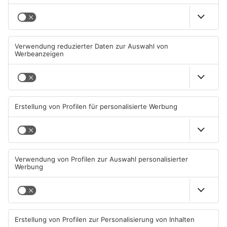
Mehr aus
Aschaffenburg
TOPNEWS
Zwei Fußgänger in
Große Baustelle in
Aschaffenburg von
Aschaffenburger Innenstadt
Mercedes erfasst
beendet
07.08.2026, 07:52 UHR IN
05.08.2026, 06:40 UHR IN
ASCHAFFENBURG
ASCHAFFENBURG