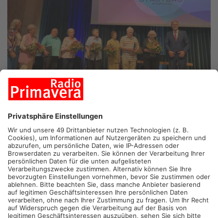
ASCHAFFENNBURG.
Seit 75 Jahren bemüht sich die Stadtbau
GmbH, in Aschaffenburg bezahlbaren Wohnraum anzubieten.
Heute wurde das Jubiläum groß gefeiert. Mit einem Festakt in
der Stadthalle. Zuletzt hatte die Stadtbau in Nilkheim über
hundert Wohnungen in der Schoppenhauer Straße fertigstellen
und auf den Markt werfen können. 2025 soll der alte
Gabelsberger Block nördlich der TH abgerissen und dort
ebenfalls über 100 Wohnungen gebaut werden.
Mehr zum Thema