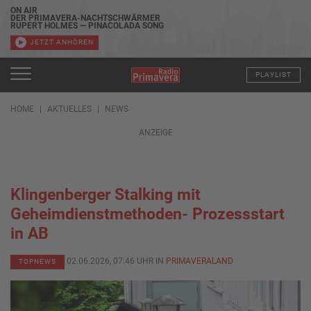
ON AIR
DER PRIMAVERA-NACHTSCHWÄRMER
RUPERT HOLMES — PINACOLADA SONG
JETZT ANHÖREN
PLAYLIST
HOME
AKTUELLES
NEWS
ANZEIGE
Klingenberger Stalking mit
Geheimdienstmethoden- Prozessstart
in AB
02.06.2026, 07:46 UHR IN
PRIMAVERALAND
TOPNEWS