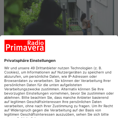
KLINGENBERG/ASCHAFFENBURG. Am Aschaffenburger
Landgericht beginnt heute ein Prozess um ein intensives
Stalking in Klingenberg. Ein 37-Jähriger steht vor Gericht. Der
Mann soll bei der Verfolgung seiner Ex-Partnerin zeitweilig
Geheimdienst-Methoden angewandt haben. Die Frau hatte sich
nach der Trennung erst versteckt und später eine neue
Wohnung in Klingenberg gesucht. Ihren Namen hatte sie dort
bewusst nicht an Klingel oder Briefkasten stehen. Trotzdem
hatte der 37-Jährige offenbar herausgefunden, wo sie lebt. Er