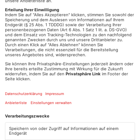
soll sogar Räume in direkter Nähe angemietet haben – mit
Blick auf ihre Wohnung. Außerdem wirft ihm die
Staatsanwaltschaft vor, GPS-Tracker an ihrem Auto angebracht
zu haben. Anfang Dezember wurde der Mann schließlich in
Klingenberg vom SEK festgenommen. In den angemieteten
Räumen fanden die Ermittler laut Anklage unter anderem
Kameras, Schlüsselrohlinge und Seile. (Symbolbild)
Artikel teilen
ANZEIGE
Mehr aus
Primaveraland