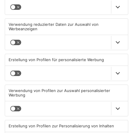
TOPNEWS
TOPNEWS
Schwimmbäder im
Waldbrandgefahr im
Primaveraland weisen teils
Primaveraland bleibt
erhebliche Mängel auf
weiterhin sehr hoch
06.08.2026, 06:37 UHR IN
06.08.2026, 06:34 UHR IN
PRIMAVERALAND
PRIMAVERALAND
TOPNEWS