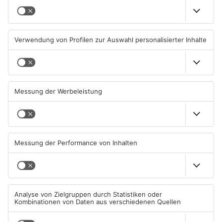
Brände in Seligenstadt,
Gewässer im Primaveraland
Waldaschaff und zwischen
leiden unter Trockenheit
Hanau und Kahl
05.08.2026, 06:36 UHR IN
04.08.2026, 15:07 UHR IN
PRIMAVERALAND
PRIMAVERALAND
TOPNEWS
Kliniken im Primaveraland
Schüsse in Langenselbold,
melden mehr Patienten
Gelnhausen, Linsengericht