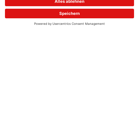
© 2026 - UKW-Frequenzen 100,4 & 99,4 & 90,8 | DAB+ | Alexa
Allgemeine Kontaktnummer