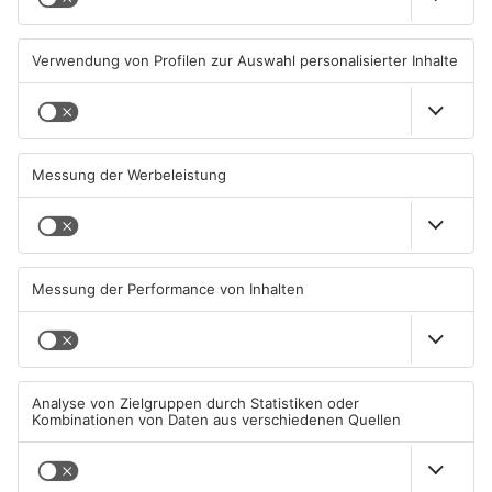
Hanau und Kahl
05.08.2026, 06:36 UHR IN
04.08.2026, 15:07 UHR IN
PRIMAVERALAND
PRIMAVERALAND
TOPNEWS
Kliniken im Primaveraland
Schüsse in Langenselbold,
melden mehr Patienten
Gelnhausen, Linsengericht
durch Hitze
und Miltenberg
04.08.2026, 07:50 UHR IN
03.08.2026, 13:00 UHR IN
PRIMAVERALAND
PRIMAVERALAND