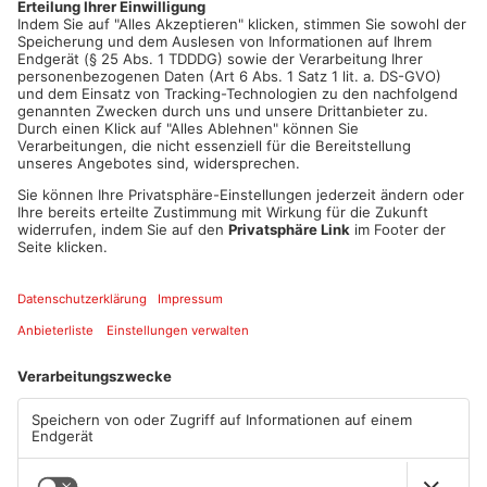
Artikel teilen
ANZEIGE
Mehr aus
Primaveraland
TOPNEWS
TOPNEWS