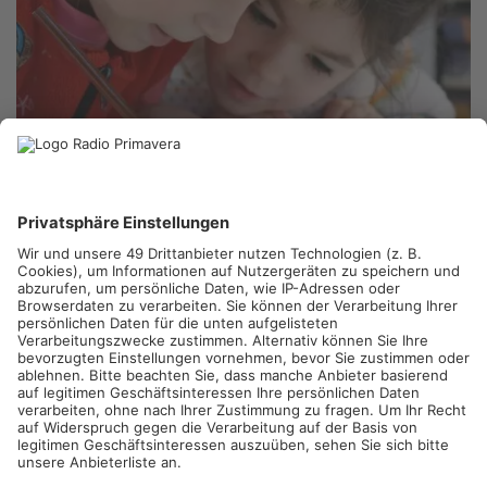
GOLDBACH.
In Goldbach heißt es für die Schüler ab heute: „Zu
Fuß zur Schule“. Zum Wochenstart beginnt nämlich ein
Projekt, das den Schulkindern die Vorteile des Schulwegs zu
Fuß an der frischen Luft aufzeigen soll. Je mehr Kinder ohne
das Auto zur Schule kommen, desto sicherer wird der tägliche
Gang zum Unterricht.
Die Aktion der Schulleitung und des Elternbeirats der
Grundschule läuft ab jetzt einen Monat. Jedes Schulkind, das
mitmacht, bekommt täglich einen Chip – zum Abschluss gibt
es dann eine Überraschung.