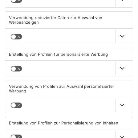
Schwimmbäder im
Waldbrandgefahr im
Primaveraland weisen teils
Primaveraland bleibt
erhebliche Mängel auf
weiterhin sehr hoch
06.08.2026, 06:37 UHR IN
06.08.2026, 06:34 UHR IN
PRIMAVERALAND
PRIMAVERALAND
TOPNEWS
Brände in Seligenstadt,
Gewässer im Primaveraland
Waldaschaff und zwischen
leiden unter Trockenheit