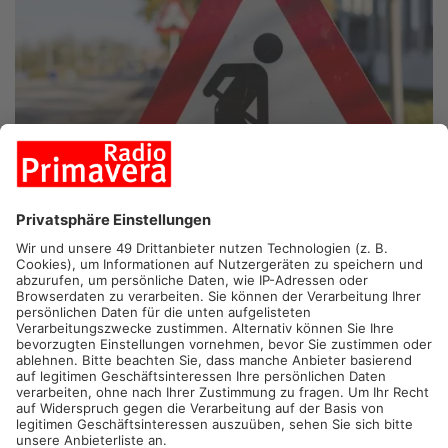
WÄCHTERSBACH/ WALDASCHAFF.
Mit Beginn der
hessischen Herbstferien gibt es neue Straßenbaustellen im
Primaveraland. Und einige sorgen für richtig Frust bei den
Autofahrern. So macht Hessen-Mobil heute in Wächtersbach
auch die Autobahnauffahrt Richtung Fulda dicht, um bei der
Fahrbahnsanierung der A66 weiter zu kommen. Problem: Die 8
Kilometer entfernte Ersatzauffahrt in Bad Soden-Salmünster
ist nicht erreichbar, weil in Salmünster die
Ortsstraßensanierung noch nicht fertig ist. Autofahrer müssen
30 Kilometer Umweg über Bad Orb und das Hohe Kreuz im
Spessart inkaufnehmen, oder auf Schleichwegen zur Auffahrt.