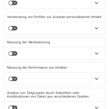
Ausstellung in Bruchköbel
Wohnhausbrand in Maintal:
zum Thema "Wasser im
Zwei Menschen verletzt
Klimawandel"
07.08.2026, 05:00 UHR IN MAIN-
06.08.2026, 15:42 UHR IN MAIN-
KINZIG-KREIS
KINZIG-KREIS
Gute Nachrichten für Pendler
Wächtersbacher
im Main-Kinzig-Kreis und in
Schwimmbad bleibt heute
Hanau
geschlossen