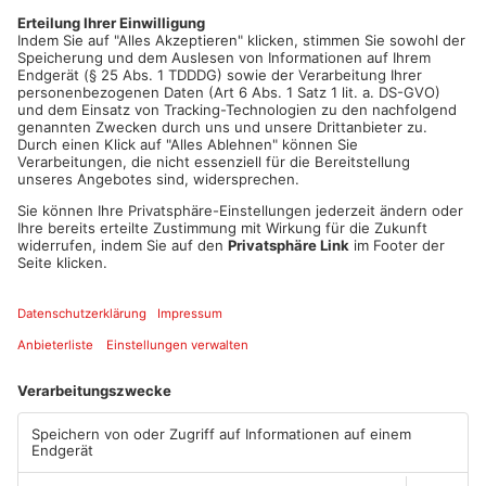
Die Waldaschaffer haben zwar keine Herbstferien, aber auch
sie müssen ab heute Umwege in Kauf nehmen. Denn die
Ortsdurchfahrt wird an zwei Stellen wegen Bauarbeiten zu
gemacht. In zwei Wochen wollen die Arbeiter hier fertig sein.
Artikel teilen
ANZEIGE
Mehr aus Main-
Kinzig-Kreis