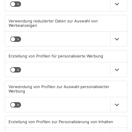
TOPNEWS
Mann schießt in Neuberg mit
Schwerer Unfall zwischen
Schreckschusswaffe auf
Langenselbolder Dreieck und
Busfahrer
Hanauer Kreuz
07.08.2026, 07:12 UHR IN MAIN-
07.08.2026, 07:07 UHR IN MAIN-
KINZIG-KREIS
KINZIG-KREIS