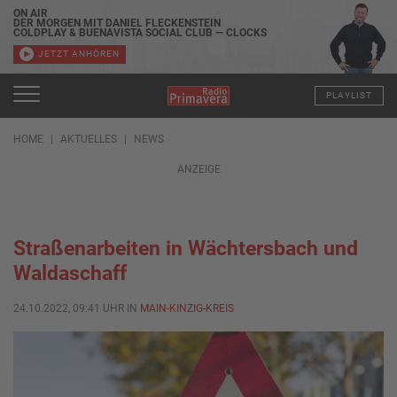
ON AIR
DER MORGEN MIT DANIEL FLECKENSTEIN
COLDPLAY & BUENAVISTA SOCIAL CLUB — CLOCKS
JETZT ANHÖREN
PLAYLIST
HOME
AKTUELLES
NEWS
ANZEIGE
Straßenarbeiten in Wächtersbach und
Waldaschaff
24.10.2022, 09:41 UHR IN
MAIN-KINZIG-KREIS