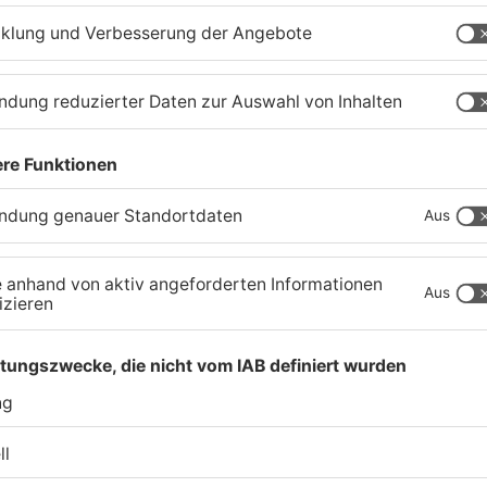
Gute Nachrichten für
W
Pendler im Main-Kinzig-
S
Kreis und in Hanau
g
06.08.2026, 11:33 UHR IN MAIN-KINZIG-KREIS
05