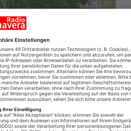
t es dieses Wochenende im historischen
ttag haben es sich besonders hitzeresistente
oßen Auswahl an Spezialitäten aus aller Welt zu
n, Langosch und orientalischem Hummus mit
nks und für die kleinen Besucher Hüpfburgen und