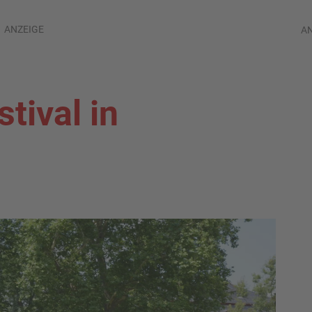
ANZEIGE
A
tival in
d