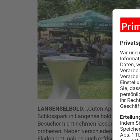
LANGENSELBOLD.
,,Guten Appetit" heiß
Schlosspark in Langenselbold. Am Nachmi
Besucher nicht nehmen lassen, von der gr
probieren. Neben verschiedenen Burger
Fladenbrot, gab es auch erfrischende Dri