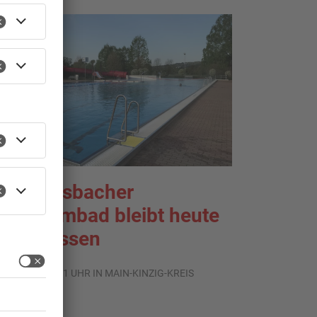
ächtersbacher
chwimmbad bleibt heute
eschlossen
.08.2026, 07:31 UHR IN MAIN-KINZIG-KREIS