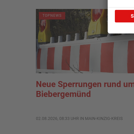
TOPNEWS
Neue Sperrungen rund u
Biebergemünd
02.08.2026, 08:33 UHR IN MAIN-KINZIG-KREIS