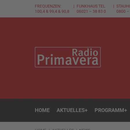
FREQUENZEN:
FUNKHAUS TEL
STAUH
100,4 & 99,4 & 90,8
06021 – 38 83 0
0800 –
HOME
AKTUELLES
+
PROGRAMM
+