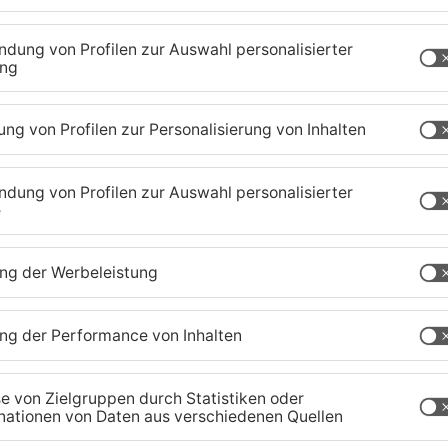
1
/
32
zig-Kreis