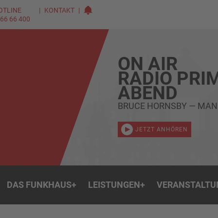
OTLINE
KONTAKT
 66 66 400
ON AIR
RADIO PRI
ABEND
BRUCE HORNSBY — MAN
JETZT ANHÖREN
DAS FUNKHAUS
+
LEISTUNGEN
+
VERANSTALTU