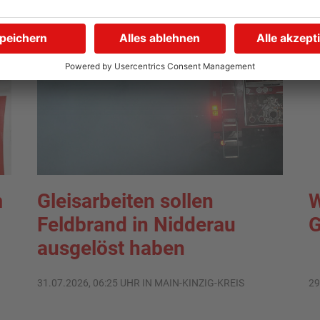
TOPNEWS
m
Gleisarbeiten sollen
W
Feldbrand in Nidderau
G
ausgelöst haben
31.07.2026, 06:25 UHR IN MAIN-KINZIG-KREIS
29