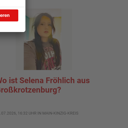
o ist Selena Fröhlich aus
roßkrotzenburg?
.07.2026, 16:32 UHR IN MAIN-KINZIG-KREIS