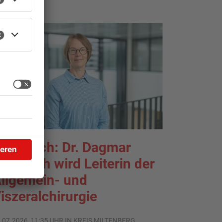
rlenbach: Dr. Dagmar
ohlbach wird Leiterin der
llgemein- und
iszeralchirurgie
.07.2026, 11:35 UHR IN KREIS MILTENBERG