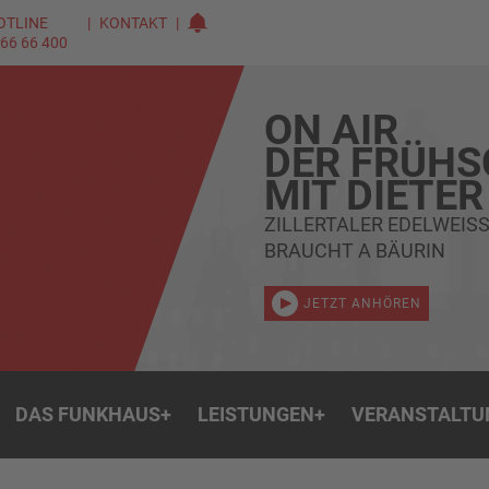
OTLINE
KONTAKT
 66 66 400
ON AIR
DER FRÜH
MIT DIETER
ZILLERTALER EDELWEIS
BRAUCHT A BÄURIN
JETZT ANHÖREN
DAS FUNKHAUS
+
LEISTUNGEN
+
VERANSTALTU