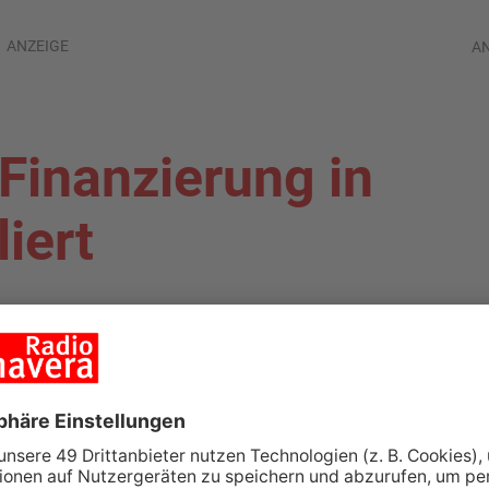
ANZEIGE
A
-Finanzierung in
iert