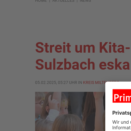
HOME
AKTUELLES
NEWS
Streit um Kita
Sulzbach eskal
05.02.2025, 05:27 UHR IN
KREIS MILTENBERG