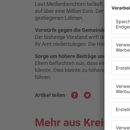
Laut Medienberichten beläuft sich das De
auf über eine Million Euro. Der Verein b
gestiegenen Löhnen.
Vorwürfe gegen die Gemeinde
Der bisherige Vorstand wirft der Gemein
ihr Amt niederzulegen. Die Hintergründe 
Sorge um höhere Beiträge und Einschnit
Eltern befürchten nun, dass ein neuer V
könnte. Dies könnte zu höheren Beiträge
führen.
Artikel teilen
Mehr aus Kreis Mil