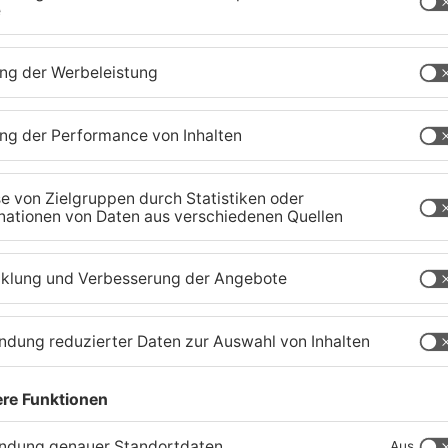
r
Zustand des Faulbacher
S
Gemeindewaldes soll
T
erfasst werden
M
04.08.2026, 06:33 UHR IN KREIS MILTENBERG
01