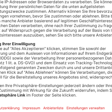
t des Trägervereins der Sulzbacher Kitas spitzt
ewählt werden, um die angespannte finanzielle