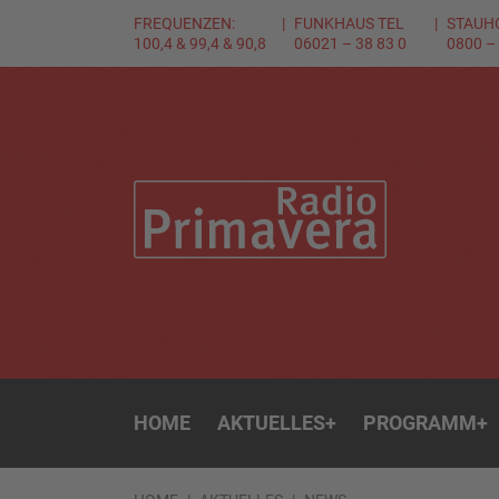
FREQUENZEN:
FUNKHAUS TEL
STAUH
100,4 & 99,4 & 90,8
06021 – 38 83 0
0800 –
HOME
AKTUELLES
+
PROGRAMM
+