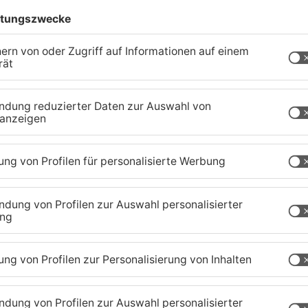
fizit des St. Johanniszweigvereins mittlerweile
egründet die Finanzlücke unter anderem mit
de "Erpressung" vor. Sie seien gezwungen worden,
dieser Auseinandersetzung sind bislang unklar.
te
orstand drastische Einsparungen vornehmen
n und Einschränkungen in der Kinderbetreuung
tenberg