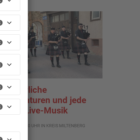
ommerliche
emperaturen und jede
enge Live-Musik
.08.2026, 21:20 UHR IN KREIS MILTENBERG