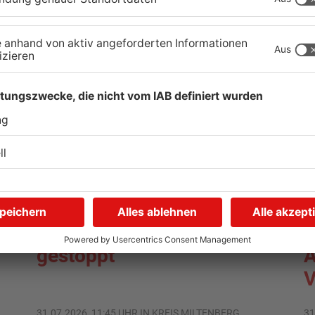
Autofahrerin mit drei
E
Promille in Eichenbühl
S
gestoppt
A
V
31.07.2026, 11:45 UHR IN KREIS MILTENBERG
31