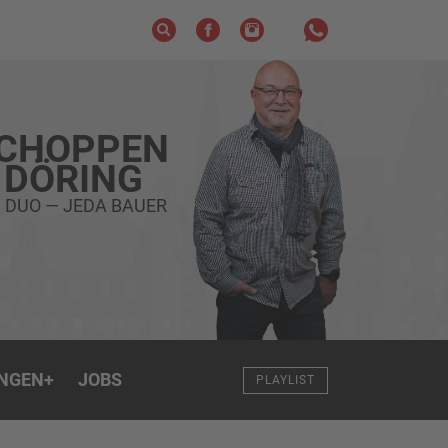
SCHOPPEN
 DÖRING
S DUO — JEDA BAUER
NGEN
+
JOBS
PLAYLIST