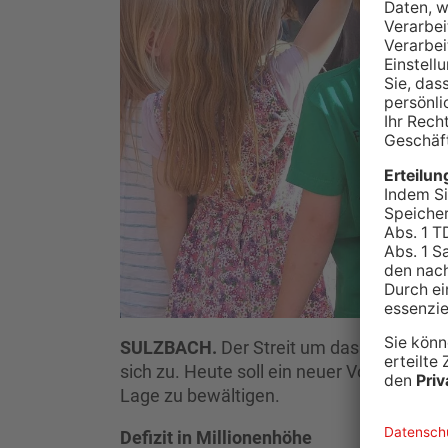
SULZBACH.
Der Streit um das hohe Defizi
sich zu. Heute soll ein neuer Vorstand g
Lage zu bewältigen.
Defizit in Millionenhöhe