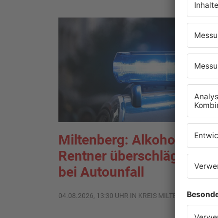
Miltenberg: Alkoholisierte
Rentner überschlägt sich
bei Autounfall
04.08.2026, 13:30 UHR IN KREIS MILTENBERG