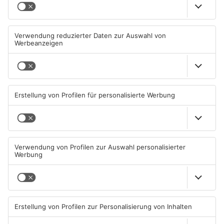
Miltenberg: Alkoholisierter
Zustand des Faulbacher
Rentner überschlägt sich bei
Gemeindewaldes soll erfasst
Autounfall
werden
04.08.2026, 13:30 UHR IN KREIS
04.08.2026, 06:33 UHR IN KREIS
MILTENBERG
MILTENBERG