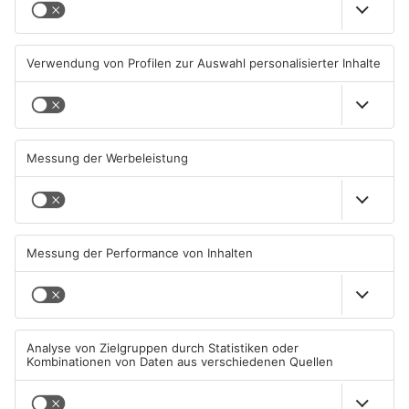
Sommerliche Temperaturen
Straße bei Windischbuchen
und jede Menge Live-Musik
wieder frei
01.08.2026, 21:20 UHR IN KREIS
31.07.2026, 11:48 UHR IN KREIS
MILTENBERG
MILTENBERG
Autofahrerin mit drei
Erlenbach: Dr. Dagmar
Promille in Eichenbühl
Sohlbach wird Leiterin der
gestoppt
Allgemein- und
Viszeralchirurgie
31.07.2026, 11:45 UHR IN KREIS
31.07.2026, 11:35 UHR IN KREIS