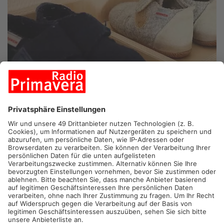
SULZBBACH.
Im Vorstandsstreit der Sulzbacher Kita scheint
eine Verbesserung in Sicht. Am Abend wurde der alte Vorstand
abgewählt, nun übernehmen Bürgermeister Markus Krebs und
Günther Goldhammer die Leitung.
Defizit von 730.000 Euro belastet Trägerverein
Der Streit drehte sich vor allem um das hohe Defizit des
Trägervereins, das sich auf 730.000 Euro beläuft. Die
finanzielle Lage bleibt eine große Herausforderung.
Vorwürfe gegen die Gemeinde führten zum Rücktritt