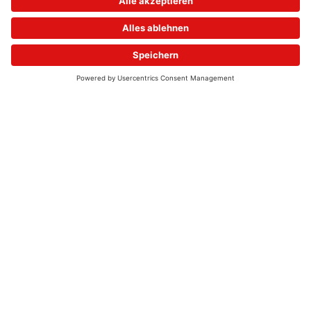
© 2026 - UKW-Frequenzen 100,4 & 99,4 & 90,8 | DAB+ | Alexa