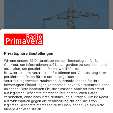
ASCHAFFENBURG.
Strom und Gas sind ab sofort günstiger -
viele Anbieter im Primaveraland senken ihre Preise. So auch
die Aschaffenburger Versorgungs-GmbH.
Die AVG senkt sowohl die Strom- als auch die Gaspreise.
Grund sind günstigere Beschaffungskonditionen sowie
sinkende Netzentgelte. Ein Vierpersonenhaushalt mit einem
Durchschnittsverbrauch von 3.500 Kilowattstunden und einem
analogen Zähler könnte so beispielweise rund 180 Euro pro
Jahr sparen. Auch die Energieversorgung Main-Spessart sowie
Mainova ziehen mit und senken ihre Preise zum neuen Jahr.