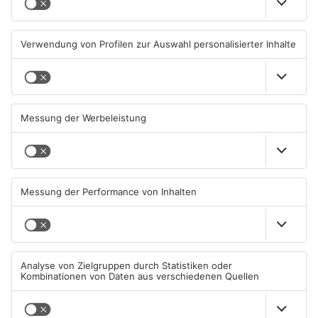
Große Baustelle in
Feuerwerk löst wohl Brand in
Aschaffenburger Innenstadt
Aschaffenburg-Schweinheim
beendet
aus
05.08.2026, 06:40 UHR IN
04.08.2026, 13:21 UHR IN
ASCHAFFENBURG
ASCHAFFENBURG
TOPNEWS
Aschaffenburg: Prozess um
AB: Sperrmüllpresse brennt
schweren E-Scooter-Raub
auf Recyclinghof
beginnt
04.08.2026, 06:36 UHR IN
01.08.2026, 14:33 UHR IN
ASCHAFFENBURG
ASCHAFFENBURG