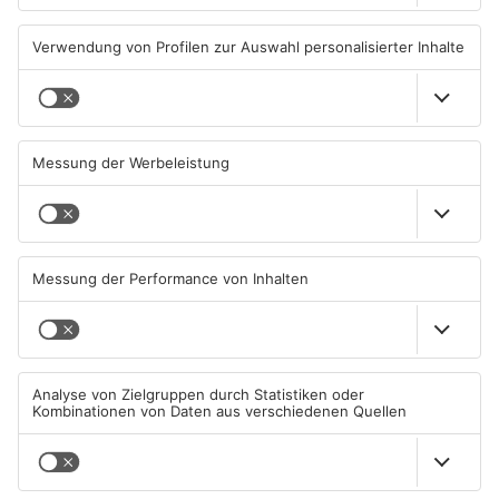
TOPNEWS
Gleisarbeiten sollen
Wo ist Selena Fröhlich aus
Feldbrand in Nidderau
Großkrotzenburg?
ausgelöst haben
31.07.2026, 06:25 UHR IN MAIN-
29.07.2026, 16:32 UHR IN MAIN-
KINZIG-KREIS
KINZIG-KREIS