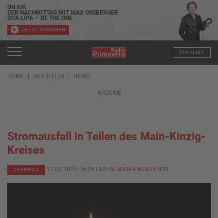
ON AIR
DER NACHMITTAG MIT MAX OSSBERGER
DUA LIPA — BE THE ONE
JETZT ANHÖREN
PLAYLIST
HOME
AKTUELLES
NEWS
ANZEIGE
Stromausfall in Teilen des Main-Kinzig-
Kreises
17.03.2025, 06:05 UHR IN
MAIN-KINZIG-KREIS
TOPNEWS