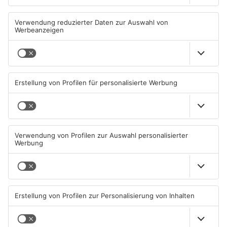
Wohnhausbrand in Maintal:
Gute Nachrichten für Pendler
Zwei Menschen verletzt
im Main-Kinzig-Kreis und in
Hanau
06.08.2026, 15:42 UHR IN MAIN-
06.08.2026, 11:33 UHR IN MAIN-
KINZIG-KREIS
KINZIG-KREIS
TOPNEWS
Wächtersbacher
Neue Sperrungen rund um
Schwimmbad bleibt heute
Biebergemünd
geschlossen
05.08.2026, 07:31 UHR IN MAIN-
02.08.2026, 08:33 UHR IN MAIN-
KINZIG-KREIS
KINZIG-KREIS