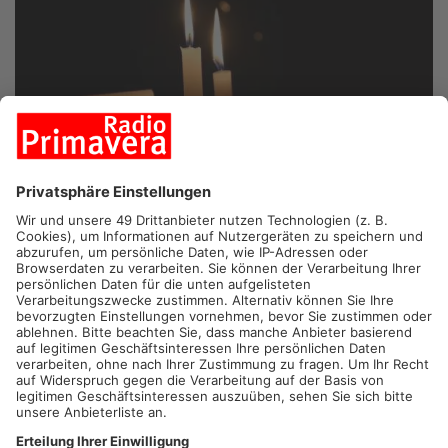
LANGENSELBOLD/RONNEBURG/HAMMERSBACH.
In Teilen
des Main-Kinzig-Kreises können Bürger heute Morgen ihre
Nachttischlampe nicht einschalten. Grund dafür ist ein
Stromausfall seit kurz vor vier. Betroffen sind Teile von
Langenselbold, Ronneburg und Hammersbach. Aktuell arbeiten
Techniker an der Behebung der Störung, die Ursache ist
bislang noch nicht bekannt.
Artikel teilen