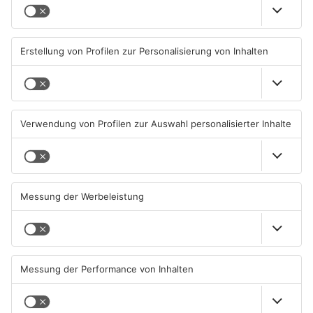
Angelegenheit der Polizei, sondern eine
gesamtgesellschaftliche Aufgabe. Mit der freiwilligen und
ehrenamtlichen Einbindung verantwortungsbewusster
Bürgerinnen und Bürger in das bayerische Sicherheitskonzept
soll der zunehmenden Unkultur des Wegschauens entgegen
getreten werden. Erfolgreiche Sicherheitsarbeit kann nur in
enger Zusammenarbeit von Polizei und der Bevölkerung
stattfinden.
Was sind die Aufgaben der Sicherheitswacht?
Sie gehen Streife und informieren die Polizei über
verdächtige Wahrnehmungen und Vorkommnisse.
Sie sind sichtbare und aufmerksame Ansprechpartner
für die Bevölkerung.
Sie stehen hilfesuchenden Mitbürgern sowohl für
Auskünfte als auch mit Rat und Tat zur Verfügung.
Sie wirken allein durch Ihre Anwesenheit möglichen
Sicherheitsstörungen präventiv entgegen und stärken
dadurch das Sicherheitsgefühl der Bevölkerung.
Sie beseitigen in Absprache mit der Polizei kleinere
Gefahrensituationen eigenständig