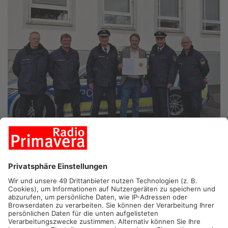
QUELLE: POLIZEI UNTERFRANKEN
SULZBACH.
Im Rahmen eines Vor-Ort-Termins machte sich
die Dienststellenleitung der Obernburger Polizei und der
Bürgermeister des Marktes Sulzbach ein Bild von der Arbeit
der neuen Mitarbeiter. Diese beteiligen sich in Zukunft an der
Sicherheitsarbeit in der Region.
Wie bereits berichtet, haben sich sieben engagierte
Bürgerinnen und Bürger aus dem Landkreis Miltenberg im April
für die bevorstehende Ausbildung bei der Sicherheitswacht
angemeldet und sich bereit erklärt, als zukünftige Mitarbeiter