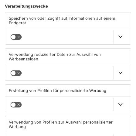
PI Obernburg gelungen ist, die Sicherheitswacht auch für den
Markt Sulzbach einzurichten. Ein richtiger Schritt für noch
mehr Sicherheit, Präsenz und Aufmerksamkeit vor Ort. Gerade
Anlagen wie der Grill- und Festplatz, die grüne Lunge oder das
Außensportgelände unserer Schule waren in der Vergangenheit
leider wiederholt Schauplätze von Müllablagerungen,
Verwüstungen und Schmierereien. Die speziell ausgebildeten
Ehrenamtlichen können mit ihrem für die Marktgemeinde
völlig kostenfreien Einsatz die Arbeit der Polizei sinnvoll
ergänzen, dienen als zusätzliche Ansprechpersonen für unsere
Sulzbacher Bevölkerung und leisten somit wenn erforderlich
schnelle und effiziente Hilfe." (Bürgermeister Martin Stock)
Was ist die Sicherheitswacht?
Die Bayerische Sicherheitswacht ist sichtbares und
ansprechbares Bindeglied zwischen der Bevölkerung und der
Polizei. Die Ehrenamtlichen auf Streife sind zusätzliche Augen
und Ohren der Polizei im Dienste der öffentlichen Sicherheit
und Ordnung. Hierbei halten sie stets Kontakt zur Polizei und
sorgen so dafür, dass schnell und gezielt professionelle Hilfe
in Notlagen oder Gefahrensituationen alarmiert und geleistet
werden kann. Die Sicherheitswacht ergänzt auf diese Weise
die Polizeiarbeit.
Die öffentliche Sicherheit und Ordnung ist nicht allein eine