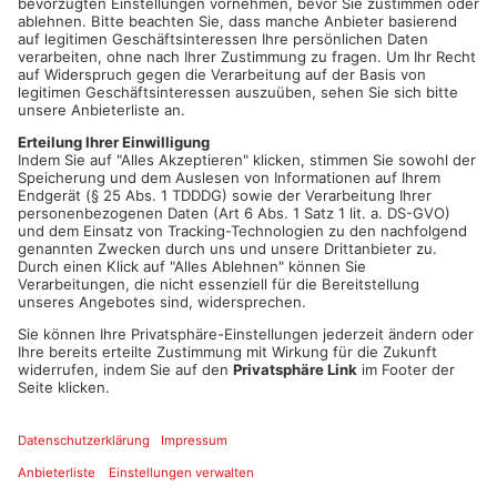
und Mitarbeiterinnen ihren Teil zur öffentlichen Sicherheit in
der Region beizutragen. Nach ihrer intensiven und praxisnahen
Ausbildung erfolgte im Juli schließlich die offizielle Einführung
in das neue Ehrenamt. Zukünftig unterstützt die
Sicherheitswacht die Obernburger Polizei auch im Markt
Sulzbach.
"Die Sicherheitswacht ist ein wichtiger Bestandteil der
Sicherheitsarchitektur in Bayern. Es handelt sich hier um einen
gemeinnützigen, ehrenamtlichen Dienst und insofern um eine
gelebte Form der Zivilcourage. Durch ihre zusätzliche
uniformierte Präsenz im öffentlichen Raum sorgen sie
zusammen mit der Polizei für ein Mehr an Sicherheit. Wir als
Polizei Obernburg begrüßen insofern die Einführung einer
Sicherheitswacht im Bereich des Marktes Sulzbach a.Main
ausdrücklich." (Dienststellenleiter Robert Bauer)
Gemeinsam mit dem Bürgermeister des Marktes Sulzbach,
Herrn Martin Stock, befanden sich der Dienststellenleiter,
Polizeioberrat Robert Bauer, und sein Stellvertreter, Erster
Polizeihauptkommissar Richard Salzer, am vergangen
Dienstag vor Ort und schauten der Sicherheitswacht über die
Schulter.
"Ich freue mich sehr, dass es uns in Zusammenarbeit mit der