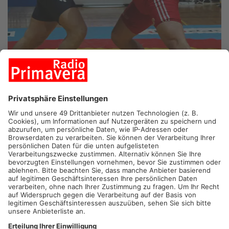
PRIMAVERALAND.
Fußballregionalligist Kickers Offenbach hat
2:0 gegen SGV Freiberg am Bieberer Berg gewonnen und holt
damit einen ordentlichen Sieg ein, nach der 0:1 Niederlage
zuletzt in Walldorf. Auch Viktoria Aschaffenburg gewann in der
Regionalliga gegen die zweite Mannschaft von FC Augsburg
2:1 auswärts und holt damit den ersten Auswärtssieg der
Saison an den Schönbusch. Bayern Alzenau muss sich mit
einem unentschieden gegen Rot-Weiß-Walldorf zufrieden
geben. Die Kleinostheimer Ringer gewinnen nach dem großen
Auswärtssieg letztes Wochenende auch dieses Mal. Die
Warriors gewannen 14:11 gegen den SV Wacker Burghausen