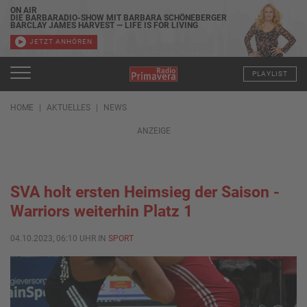
ON AIR
DIE BARBARADIO-SHOW MIT BARBARA SCHÖNEBERGER
BARCLAY JAMES HARVEST — LIFE IS FOR LIVING
JETZT ANHÖREN
PLAYLIST
HOME
AKTUELLES
NEWS
ANZEIGE
SVA holt ersten Heimsieg der Saison -
Warriors weiterhin Platz 1
04.10.2023, 06:10 UHR IN
SPORT