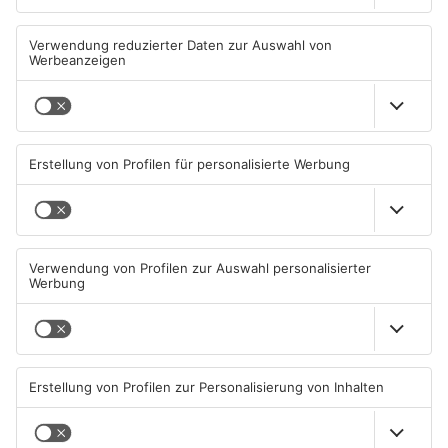
Sportergebnisse: TVG
Sportergebnisse: TV
gewinnt zum Jubiläum in
Großwallstadt unterliegt
Rodgau
Rhein-Neckar Löwen
09.08.2026, 09:38 UHR IN SPORT
08.08.2026, 09:13 UHR IN SPORT
Fußball: Viktoria
Sportergebnisse: TV
Aschaffenburg verliert
Großwallstadt gewinnt den
gegen TSV-Aubstadt
Untermain-Cup