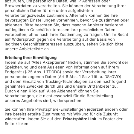
schon viele Jahre mit dabei. Auf der Europameisterschaft
mussten sie sich gegen 27 andere Formationen durchsetzen.
Harte Konkurrenz war angesagt. Wie der Altersdurchschnitt
dieses Teams schon zeigt, waren sie in der Startliste eines der
jüngsten Teams und erkämpften sich neben Proficrews in der
Finalrunde den 15. Platz der Europameisterschaft in der
Startklasse der „Adults“. Mit ihrer facettenreichen,
energiegeladenen und kraftvollen Show beeindruckten sie die
Jury und das Publikum und tanzten sich ebenfalls in die
MASTERS LEAGUE, die Bundesliga. THE FORCE: Anna Behl,
Luana Bialucha, Sonja Coutandin, Tamina Ebert, Jule Eilbacher,
Leni Friedl, David Giesbrecht, Anna Großmann, Tina Jelec,
Franka Kohl, Vanessa Luther, Jennifer Orth, Laura Palubitzki,
Larissa Preisner, Kim Richter, Lena Schäfer, Sarah
Schallenkammer, Emilie Wiebe.
Alle Tänzerinnen und Tänzer, die Erfolgstrainer Lena Häcker,
Jenny Orth, Nils Feiler und nicht zuletzt die Eltern der Tänzer
sind sehr stolz über die erbrachten Leistungen und das
erfolgreiche Wochenende! Die Tanzschule Alisch bedankt sich
für die Unterstützung, Mühe und unermüdlichen Einsatz aller
Beteiligten! Eine Ruhepause gibt es jetzt aber nicht, denn: nach
der Meisterschaft ist vor der Meisterschaft. Schon bald startet
die nächste Wettkampfsaison.
Quelle: Tanzschule Alisch