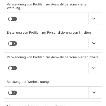
Große Baustelle in
Feuerwerk löst wohl Brand in
Aschaffenburger Innenstadt
Aschaffenburg-Schweinheim
beendet
aus
05.08.2026, 06:40 UHR IN
04.08.2026, 13:21 UHR IN
ASCHAFFENBURG
ASCHAFFENBURG
TOPNEWS
Aschaffenburg: Prozess um
AB: Sperrmüllpresse brennt
schweren E-Scooter-Raub
auf Recyclinghof