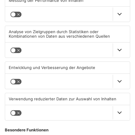
beginnt
04.08.2026, 06:36 UHR IN
01.08.2026, 14:33 UHR IN
ASCHAFFENBURG
ASCHAFFENBURG
TOPNEWS
AB: Aktion "Bewegung im
Aschaffenburg bekommt
Park" startet
neuen „Ball der Stadt“
01.08.2026, 08:28 UHR IN
31.07.2026, 19:21 UHR IN
ASCHAFFENBURG
ASCHAFFENBURG