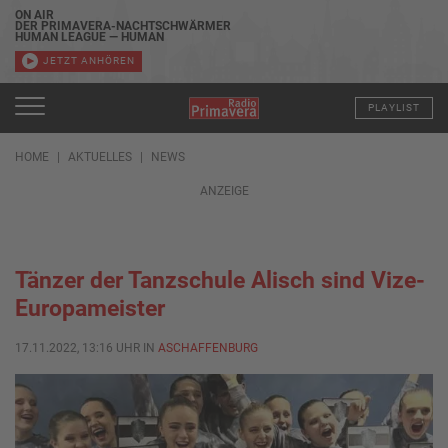
ON AIR
DER PRIMAVERA-NACHTSCHWÄRMER
HUMAN LEAGUE — HUMAN
JETZT ANHÖREN
PLAYLIST
HOME
AKTUELLES
NEWS
ANZEIGE
Tänzer der Tanzschule Alisch sind Vize-
Europameister
17.11.2022, 13:16 UHR IN
ASCHAFFENBURG