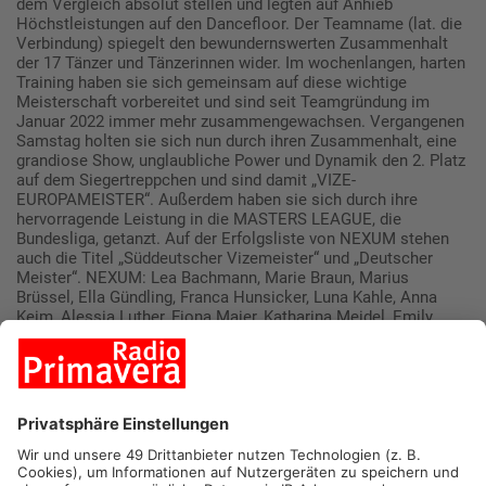
dem Vergleich absolut stellen und legten auf Anhieb
Höchstleistungen auf den Dancefloor. Der Teamname (lat. die
Verbindung) spiegelt den bewundernswerten Zusammenhalt
der 17 Tänzer und Tänzerinnen wider. Im wochenlangen, harten
Training haben sie sich gemeinsam auf diese wichtige
Meisterschaft vorbereitet und sind seit Teamgründung im
Januar 2022 immer mehr zusammengewachsen. Vergangenen
Samstag holten sie sich nun durch ihren Zusammenhalt, eine
grandiose Show, unglaubliche Power und Dynamik den 2. Platz
auf dem Siegertreppchen und sind damit „VIZE-
EUROPAMEISTER“. Außerdem haben sie sich durch ihre
hervorragende Leistung in die MASTERS LEAGUE, die
Bundesliga, getanzt. Auf der Erfolgsliste von NEXUM stehen
auch die Titel „Süddeutscher Vizemeister“ und „Deutscher
Meister“. NEXUM: Lea Bachmann, Marie Braun, Marius
Brüssel, Ella Gündling, Franca Hunsicker, Luna Kahle, Anna
Keim, Alessia Luther, Fiona Maier, Katharina Meidel, Emily
Münch, Jette Neubert, Romy Ostheimer, Ida Press, Katharina
Scheifele, Cristina Tomoiaga, Emily Zentgraf.
„THE FORCE“ ging in der höchsten Altersgruppe „Adults“ ab 19
Jahren ins Rennen. Auch dieses Team wurde erst im Januar
2022 neu zusammengestellt und besteht aus 18 Tänzerinnen
und Tänzer im Alter von 16 bis 22 Jahren. Für einige war es in
diesem Jahr die erste Meisterschaftssaison, andere sind