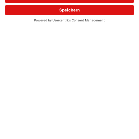
© 2026 - UKW-Frequenzen 100,4 & 99,4 & 90,8 | DAB+ | Alexa
Allgemeine Kontaktnummer
06021 – 38 83 0