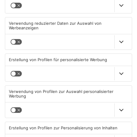
Sommerferien vorbei:
Diese Maislabyrinthe im
Schulstart in Hessen heute
Primaveraland haben schon
geöffnet
10.08.2026, 06:39 UHR IN
08.08.2026, 09:45 UHR IN
PRIMAVERALAND
PRIMAVERALAND
TOPNEWS
TOPNEWS