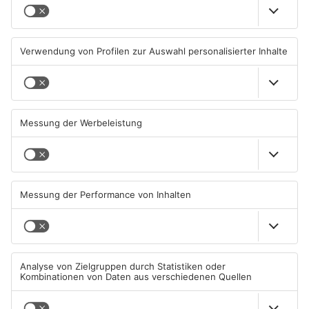
Ferienende: ADAC erwartet
Beobachtungsflüge im
Stau-Wochenende im
Primaveraland wegen
Primaveraland
Waldbrandgefahr
08.08.2026, 09:39 UHR IN
08.08.2026, 09:33 UHR IN
PRIMAVERALAND
PRIMAVERALAND
TOPNEWS
Müll wird in Kreisen
Schwimmbäder im
Aschaffenburg und
Primaveraland weisen teils
Miltenberg früher abgeholt
erhebliche Mängel auf