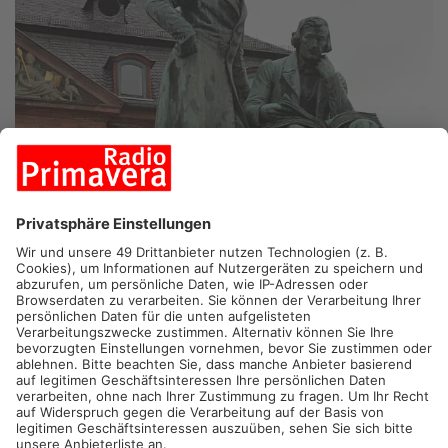
PRIMAVERALAND.
Ob im Kreis Miltenberg, rund um
Aschaffenburg, Hanau oder in Seligenstadt: Am heutigen „Tag
des offenen Denkmals“ können verschiedenste historische
Stätten bei uns besucht werden.
Mit dabei sind unter anderem das Schloss Johannisburg, das
Kupferbergwerk in Sommerkahl und der Jüdische Friedhof in
Alzenau-Hörstein. In Seligenstadt können Interessierte hoch
auf den mittelalterlichen Wehrturm am Steinheimer Tor und
bekommen die dortige Funktechnik live vorgeführt. In Nidderau
öffnet unter anderem das ehemalige reformierte Pfarrhaus in