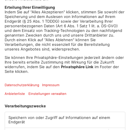
Windecken seine Türen. Im Kreis Miltenberg können
beispielsweise die mittelalterliche Burgruine Kollenburg in
Dorfprozelten oder das Kleinheubacher Schloss besichtigt
werden. Der Tag des offenen Denkmals ist bundesweit die
größte Kulturveranstaltung, ihn gibt es bereits seit 1993.
Artikel teilen
ANZEIGE
Mehr aus
Primaveraland